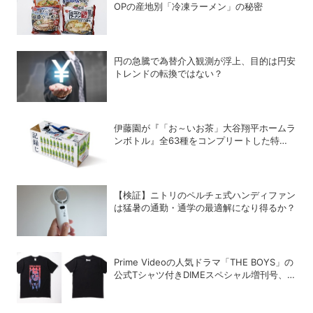
OPの産地別「冷凍ラーメン」の秘密
円の急騰で為替介入観測が浮上、目的は円安
トレンドの転換ではない？
伊藤園が『「お～いお茶」大谷翔平ホームラ
ンボトル』全63種をコンプリートした特別
ボックスを数量限定で販売
【検証】ニトリのペルチェ式ハンディファン
は猛暑の通勤・通学の最適解になり得るか？
Prime Videoの人気ドラマ「THE BOYS」の
公式Tシャツ付きDIMEスペシャル増刊号、
絶賛発売中！