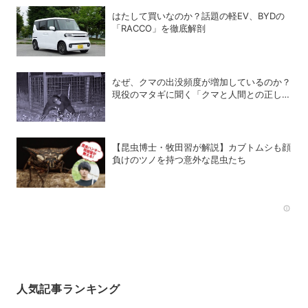
はたして買いなのか？話題の軽EV、BYDの
「RACCO」を徹底解剖
なぜ、クマの出没頻度が増加しているのか？
現役のマタギに聞く「クマと人間との正しい
付き合い方」
【昆虫博士・牧田習が解説】カブトムシも顔
負けのツノを持つ意外な昆虫たち
Rec
人気記事ランキング