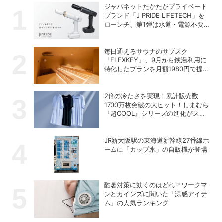
ジャパネットたかたがプライベート
ブランド「J PRIDE LIFETECH」を
ローンチ、第1弾は水道・電源不要
の充電式高圧洗浄機
毎日通えるサウナのサブスク
「FLEXKEY」、9月から銭湯利用に
特化したプランを月額1980円で提供
開始
2倍の冷たさを実現！累計販売数
1700万枚突破の大ヒット！しまむら
『超COOL』シリーズの進化がスゴ
い！【PR】
JR新大阪駅の東海道新幹線27番線ホ
ームに「カップ氷」の自販機が登場
酷暑対策に効くのはどれ？ワークマ
ンとカインズに聞いた「涼感アイテ
ム」の人気ランキング