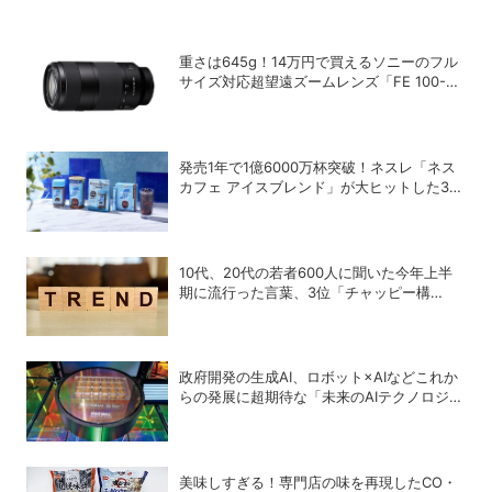
重さは645g！14万円で買えるソニーのフル
サイズ対応超望遠ズームレンズ「FE 100-
400mm F5.6-8 OSS」
発売1年で1億6000万杯突破！ネスレ「ネス
カフェ アイスブレンド」が大ヒットした3つ
の理由
10代、20代の若者600人に聞いた今年上半
期に流行った言葉、3位「チャッピー構
文」、2位「メロい」、1位は？
政府開発の生成AI、ロボット×AIなどこれか
らの発展に超期待な「未来のAIテクノロジ
ー」4選
美味しすぎる！専門店の味を再現したCO・