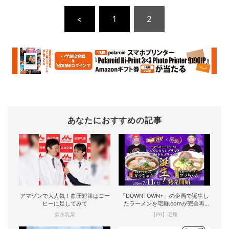
<
1
2
あなたにおすすめの記事
アマゾンで大人気！血圧対策はコー
「DOWNTOWN+」の企画で誕生し
ヒーに足してみて
たラーメンを宅麺.comが完全再
現！
森永乳業
【PR】宅麺