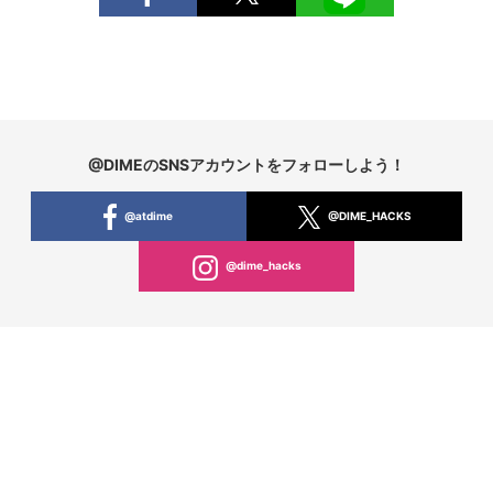
@DIMEのSNSアカウントをフォローしよう！
@atdime
@DIME_HACKS
@dime_hacks