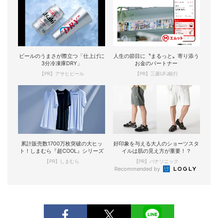
ビールのうまさが際立つ「仕上げに
人生の節目に〝まるっと〟寄り添う
3分冷凍庫DRY」
お金のパートナー
【PR】アサヒビール
【PR】三菱UFJ銀行
累計販売数1700万枚突破の大ヒッ
好印象を与える大人のショーツスタ
ト！しまむら『超COOL』シリーズ
イルは肌の見え方が重要！？
【PR】しまむら
【PR】パナソニック
Recommended by