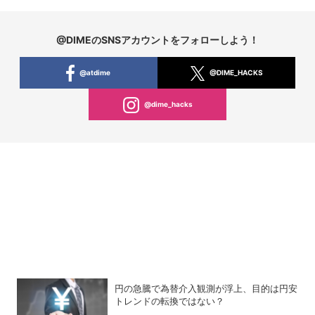
@DIMEのSNSアカウントをフォローしよう！
@atdime
@DIME_HACKS
@dime_hacks
円の急騰で為替介入観測が浮上、目的は円安
トレンドの転換ではない？