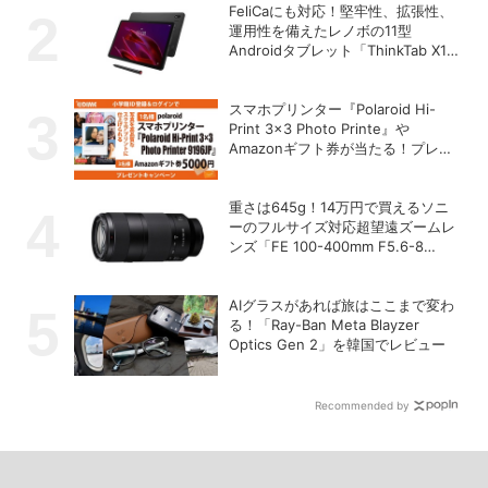
FeliCaにも対応！堅牢性、拡張性、
運用性を備えたレノボの11型
Androidタブレット「ThinkTab X11
Gen 1」
スマホプリンター『Polaroid Hi-
Print 3×3 Photo Printe』や
Amazonギフト券が当たる！プレゼ
ントキャンペーンがスタート【8月
26日締切】
重さは645g！14万円で買えるソニ
ーのフルサイズ対応超望遠ズームレ
ンズ「FE 100-400mm F5.6-8
OSS」
AIグラスがあれば旅はここまで変わ
る！「Ray-Ban Meta Blayzer
Optics Gen 2」を韓国でレビュー
Recommended by