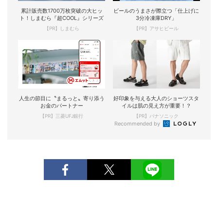
累計販売数1700万枚突破の大ヒッ
ビールのうまさが際立つ「仕上げに
ト！しまむら『超COOL』シリーズ
3分冷凍庫DRY」
【PR】しまむら
【PR】アサヒビール
人生の節目に〝まるっと〟寄り添う
好印象を与える大人のショーツスタ
お金のパートナー
イルは肌の見え方が重要！？
【PR】三菱UFJ銀行
【PR】パナソニック
Recommended by