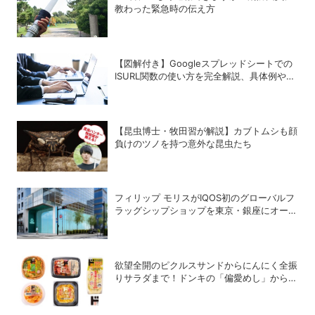
教わった緊急時の伝え方
【図解付き】Googleスプレッドシートでの
ISURL関数の使い方を完全解説、具体例やエ
ラー対処法も！
【昆虫博士・牧田習が解説】カブトムシも顔
負けのツノを持つ意外な昆虫たち
フィリップ モリスがIQOS初のグローバルフ
ラッグシップショップを東京・銀座にオープ
ン
欲望全開のピクルスサンドからにんにく全振
りサラダまで！ドンキの「偏愛めし」から激
アツの新作が登場