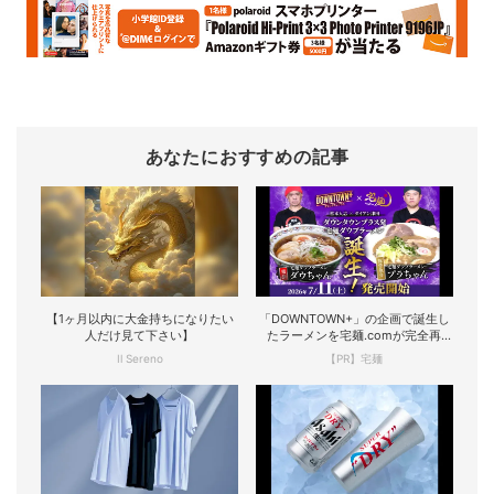
あなたにおすすめの記事
【1ヶ月以内に大金持ちになりたい
「DOWNTOWN+」の企画で誕生し
人だけ見て下さい】
たラーメンを宅麺.comが完全再
現！
Il Sereno
【PR】宅麺