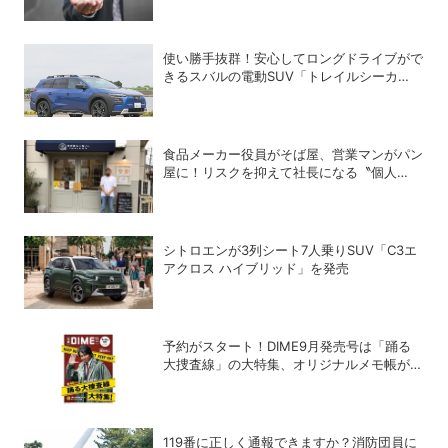
使い勝手抜群！安心してロングドライブがで
きるスバルの電動SUV「トレイルシーカ
ー」の魅力
食品メーカー役員がそば屋、営業マンがパン
屋に！リスクを抑えて社長になる〝個人
M&A〟成功の秘策
シトロエンが3列シート7人乗りSUV「C3エ
アクロス ハイブリッド」を発売
予約がスタート！DIME9月発売号は「踊る
大捜査線」の大特集、オリジナルメモ帳が特
別付録に!!
119番に正しく通報できますか？消防団員に