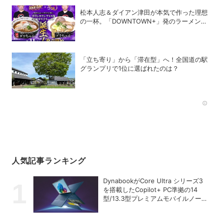
松本人志＆ダイアン津田が本気で作った理想
の一杯。「DOWNTOWN+」発のラーメンを
宅麺.comが完全再現！【PR】
「立ち寄り」から「滞在型」へ！全国道の駅
グランプリで1位に選ばれたのは？
Rec
人気記事ランキング
DynabookがCore Ultra シリーズ3
を搭載したCopilot+ PC準拠の14
型/13.3型プレミアムモバイルノート
を発売