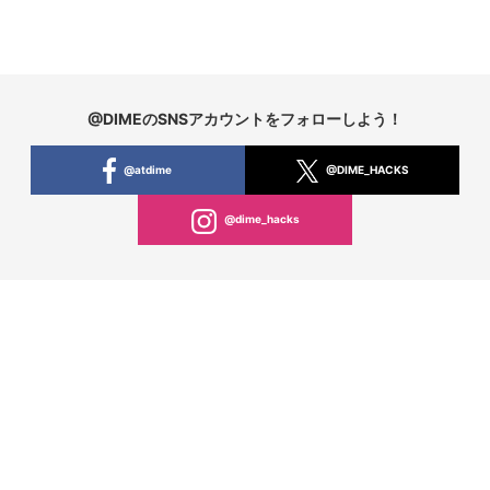
@DIMEのSNSアカウントをフォローしよう！
@atdime
@DIME_HACKS
@dime_hacks