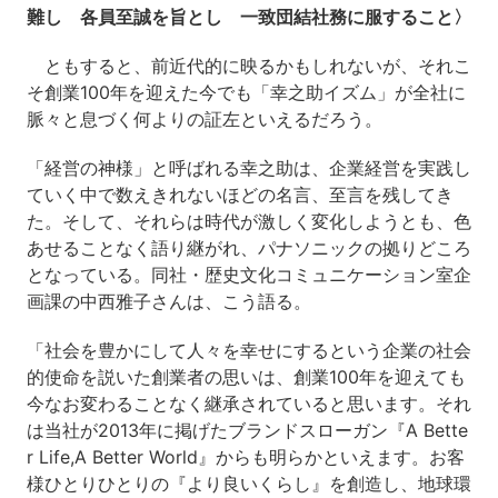
難し 各員至誠を旨とし 一致団結社務に服すること〉
ともすると、前近代的に映るかもしれないが、それこ
そ創業100年を迎えた今でも「幸之助イズム」が全社に
脈々と息づく何よりの証左といえるだろう。
「経営の神様」と呼ばれる幸之助は、企業経営を実践し
ていく中で数えきれないほどの名言、至言を残してき
た。そして、それらは時代が激しく変化しようとも、色
あせることなく語り継がれ、パナソニックの拠りどころ
となっている。同社・歴史文化コミュニケーション室企
画課の中西雅子さんは、こう語る。
「社会を豊かにして人々を幸せにするという企業の社会
的使命を説いた創業者の思いは、創業100年を迎えても
今なお変わることなく継承されていると思います。それ
は当社が2013年に掲げたブランドスローガン『A Bette
r Life,A Better World』からも明らかといえます。お客
様ひとりひとりの『より良いくらし』を創造し、地球環