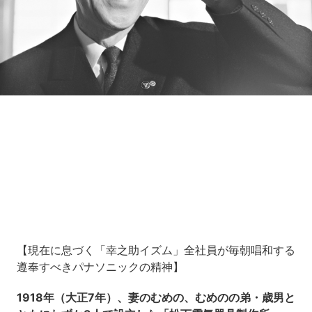
Loaded
:
10.83%
/
Unmute
【現在に息づく「幸之助イズム」全社員が毎朝唱和する
遵奉すべきパナソニックの精神】
1918年（大正7年）、妻のむめの、むめのの弟・歳男と