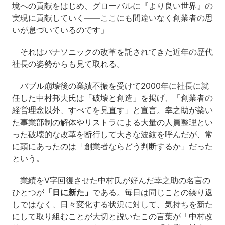
境への貢献をはじめ、グローバルに『より良い世界』の
実現に貢献していく――ここにも間違いなく創業者の思
いが息づいているのです」
それはパナソニックの改革を託されてきた近年の歴代
社長の姿勢からも見て取れる。
バブル崩壊後の業績不振を受けて2000年に社長に就
任した中村邦夫氏は「破壊と創造」を掲げ、「創業者の
経営理念以外、すべてを見直す」と宣言。幸之助が築い
た事業部制の解体やリストラによる大量の人員整理とい
った破壊的な改革を断行して大きな波紋を呼んだが、常
に頭にあったのは「創業者ならどう判断するか」だった
という。
業績をV字回復させた中村氏が好んだ幸之助の名言の
ひとつが
「日に新た」
である。毎日は同じことの繰り返
しではなく、日々変化する状況に対して、気持ちを新た
にして取り組むことが大切と説いたこの言葉が「中村改