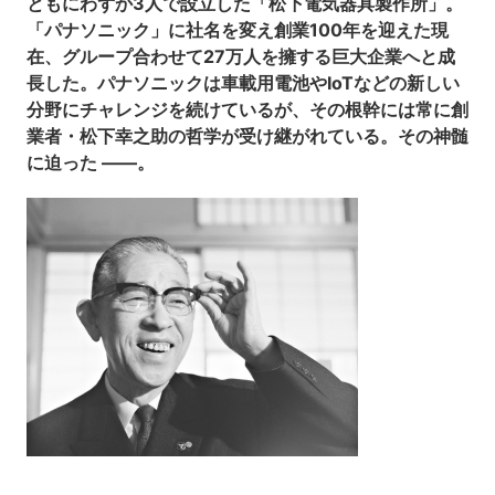
ともにわずか3人で設立した「松下電気器具製作所」。
「パナソニック」に社名を変え創業100年を迎えた現
在、グループ合わせて27万人を擁する巨大企業へと成
長した。パナソニックは車載用電池やIoTなどの新しい
分野にチャレンジを続けているが、その根幹には常に創
業者・松下幸之助の哲学が受け継がれている。その神髄
に迫った ――。