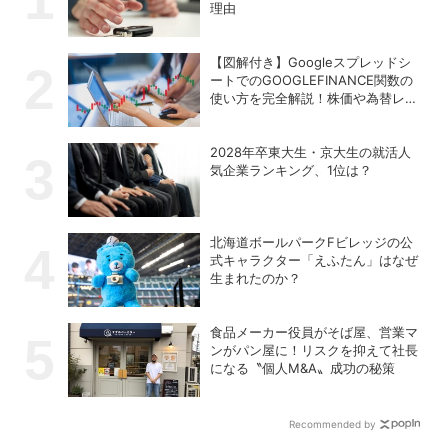
理由
【図解付き】Googleスプレッドシ
ートでのGOOGLEFINANCE関数の
使い方を完全解説！株価や為替レー
トを自動取得する方法
2028年卒東大生・京大生の就活人
気企業ランキング、1位は？
北海道ボールパークFビレッジの公
式キャラクター「えふたん」はなぜ
生まれたのか？
食品メーカー役員がそば屋、営業マ
ンがパン屋に！リスクを抑えて社長
になる〝個人M&A〟成功の秘策
Recommended by