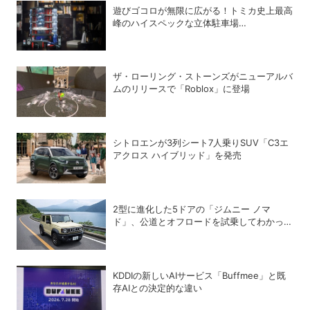
遊びゴコロが無限に広がる！トミカ史上最高
峰のハイスペックな立体駐車場
「Automated Tomica PARKING with
showroom」が爆誕
ザ・ローリング・ストーンズがニューアルバ
ムのリリースで「Roblox」に登場
シトロエンが3列シート7人乗りSUV「C3エ
アクロス ハイブリッド」を発売
2型に進化した5ドアの「ジムニー ノマ
ド」、公道とオフロードを試乗してわかった
アップデートの全貌
KDDIの新しいAIサービス「Buffmee」と既
存AIとの決定的な違い