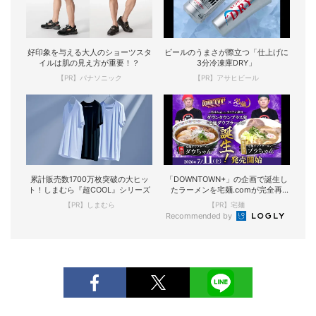
好印象を与える大人のショーツスタ
ビールのうまさが際立つ「仕上げに
イルは肌の見え方が重要！？
3分冷凍庫DRY」
【PR】パナソニック
【PR】アサヒビール
累計販売数1700万枚突破の大ヒッ
「DOWNTOWN+」の企画で誕生し
ト！しまむら『超COOL』シリーズ
たラーメンを宅麺.comが完全再
現！
【PR】しまむら
【PR】宅麺
Recommended by