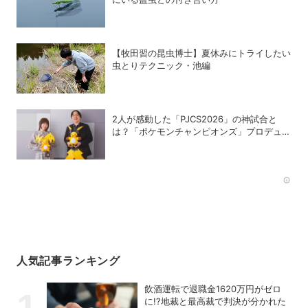
【牧田習の昆虫博士】夏休みにトライしたい
虫とりテクニック・池編
2人が感動した「PJCS2026」の神試合と
は？「ポケモンチャンピオンズ」プロデュー
サー・星野正昭と女流棋士・香川愛生の特別
対談が実現！
Rec
人気記事ランキング
飲酒運転で退職金1620万円がゼロ
に!?地裁と最高裁で判決が分かれた