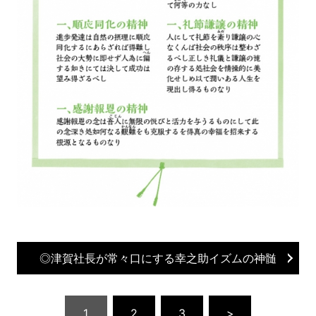
◎津賀社長が常々口にする幸之助イズムの神髄
1
2
3
>