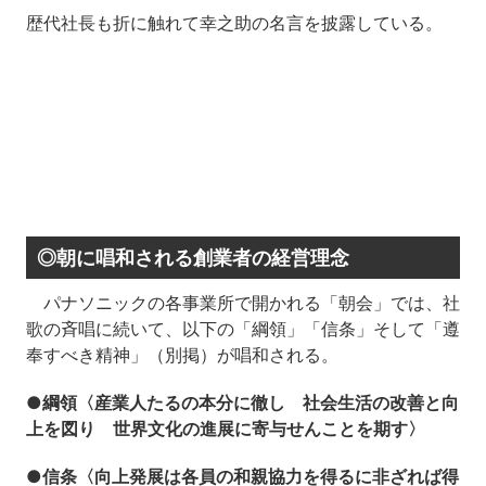
歴代社長も折に触れて幸之助の名言を披露している。
◎朝に唱和される創業者の経営理念
パナソニックの各事業所で開かれる「朝会」では、社
歌の斉唱に続いて、以下の「綱領」「信条」そして「遵
奉すべき精神」（別掲）が唱和される。
●綱領〈産業人たるの本分に徹し 社会生活の改善と向
上を図り 世界文化の進展に寄与せんことを期す〉
●信条〈向上発展は各員の和親協力を得るに非ざれば得