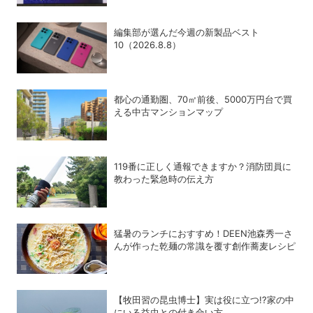
編集部が選んだ今週の新製品ベスト
10（2026.8.8）
都心の通勤圏、70㎡前後、5000万円台で買
える中古マンションマップ
119番に正しく通報できますか？消防団員に
教わった緊急時の伝え方
猛暑のランチにおすすめ！DEEN池森秀一さ
んが作った乾麺の常識を覆す創作蕎麦レシピ
【牧田習の昆虫博士】実は役に立つ!?家の中
にいる益虫との付き合い方