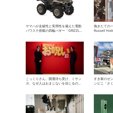
ヤマハが走破性と実用性を備えた電動
挽きたての
パワステ搭載の四輪バギー「GRIZZLY
Russell
EPS XT-R」を発売
ーカー「全
場
こっくりさん、開運待ち受け、ミサン
すき家のゼ
ガ、なぜ人はおまじないを信じるの
ンビニ「さ
か？「超ヤバイお呪い展」の監修者が
わかったこ
語る心理の深層