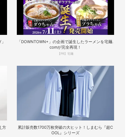
Y」
「DOWNTOWN+」の企画で誕生したラーメンを宅麺.
comが完全再現！
【PR】宅麺
え方
累計販売数1700万枚突破の大ヒット！しまむら『超C
OOL』シリーズ