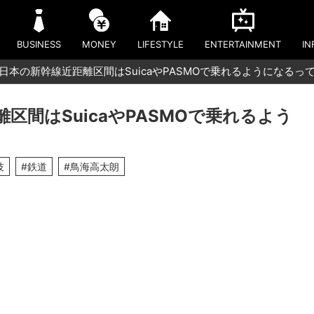
BUSINESS
MONEY
LIFESTYLE
ENTERTAINMENT
IN
東日本の新幹線近距離区間はSuicaやPASMOで乗れるようになるっ
区間はSuicaやPASMOで乗れるよう
技
#鉄道
#鳥海高太朗