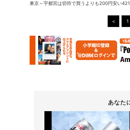
東京～宇都宮は切符で買うよりも200円安い42
<
1
あなた