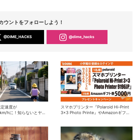
Sアカウントをフォローしよう！
@DIME_HACKS
@dime_hacks
法定速度が
スマホプリンター『Polaroid Hi-Print
30km/hに！知らないとヤバ
3×3 Photo Printe』やAmazonギフト
9月施行の改正内容を弁護士
券が当たる！プレゼントキャンペーン
がスタート【8月26日締切】