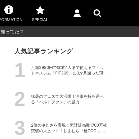
FORMATION
SPECIAL
て知ってた？
人気記事ランキング
月額2980円で家族4人まで使えるフィッ
トネスジム「FIT365」に3か月通った現在
のリアルな感想
猛暑のフェスで大活躍！涼風を持ち運べ
る「ベルトファン」の威力
2倍の冷たさを実現！累計販売数1700万枚
突破の大ヒット！しまむら『超COOL』シ
リーズの進化がスゴい！【PR】