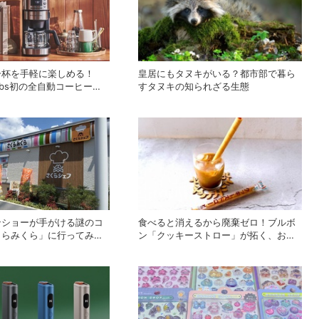
一杯を手軽に楽しめる！
皇居にもタヌキがいる？都市部で暮ら
 Hobbs初の全自動コーヒーメ
すタヌキの知られざる生態
自動カフェドリップ」が登
ンショーが手がける謎のコ
食べると消えるから廃棄ゼロ！ブルボ
くらみくら」に行ってみて
ン「クッキーストロー」が拓く、おい
と
しいサステナビリティ