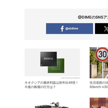
@DIMEのSN
@atdime
キオクシアの最終利益は前年比46倍！
生活道路の
今後の株価の行方は？
60km/h→
い2026年
が解説