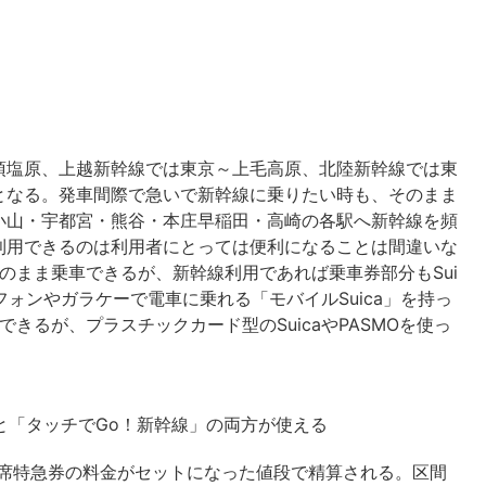
須塩原、上越新幹線では東京～上毛高原、北陸新幹線では東
となる。発車間際で急いで新幹線に乗りたい時も、そのまま
小山・宇都宮・熊谷・本庄早稲田・高崎の各駅へ新幹線を頻
利用できるのは利用者にとっては便利になることは間違いな
そのまま乗車できるが、新幹線利用であれば乗車券部分もSui
ォンやガラケーで電車に乗れる「モバイルSuica」を持っ
できるが、プラスチックカード型のSuicaやPASMOを使っ
。
券」と「タッチでGo！新幹線」の両方が使える
由席特急券の料金がセットになった値段で精算される。区間