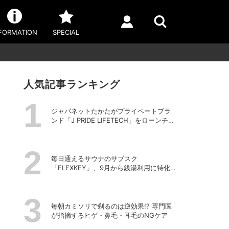
FORMATION
SPECIAL
人気記事ランキング
ジャパネットたかたがプライベートブラ
ンド「J PRIDE LIFETECH」をローンチ、
第1弾は水道・電源不要の充電式高圧洗浄
機
毎日通えるサウナのサブスク
「FLEXKEY」、9月から銭湯利用に特化し
たプランを月額1980円で提供開始
毎朝カミソリで剃るのは逆効果!? 専門医
が指摘するヒゲ・鼻毛・耳毛のNGケア