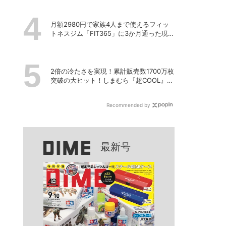
月額2980円で家族4人まで使えるフィッ
トネスジム「FIT365」に3か月通った現在
のリアルな感想
2倍の冷たさを実現！累計販売数1700万枚
突破の大ヒット！しまむら『超COOL』シ
リーズの進化がスゴい！【PR】
Recommended by
最新号