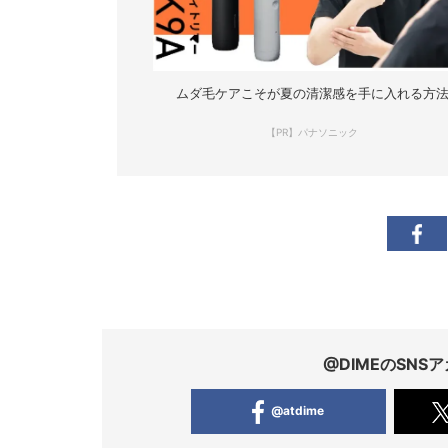
ムダ毛ケアこそが夏の清潔感を手に入れる方
【PR】パナソニック
@DIMEのSN
@atdime