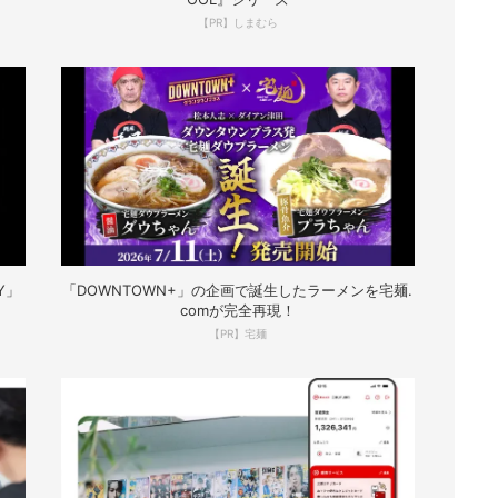
【PR】しまむら
Y」
「DOWNTOWN+」の企画で誕生したラーメンを宅麺.
comが完全再現！
【PR】宅麺