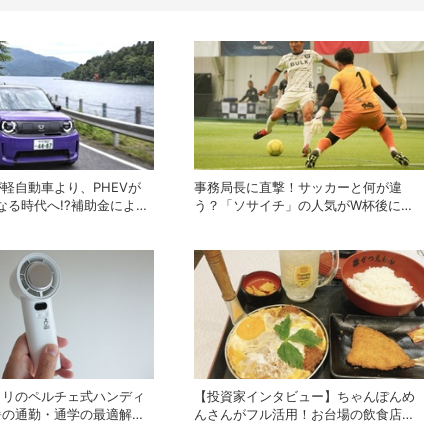
軽自動車より、PHEVが
事務局長に直撃！サッカーと何が違
なる時代へ!?補助金による
う？「ソサイチ」の人気がW杯後に急
感じる違和感
上昇しているワケ
トリのペルチェ式ハンディ
【投資家インタビュー】ちゃんぽんめ
暑の通勤・通学の最適解に
んさんがフル活用！お台場の飲食店で
？
使える株主優待銘柄まとめ