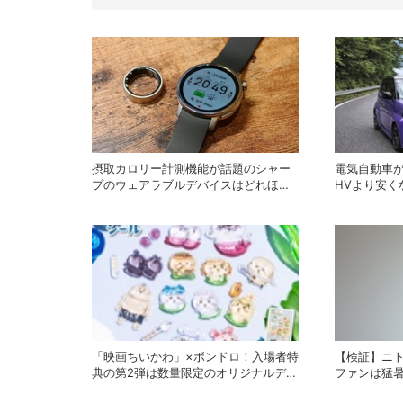
摂取カロリー計測機能が話題のシャー
電気自動車が
プのウェアラブルデバイスはどれほど
HVより安く
実用的か
逆転現象に
「映画ちいかわ」×ボンドロ！入場者特
【検証】ニ
典の第2弾は数量限定のオリジナルデザ
ファンは猛
インのボンドロに
なり得るか