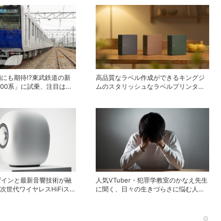
にも期待!?東武鉄道の新
高品質なラベル作成ができるキングジ
000系」に試乗、注目は逆
ムのスタリッシュなラベルプリンター
デザイン！
「テプラPRO “MARK” SR-MK2」
ザインと最新音響技術が融
人気VTuber・犯罪学教室のかなえ先生
の次世代ワイヤレスHiFiスピ
に聞く、日々の生きづらさに悩む人へ
LUXE」
のアドバイス
Rec