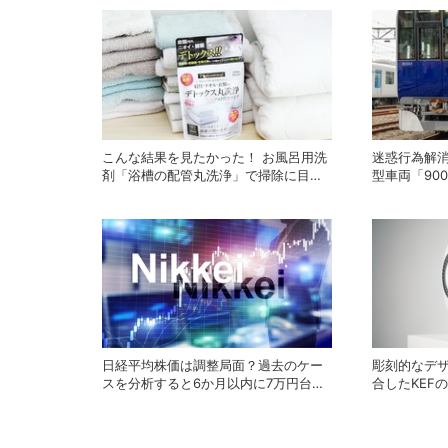
こんな結果を見たかった！ お風呂用洗
迷惑行為解消
剤「浴槽の配管丸洗浄」で掃除に目覚
型車両「90
めたライターが「寝具、タオル、衣類
スラントの
のデトックス丸洗浄」で再び驚愕！
日経平均株価は調整局面？過去のケー
彫刻的なデ
スを分析すると6か月以内に7万円台を
合したKEF
回復する予測も
ーカー「LS 