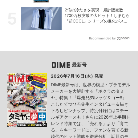
2倍の冷たさを実現！累計販売数
1700万枚突破の大ヒット！しまむら
『超COOL』シリーズの進化がスゴ
い！【PR】
Recommended by
最新号
2026年7月16日(木) 発売
DIME最新号は、世界の模型・プラモデル
メーカーを大解剖する「ボクラのタミ
ヤ」特集！『爆走兄弟レッツ＆ゴー!!』
こしたてつひろ先生インタビュー＆描き
下ろしピンナップ、特別付録にはスチー
ルギアケースも！さらに2026年上半期ト
レンド特集では、「売れる」より「育て
る」をキーワードに、ファンを育てる新
時代のヒット戦略を徹底分析！話題のモ