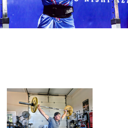
Loaded
:
16.65%
/
Unmute