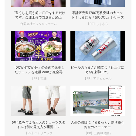
「宝くじを買う前に〇〇をするだけ
累計販売数1700万枚突破の大ヒッ
です」金運上昇で当選者が続出
ト！しまむら『超COOL』シリーズ
合同会社デジタルファーム
【PR】しまむら
「DOWNTOWN+」の企画で誕生し
ビールのうまさが際立つ「仕上げに
たラーメンを宅麺.comが完全再
3分冷凍庫DRY」
現！
【PR】宅麺
【PR】アサヒビール
好印象を与える大人のショーツスタ
人生の節目に〝まるっと〟寄り添う
イルは肌の見え方が重要！？
お金のパートナー
【PR】パナソニック
【PR】三菱UFJ銀行