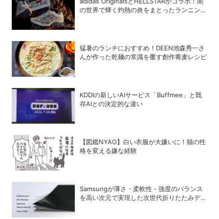
adidas OriginalsとHELLSTARがコラボ！闇
の世界で輝く灼熱の炎をまとったランニング
シューズ「MEGARIDE S2」
猛暑のランチにおすすめ！DEEN池森秀一さ
んが作った乾麺の常識を覆す創作蕎麦レシピ
KDDIの新しいAIサービス「Buffmee」と既
存AIとの決定的な違い
【図鑑NYAO】白い衣服が大嫌いに！猫の性
格を変える嫌な経験
Samsungが薄さ・柔軟性・強度のバランス
を高い次元で実現した次世代折りたたみデバ
イス向けの新技術「Flex Titanium」を開発