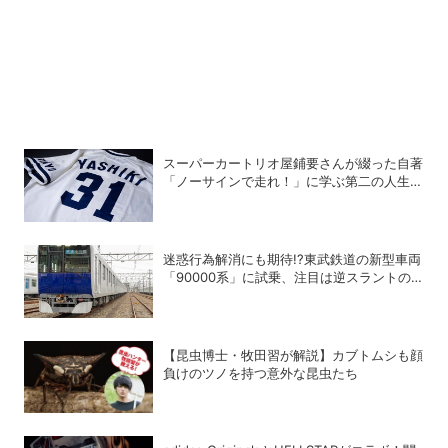
スーパーカートリオ屋鋪要さんが綴った自著
「ノーサインで走れ！」に学ぶ第二の人生の
楽しみ方
迷惑行為解消にも期待!?東武鉄道の新型車両
「90000系」に試乗、注目は逆スラントの
デザイン！
【昆虫博士・牧田習が解説】カブトムシも顔
負けのツノを持つ意外な昆虫たち