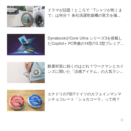
ドラマが話題！ところで「Tシャツが乾くま
で」は何分？ 各社洗濯乾燥機の実力を徹底
比較してみた
DynabookがCore Ultra シリーズ3を搭載し
たCopilot+ PC準拠の14型/13.3型プレミア
ムモバイルノートを発売
酷暑対策に効くのはどれ？ワークマンとカイ
ンズに聞いた「涼感アイテム」の人気ランキ
ング
エナドリの7倍!?ドイツのカフェインマシマ
シチョコレート「ショカコーラ」って何？
Rec