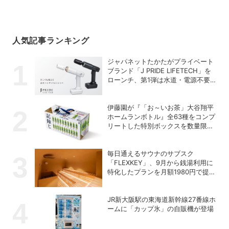
人気記事ランキング
ジャパネットたかたがプライベート
ブランド「J PRIDE LIFETECH」を
ローンチ、第1弾は水道・電源不要
の充電式高圧洗浄機
伊藤園が『「お～いお茶」大谷翔平
ホームランボトル』全63種をコンプ
リートした特別ボックスを数量限定
で販売
毎日通えるサウナのサブスク
「FLEXKEY」、9月から銭湯利用に
特化したプランを月額1980円で提供
開始
JR新大阪駅の東海道新幹線27番線ホ
ームに「カップ氷」の自販機が登場