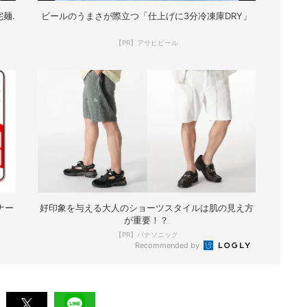
麺.
ビールのうまさが際立つ「仕上げに3分冷凍庫DRY」
【PR】アサヒビール
ナー
好印象を与える大人のショーツスタイルは肌の見え方
が重要！？
【PR】パナソニック
Recommended by