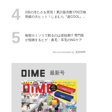
2倍の冷たさを実現！累計販売数1700万枚
突破の大ヒット！しまむら『超COOL』シ
リーズの進化がスゴい！【PR】
毎朝カミソリで剃るのは逆効果!? 専門医
が指摘するヒゲ・鼻毛・耳毛のNGケア
Recommended by
最新号