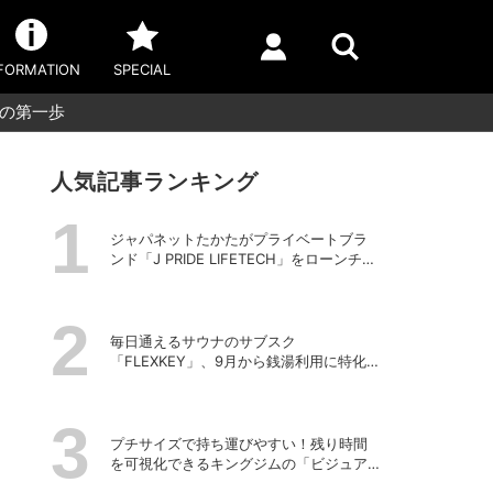
FORMATION
SPECIAL
への第一歩
人気記事ランキング
ジャパネットたかたがプライベートブラ
ンド「J PRIDE LIFETECH」をローンチ、
第1弾は水道・電源不要の充電式高圧洗浄
機
毎日通えるサウナのサブスク
「FLEXKEY」、9月から銭湯利用に特化し
たプランを月額1980円で提供開始
プチサイズで持ち運びやすい！残り時間
を可視化できるキングジムの「ビジュア
ルバータイマー」