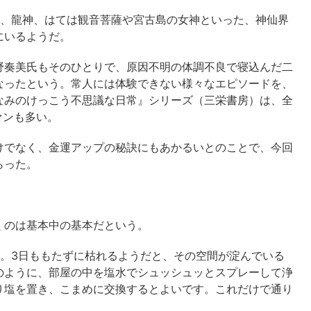
神、龍神、はては観音菩薩や宮古島の女神といった、神仙界
にいるようだ。
野奏美氏もそのひとりで、原因不明の体調不良で寝込んだ二
なったという。常人には体験できない様々なエピソードを、
なみのけっこう不思議な日常』シリーズ（三栄書房）は、全
ァンも多い。
けでなく、金運アップの秘訣にもあかるいとのことで、今回
らった。
くのは基本中の基本だという。
い。3日ももたずに枯れるようだと、その空間が淀んでいる
のように、部屋の中を塩水でシュッシュッとスプレーして浄
り塩を置き、こまめに交換するとよいです。これだけで通り