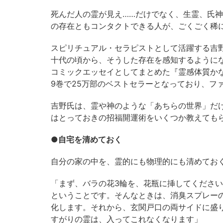
死んだ人の霊が見え……だけでなく、生霊、氏
の存在ともコンタクトできる人が、ごくごく稀
スピリチュアル・セラピストとして活躍する吉
十代の頃から、そうした存在を感知するように
コミックエッセイとしてまとめた『霊感体質か
9巻で25万部のベストセラーとなっており、フ
吉野氏は、霊や神のような「あちらの世界」だ
はとっておきの招福開運術をいくつか教えても
●自宅を清めておく
自分の家の中を、霊的にも物理的にも清めてお
「まず、バラの花3輪を、花瓶に挿してくださ
ということです。そんなときは、消臭スプレー
化します。それから、玄関戸口の両サイドに盛
すがりの霊は、入ってこれなくなります」