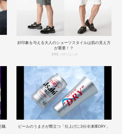
法
好印象を与える大人のショーツスタイルは肌の見え方
が重要！？
【PR】パナソニック
麺.
ビールのうまさが際立つ「仕上げに3分冷凍庫DRY」