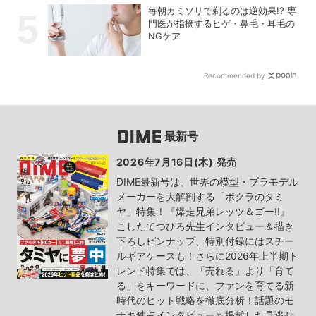
毎朝カミソリで剃るのは逆効果!? 専
門医が指摘するヒゲ・鼻毛・耳毛の
NGケア
Recommended by
最新号
2026年7月16日(木) 発売
DIME最新号は、世界の模型・プラモデル
メーカーを大解剖する「ボクラのタミ
ヤ」特集！『爆走兄弟レッツ＆ゴー!!』
こしたてつひろ先生インタビュー＆描き
下ろしピンナップ、特別付録にはスチー
ルギアケースも！さらに2026年上半期ト
レンド特集では、「売れる」より「育て
る」をキーワードに、ファンを育てる新
時代のヒット戦略を徹底分析！話題のモ
ナキ独占インタビューも掲載した見逃せ