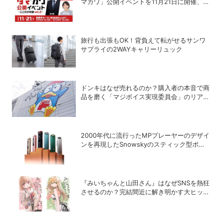
マカワ」公開イベントを11月21日に開催、ゲ
ストは赤江珠緒
旅行も出張もOK！背負えて転がせるサンワ
サプライの2WAYキャリーリュック
ドンキはなぜ売れるのか？購入者の本音で商
品を磨く「マジボイス実現委員会」のリアル
な会議に潜入
2000年代に流行ったMPプレーヤーのデザイ
ンを再現したSnowskyのスティック型ポー
タブルオーディオプレーヤー「ECHO
NANO」
『みいちゃんと山田さん』はなぜSNSを熱狂
させるのか？完結間近に解き明かす大ヒット
の背景