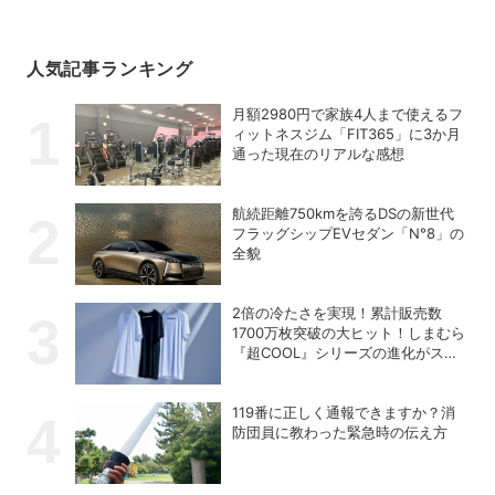
人気記事ランキング
月額2980円で家族4人まで使えるフ
ィットネスジム「FIT365」に3か月
通った現在のリアルな感想
航続距離750kmを誇るDSの新世代
フラッグシップEVセダン「N°8」の
全貌
2倍の冷たさを実現！累計販売数
1700万枚突破の大ヒット！しまむら
『超COOL』シリーズの進化がスゴ
い！【PR】
119番に正しく通報できますか？消
防団員に教わった緊急時の伝え方