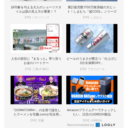
好印象を与える大人のショーツスタ
累計販売数1700万枚突破の大ヒッ
イルは肌の見え方が重要！？
ト！しまむら『超COOL』シリーズ
【PR】パナソニック
【PR】しまむら
人生の節目に〝まるっと〟寄り添う
ビールのうまさが際立つ「仕上げに
お金のパートナー
3分冷凍庫DRY」
【PR】三菱UFJ銀行
【PR】アサヒビール
「DOWNTOWN+」の企画で誕生し
Amazonプライムデーでチェックし
たラーメンを宅麺.comが完全再
たい、注目のUGREEN製品
現！
【PR】宅麺
【PR】UGREEN
Recommended by