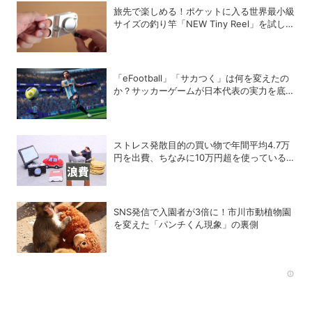
旅先で楽しめる！ポケットに入る世界最小級
サイズの釣り竿「NEW Tiny Reel」を試して
みた
「eFootball」「サカつく」は何を変えたの
か？サッカーゲームが日本代表の実力を底上
げした背景
ストレス発散目的の買い物で年間平均4.7万
円を出費、ちなみに10万円超を使っている
人はどれくらいいる？
SNS発信で入園者が3倍に！市川市動植物園
を変えた「パンチくん現象」の裏側
Rec