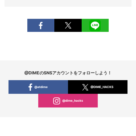
@DIMEのSNSアカウントをフォローしよう！
@atdime
@DIME_HACKS
@dime_hacks