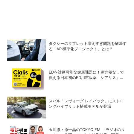
タクシーのタブレット増えすぎ問題を解決す
る「API標準化プロジェクト」とは？
EDを対処可能な健康課題に！処方箋なしで
買える日本初のED用市販薬「シアリス」が
登場
スバル「レヴォーグ レイバック」にストロ
ングハイブリッド搭載モデルが登場
玉川徹・原千晶のTOKYO FM 「ラジオのタ