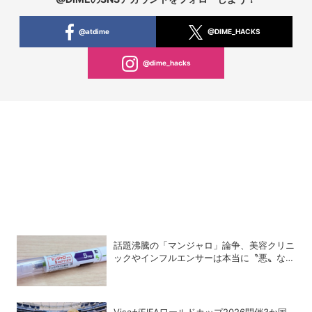
@atdime
@DIME_HACKS
@dime_hacks
話題沸騰の「マンジャロ」論争、美容クリニ
ックやインフルエンサーは本当に〝悪〟なの
か？