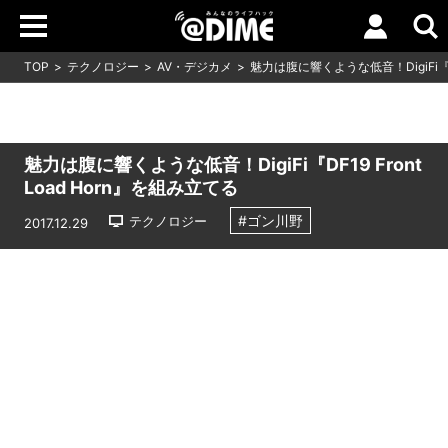
TOP
テクノロジー
AV・デジカメ
魅力は腹に響くような低音！DigiFi『DF
魅力は腹に響くような低音！DigiFi『DF19 Front
Load Horn』を組み立てる
#ゴン川野
テクノロジー
2017.12.29
Loaded
:
10.83%
/
Unmute