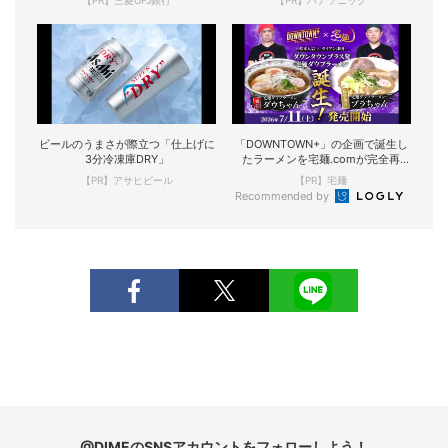
ビールのうまさが際立つ「仕上げに
「DOWNTOWN+」の企画で誕生し
3分冷凍庫DRY」
たラーメンを宅麺.comが完全再
現！
【PR】アサヒビール
【PR】宅麺
Recommended by
@DIMEのSNSアカウントをフォローしよう！