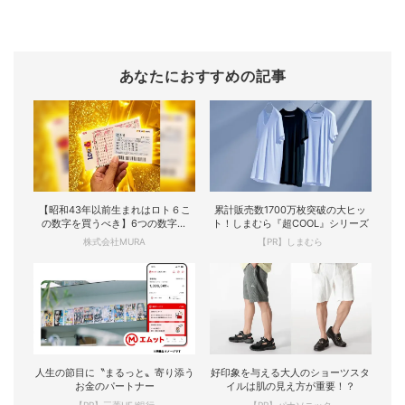
あなたにおすすめの記事
【昭和43年以前生まれはロト６こ
累計販売数1700万枚突破の大ヒッ
の数字を買うべき】6つの数字が
ト！しまむら『超COOL』シリーズ
「完全一致」する方...
株式会社MURA
【PR】しまむら
人生の節目に〝まるっと〟寄り添う
好印象を与える大人のショーツスタ
お金のパートナー
イルは肌の見え方が重要！？
【PR】三菱UFJ銀行
【PR】パナソニック