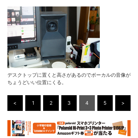
デスクトップに置くと高さがあるのでボーカルの音像が
ちょうどいい位置にくる。
<
1
2
3
4
5
>