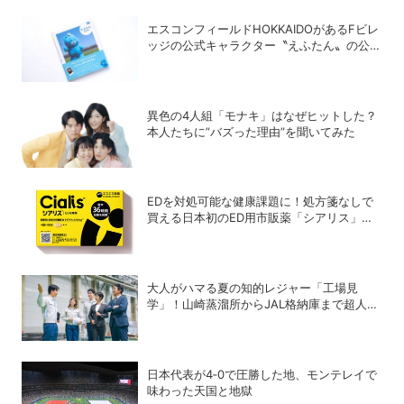
エスコンフィールドHOKKAIDOがあるFビレ
ッジの公式キャラクター〝えふたん〟の公式
写真集「えふたんBOOK」が人気
異色の4人組「モナキ」はなぜヒットした？
本人たちに”バズった理由”を聞いてみた
EDを対処可能な健康課題に！処方箋なしで
買える日本初のED用市販薬「シアリス」が
登場
大人がハマる夏の知的レジャー「工場見
学」！山崎蒸溜所からJAL格納庫まで超人気
施設の〝予約の取り方〟ガイド
日本代表が4‐0で圧勝した地、モンテレイで
味わった天国と地獄