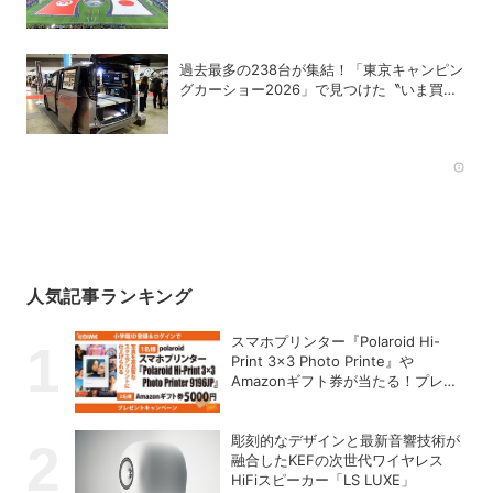
過去最多の238台が集結！「東京キャンピン
グカーショー2026」で見つけた〝いま買う
べき〟注目モデル
Rec
人気記事ランキング
スマホプリンター『Polaroid Hi-
Print 3×3 Photo Printe』や
Amazonギフト券が当たる！プレゼ
ントキャンペーンがスタート【8月
26日締切】
彫刻的なデザインと最新音響技術が
融合したKEFの次世代ワイヤレス
HiFiスピーカー「LS LUXE」