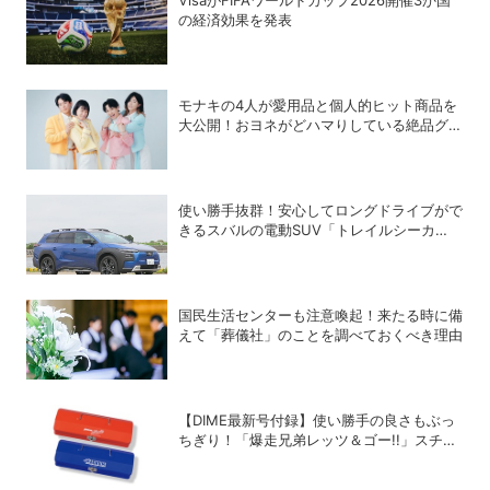
VisaがFIFAワールドカップ2026開催3か国
の経済効果を発表
モナキの4人が愛用品と個人的ヒット商品を
大公開！おヨネがどハマりしている絶品グル
メって？
使い勝手抜群！安心してロングドライブがで
きるスバルの電動SUV「トレイルシーカ
ー」の魅力
国民生活センターも注意喚起！来たる時に備
えて「葬儀社」のことを調べておくべき理由
【DIME最新号付録】使い勝手の良さもぶっ
ちぎり！「爆走兄弟レッツ＆ゴー!!」スチー
ルGEARケースを徹底解剖