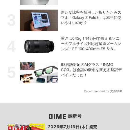
新たな比率を採用した折りたたみス
マホ「Galaxy Z Fold8」は本当に使
いやすいのか？
重さは645g！14万円で買えるソニ
ーのフルサイズ対応超望遠ズームレ
ンズ「FE 100-400mm F5.6-8
OSS」
98言語対応のAIグラス「INMO
GO3」は会話の概念を変える翻訳デ
バイスだった！
Recommended by
最新号
2026年7月16日(木) 発売