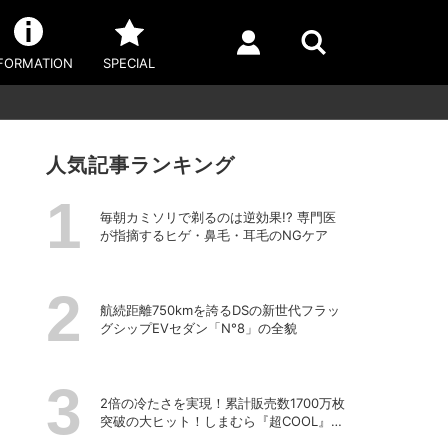
FORMATION
SPECIAL
人気記事ランキング
毎朝カミソリで剃るのは逆効果!? 専門医
が指摘するヒゲ・鼻毛・耳毛のNGケア
航続距離750kmを誇るDSの新世代フラッ
グシップEVセダン「N°8」の全貌
2倍の冷たさを実現！累計販売数1700万枚
突破の大ヒット！しまむら『超COOL』シ
リーズの進化がスゴい！【PR】