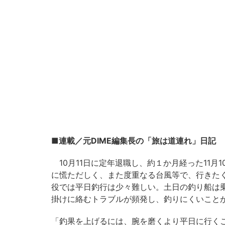
■連載／元DIME編集長の「旅は道連れ」日記
10月11日に定年退職し、約１か月経った11月
に慌ただしく、また度重なる台風等で、行きたく
役では平日釣行は少々難しい。土日の釣り船は乗
掛けに絡むトラブルが頻発し、釣りにくいこと
「釣果を上げるには、腕を磨くより平日に行く