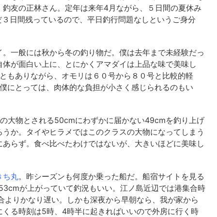
、釣友の正林さん。定年は来年4月ながら、５日間の夏休み
だ３日間残っているので、平日釣行問題なしというご身分
。一般には秋から冬の釣り物だ。僕は去年まで未経験だっ
自体が面白い上に、とにかくアマダイは上品な味で美味し
こともありながら、オモリは６０号から８０号と比較的軽
多い僕にとっては、肉体的な負担が小さく感じられるのもい
の大物とされる50cmにわずかに届かない49cmを釣り上げ
ろうか。タイやヒラメではこのクラスの大物になってしまう
にあらず。食べ比べたわけではないが、大きいほどに美味し
きち丸
。昨シーズンも何度か乗った船だ。船宿サイトを見る
には53cmが上がっていて釣況もいい。江ノ島近辺では港集合時
集合よりかなり遅い。しかも深夜から早朝なら、我が家から
にくる時刻は5時、4時半に起きればいいので外房に行く時