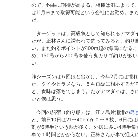
ので、釣果に期待が高まる。相棒は例によって
は11月末まで取得可能という会社にお勤め。ま
だ。
ターゲットは、高級魚として知られるアマダイ
たが、正林さんに誘われて釣ってみると、釣り
い。また釣るポイントが100m超の海底になる
め。150号から200号を使う鬼カサゴ釣りが
い。
昨シーズンは５回ほど出かけ、今年2月には憧れ
た。タイやヒラメなら、５キロ級に相応するだ
と、食味は落ちてしまう。だがアマダイは、さ
いと僕は思う。
今回の船宿（釣り船）は、江ノ島片瀬港の
島
と、前日10日は21〜40cmが０〜６枚、6日
刻が6時半という船が多く、外房に多い4時半
車で１時間とかからない。正林さんが車で迎え