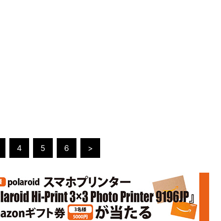
4
5
6
>