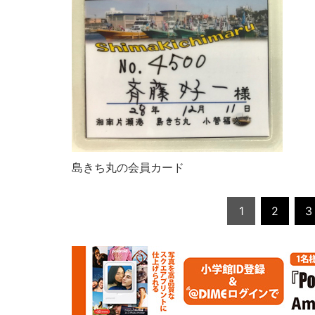
島きち丸の会員カード
1
2
3