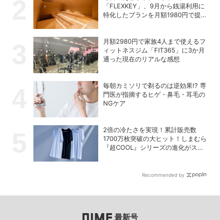
「FLEXKEY」、9月から銭湯利用に
特化したプランを月額1980円で提供
開始
月額2980円で家族4人まで使えるフ
ィットネスジム「FIT365」に3か月
通った現在のリアルな感想
毎朝カミソリで剃るのは逆効果!? 専
門医が指摘するヒゲ・鼻毛・耳毛の
NGケア
2倍の冷たさを実現！累計販売数
1700万枚突破の大ヒット！しまむら
『超COOL』シリーズの進化がスゴ
い！【PR】
Recommended by
最新号