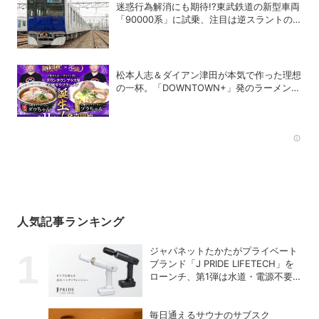
迷惑行為解消にも期待!?東武鉄道の新型車両
「90000系」に試乗、注目は逆スラントの
デザイン！
松本人志＆ダイアン津田が本気で作った理想
の一杯。「DOWNTOWN+」発のラーメンを
宅麺.comが完全再現！【PR】
Rec
人気記事ランキング
ジャパネットたかたがプライベート
ブランド「J PRIDE LIFETECH」を
ローンチ、第1弾は水道・電源不要
の充電式高圧洗浄機
毎日通えるサウナのサブスク