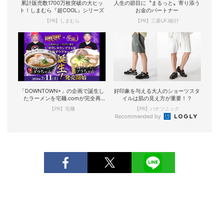
累計販売数1700万枚突破の大ヒッ
人生の節目に〝まるっと〟寄り添う
ト！しまむら『超COOL』シリーズ
お金のパートナー
【PR】しまむら
【PR】三菱UFJ銀行
「DOWNTOWN+」の企画で誕生し
好印象を与える大人のショーツスタ
たラーメンを宅麺.comが完全再
イルは肌の見え方が重要！？
現！
【PR】宅麺
【PR】パナソニック
Recommended by