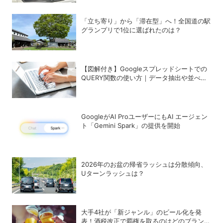
「立ち寄り」から「滞在型」へ！全国道の駅
グランプリで1位に選ばれたのは？
【図解付き】Googleスプレッドシートでの
QUERY関数の使い方｜データ抽出や並べ替
えの方法
GoogleがAI ProユーザーにもAI エージェン
ト「Gemini Spark」の提供を開始
2026年のお盆の帰省ラッシュは分散傾向、
Uターンラッシュは？
大手4社が「新ジャンル」のビール化を発
表！酒税改正で覇権を取るのはどのブランド