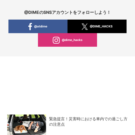
@DIMEのSNSアカウントをフォローしよう！
@atdime
@DIME_HACKS
@dime_hacks
緊急提言！災害時における車内での過ごし方
の注意点