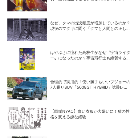
か？
なぜ、クマの出没頻度が増加しているのか？
現役のマタギに聞く「クマと人間との正しい
付き合い方」
はやぶさに憧れた高校生がなぜ〝宇宙ライタ
ー〟になったのか？宇宙飛行士も絶賛する話
題の書籍「宇宙を編む」
合理的で実用的！使い勝手もいいプジョーの
7人乗りSUV「5008GT HYBRID」試乗レビ
ュー
【図鑑NYAO】白い衣服が大嫌いに！猫の性
格を変える嫌な経験