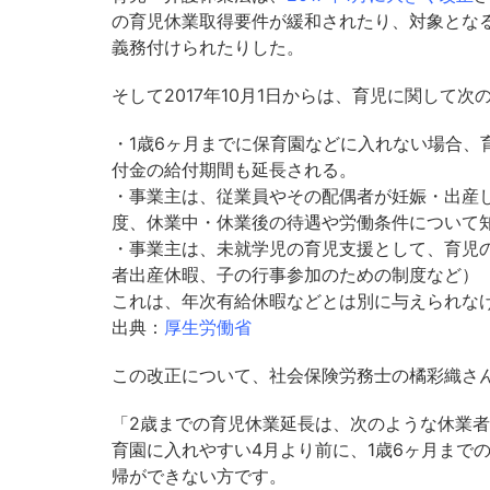
の育児休業取得要件が緩和されたり、対象とな
義務付けられたりした。
そして2017年10月1日からは、育児に関して
・1歳6ヶ月までに保育園などに入れない場合、
付金の給付期間も延長される。
・事業主は、従業員やその配偶者が妊娠・出産
度、休業中・休業後の待遇や労働条件について
・事業主は、未就学児の育児支援として、育児
者出産休暇、子の行事参加のための制度など）
これは、年次有給休暇などとは別に与えられな
出典：
厚生労働省
この改正について、社会保険労務士の橘彩織さ
「2歳までの育児休業延長は、次のような休業
育園に入れやすい4月より前に、1歳6ヶ月まで
帰ができない方です。