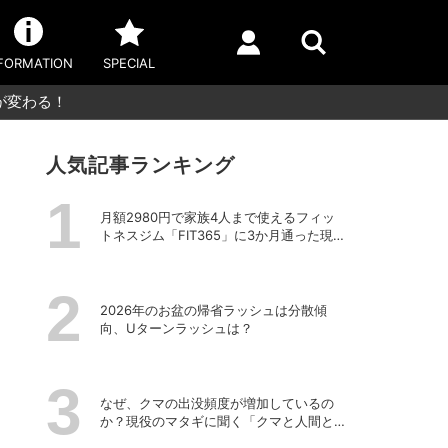
FORMATION
SPECIAL
が変わる！
人気記事ランキング
月額2980円で家族4人まで使えるフィッ
トネスジム「FIT365」に3か月通った現在
のリアルな感想
2026年のお盆の帰省ラッシュは分散傾
向、Uターンラッシュは？
なぜ、クマの出没頻度が増加しているの
か？現役のマタギに聞く「クマと人間と
の正しい付き合い方」