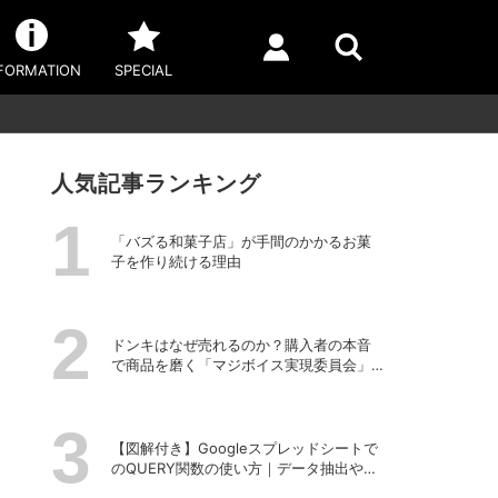
FORMATION
SPECIAL
人気記事ランキング
「バズる和菓子店」が手間のかかるお菓
子を作り続ける理由
ドンキはなぜ売れるのか？購入者の本音
で商品を磨く「マジボイス実現委員会」
のリアルな会議に潜入
【図解付き】Googleスプレッドシートで
のQUERY関数の使い方｜データ抽出や並
べ替えの方法