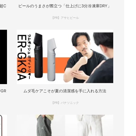
超C
ビールのうまさが際立つ「仕上げに3分冷凍庫DRY」
【PR】アサヒビール
GR
ムダ毛ケアこそが夏の清潔感を手に入れる方法
【PR】パナソニック