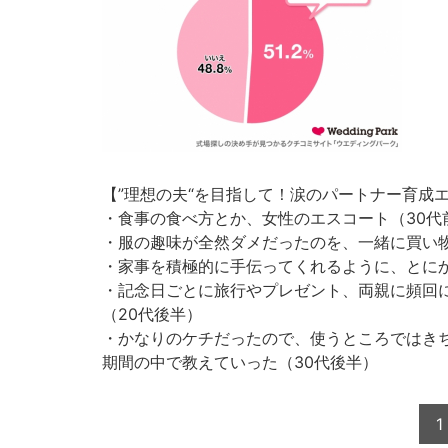
【”理想の夫“を目指して！涙のパートナー育成
・食事の食べ方とか、女性のエスコート（30代
・服の趣味が全然ダメだったのを、一緒に買い物
・家事を積極的に手伝ってくれるように、とにか
・記念日ごとに旅行やプレゼント、両親に頻回
（20代後半）
・かなりのケチだったので、使うところではき
期間の中で教えていった（30代後半）
1