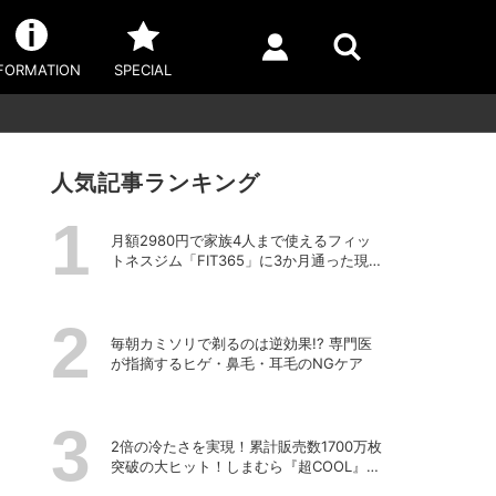
FORMATION
SPECIAL
人気記事ランキング
月額2980円で家族4人まで使えるフィッ
トネスジム「FIT365」に3か月通った現在
のリアルな感想
毎朝カミソリで剃るのは逆効果!? 専門医
が指摘するヒゲ・鼻毛・耳毛のNGケア
2倍の冷たさを実現！累計販売数1700万枚
突破の大ヒット！しまむら『超COOL』シ
リーズの進化がスゴい！【PR】