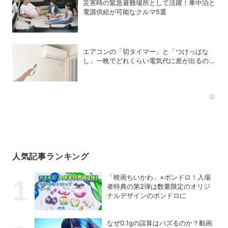
災害時の緊急避難場所として活躍！車中泊と
電源供給が可能なクルマ5選
エアコンの「切タイマー」と「つけっぱな
し」一晩でどれくらい電気代に差が出るの
か？
Rec
人気記事ランキング
「映画ちいかわ」×ボンドロ！入場
者特典の第2弾は数量限定のオリジ
ナルデザインのボンドロに
なぜ0.1gの誤算はバズるのか？動画