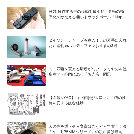
PCを操作する手の移動を最小化！究極の効
率化をかなえる極小トラックボール「Nape
Pro」をレビュー
ダイソン、シャープも参入！この夏手に入れ
たい進化系ハンディファンおすすめ3選
ミニ四駆を買える場所がない！タミヤの本社
所在地・静岡にある「販売店」問題
【図鑑NYAO】白い衣服が大嫌いに！猫の性
格を変える嫌な経験
人の胸を躍らせる文章はこうやって書く！タ
ミヤ「1/35MMシリーズ」の説明書は最高の