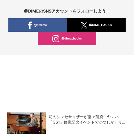
@DIMEのSNSアカウントをフォローしよう！
@atdime
@DIME_HACKS
@dime_hacks
幻のシンセサイザーが堂々凱旋！ヤマハ
「GS1」修復記念イベントでかつしかトリオ
の向谷実さんが胸熱トーク