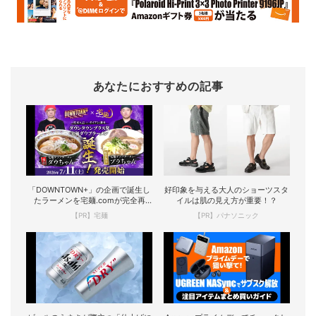
あなたにおすすめの記事
「DOWNTOWN+」の企画で誕生し
好印象を与える大人のショーツスタ
たラーメンを宅麺.comが完全再
イルは肌の見え方が重要！？
現！
【PR】宅麺
【PR】パナソニック