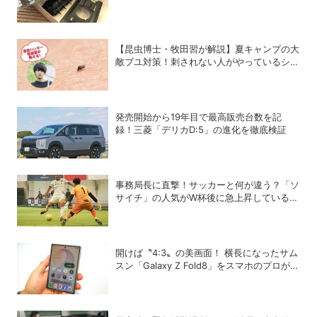
教科書だ
【昆虫博士・牧田習が解説】夏キャンプの大
敵ブユ対策！刺されない人がやっているシン
プル習慣
発売開始から19年目で最高販売台数を記
録！三菱「デリカD:5」の進化を徹底検証
事務局長に直撃！サッカーと何が違う？「ソ
サイチ」の人気がW杯後に急上昇しているワ
ケ
開けば〝4:3〟の美画面！ 横長になったサム
スン「Galaxy Z Fold8」をスマホのプロがチ
ェック！