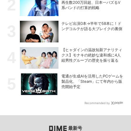
再生数200万回超、日本一バズるV
系バンドの打算的戦略
テレビ出演0本→半年で58本に！ド
ンデコルテが語る大ブレイクの裏側
【ヒャダインの温故知新アナリティ
クス】モナキの絶妙な違和感に4人
組男性グループの歴史を振り返る
電通が生成AIを活用したPCゲームを
製品化、「Steam」にて年内から販
売開始予定
Recommended by
最新号