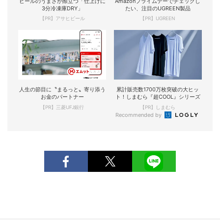
ビールのうまさが際立つ「仕上げに
Amazonプライムデーでチェックし
3分冷凍庫DRY」
たい、注目のUGREEN製品
【PR】アサヒビール
【PR】UGREEN
人生の節目に〝まるっと〟寄り添う
累計販売数1700万枚突破の大ヒッ
お金のパートナー
ト！しまむら『超COOL』シリーズ
【PR】三菱UFJ銀行
【PR】しまむら
Recommended by