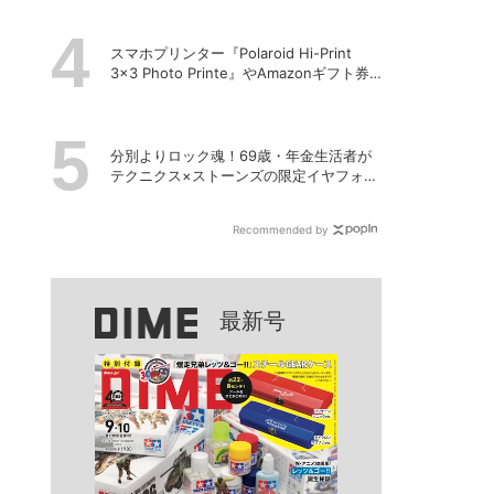
スマホプリンター『Polaroid Hi-Print
3×3 Photo Printe』やAmazonギフト券
が当たる！プレゼントキャンペーンがス
タート【8月26日締切】
分別よりロック魂！69歳・年金生活者が
テクニクス×ストーンズの限定イヤフォン
を衝動買いしてしまった理由
Recommended by
最新号