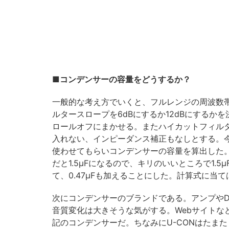
■コンデンサーの容量をどうするか？
一般的な考え方でいくと、フルレンジの周波数
ルタースロープを6dBにするか12dBにするか
ロールオフにまかせる。またハイカットフィル
入れない、インピーダンス補正もなしとする。今
使わせてもらいコンデンサーの容量を算出した。まず、
だと1.5μFになるので、キリのいいところで1.5
て、0.47μFも加えることにした。計算式に当て
次にコンデンサーのブランドである。アンプやD
音質変化は大きそうな気がする。Webサイトな
記のコンデンサーだ。ちなみにU-CONはたま