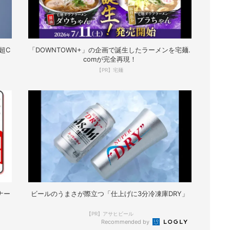
超C
「DOWNTOWN+」の企画で誕生したラーメンを宅麺.
comが完全再現！
【PR】宅麺
ナー
ビールのうまさが際立つ「仕上げに3分冷凍庫DRY」
【PR】アサヒビール
Recommended by