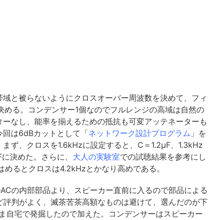
帯域と被らないようにクロスオーバー周波数を決めて、フィ
を決める。コンデンサー1個なのでフルレンジの高域は自然の
ターなし、能率を揃えるための抵抗も可変アッテネーターも
回は6dBカットとして「
ネットワーク設計プログラム
」を
クロスを1.6kHzに設定すると、C＝1.2μF、1.3kHz
μFに決めた。さらに、
大人の実験室
での試聴結果を参考にし
はめるとクロスは4.2kHzとかなり高めである。
ACの内部部品より、スピーカー直前に入るので部品による
ど評判がよく、滅茶苦茶高額なものは避けて、選んだのが下
たま自宅で発掘したので加えた。コンデンサーはスピーカー