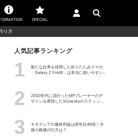
FORMATION
SPECIAL
の作り方
人気記事ランキング
新たな比率を採用した折りたたみスマホ
「Galaxy Z Fold8」は本当に使いやすい
のか？
2000年代に流行ったMPプレーヤーのデ
ザインを再現したSnowskyのスティック
型ポータブルオーディオプレーヤー
「ECHO NANO」
キオクシアの最終利益は前年比46倍！今
後の株価の行方は？