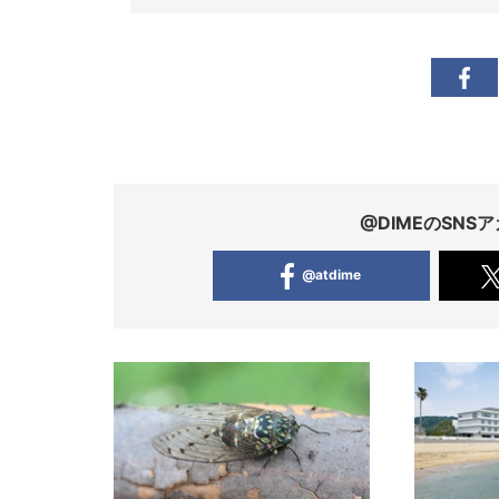
@DIMEのSN
@atdime