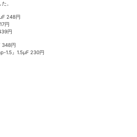
した。
μF 248円
17円
439円
F 348円
-1.5』1.5μF 230円