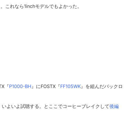
った。これなら1inchモデルでもよかった。
TX『
P1000-BH
』にFOSTX『
FF105WK
』を組んだバックロ
。
、いよいよ試聴する。とここでコーヒーブレイクして
後編