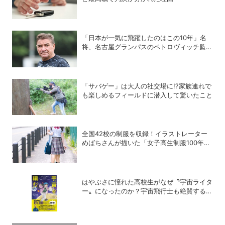
「日本が一気に飛躍したのはこの10年」名
将、名古屋グランパスのペトロヴィッチ監督
が考える日本の進化と課題
「サバゲー」は大人の社交場に!?家族連れで
も楽しめるフィールドに潜入して驚いたこと
全国42校の制服を収録！イラストレーター
めばちさんが描いた「女子高生制服100年図
鑑」で学ぶ学生服の歴史
はやぶさに憧れた高校生がなぜ〝宇宙ライタ
ー〟になったのか？宇宙飛行士も絶賛する話
題の書籍「宇宙を編む」