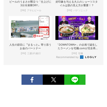
ビールのうまさが際立つ「仕上げに
好印象を与える大人のショーツスタ
3分冷凍庫DRY」
イルは肌の見え方が重要！？
【PR】アサヒビール
【PR】パナソニック
人生の節目に〝まるっと〟寄り添う
「DOWNTOWN+」の企画で誕生し
お金のパートナー
たラーメンを宅麺.comが完全再
現！
【PR】三菱UFJ銀行
【PR】宅麺
Recommended by