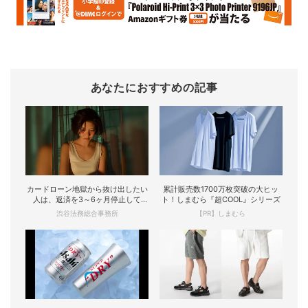
あなたにおすすめの記事
カードローン地獄から抜け出したい
累計販売数1700万枚突破の大ヒッ
人は、返済を3～6ヶ月停止して
ト！しまむら『超COOL』シリーズ
『大幅に減額してか...
渋谷法務総合事務所
【PR】しまむら