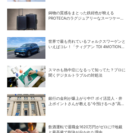
鋳物の質感をまとった鉄紺色が映える
PROTECAのラグジュアリーなスーツケース
「INRYU LTD2」
世界で最も売れているフォルクスワーゲンと
いえばコレ！「ティグアン TDI 4MOTION
R-Line」の買い得度をチェック
スマホも熱中症になるって知ってた？プロに
聞くデジタルトラブルの対処法
銀行の金利が爆上がり中!? ポイ活芸人・井
上ポイントさんが教える“今預けるべき”高金
利銀行
飲酒運転で退職金1620万円がゼロに!?地裁
と最高裁で判決が分かれた理由