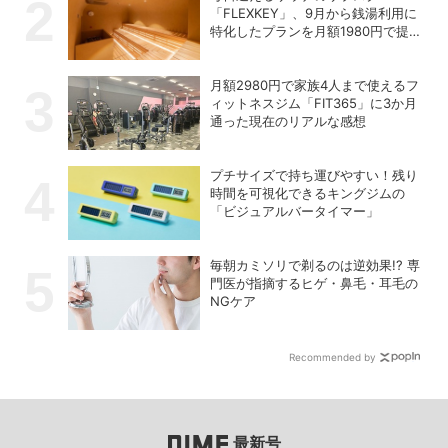
「FLEXKEY」、9月から銭湯利用に
特化したプランを月額1980円で提供
開始
月額2980円で家族4人まで使えるフ
ィットネスジム「FIT365」に3か月
通った現在のリアルな感想
プチサイズで持ち運びやすい！残り
時間を可視化できるキングジムの
「ビジュアルバータイマー」
毎朝カミソリで剃るのは逆効果!? 専
門医が指摘するヒゲ・鼻毛・耳毛の
NGケア
Recommended by
最新号