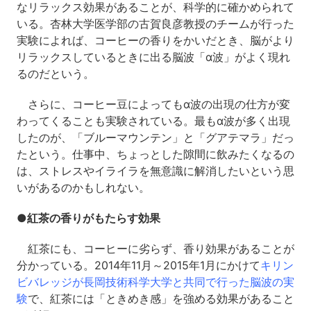
なリラックス効果があることが、科学的に確かめられて
いる。杏林大学医学部の古賀良彦教授のチームが行った
実験によれば、コーヒーの香りをかいだとき、脳がより
リラックスしているときに出る脳波「α波」がよく現れ
るのだという。
さらに、コーヒー豆によってもα波の出現の仕方が変
わってくることも実験されている。最もα波が多く出現
したのが、「ブルーマウンテン」と「グアテマラ」だっ
たという。仕事中、ちょっとした隙間に飲みたくなるの
は、ストレスやイライラを無意識に解消したいという思
いがあるのかもしれない。
●紅茶の香りがもたらす効果
紅茶にも、コーヒーに劣らず、香り効果があることが
分かっている。2014年11月～2015年1月にかけて
キリン
ビバレッジが長岡技術科学大学と共同で行った脳波の実
験
で、紅茶には「ときめき感」を強める効果があること