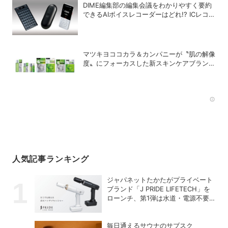
DIME編集部の編集会議をわかりやすく要約
できるAIボイスレコーダーはどれ!? ICレコー
ダー、ウエアラブルピン、MagSafe対応を
徹底比較
マツキヨココカラ＆カンパニーが〝肌の解像
度〟にフォーカスした新スキンケアブランド
「Pixcella」をローンチ
Rec
人気記事ランキング
ジャパネットたかたがプライベート
ブランド「J PRIDE LIFETECH」を
ローンチ、第1弾は水道・電源不要
の充電式高圧洗浄機
毎日通えるサウナのサブスク