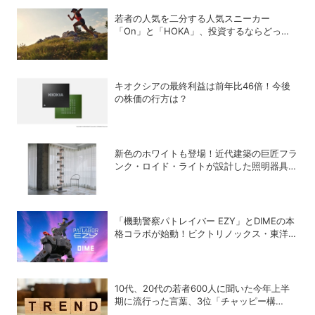
若者の人気を二分する人気スニーカー
「On」と「HOKA」、投資するならどっ
ち？
キオクシアの最終利益は前年比46倍！今後
の株価の行方は？
新色のホワイトも登場！近代建築の巨匠フラ
ンク・ロイド・ライトが設計した照明器具の
復刻シリーズ「TALIESIN」
「機動警察パトレイバー EZY」とDIMEの本
格コラボが始動！ビクトリノックス・東洋ス
チール・WILDTHINGS・空調服®との限定ア
イテムついに公開
10代、20代の若者600人に聞いた今年上半
期に流行った言葉、3位「チャッピー構
文」、2位「メロい」、1位は？