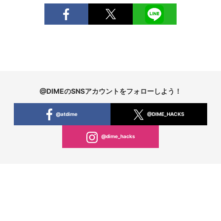
@DIMEのSNSアカウントをフォローしよう！
@atdime
@DIME_HACKS
@dime_hacks