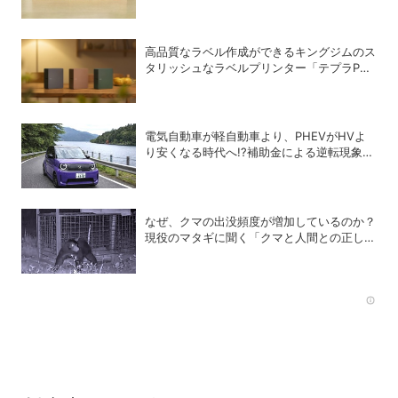
高品質なラベル作成ができるキングジムのス
タリッシュなラベルプリンター「テプラPRO
“MARK” SR-MK2」
電気自動車が軽自動車より、PHEVがHVよ
り安くなる時代へ!?補助金による逆転現象に
感じる違和感
なぜ、クマの出没頻度が増加しているのか？
現役のマタギに聞く「クマと人間との正しい
付き合い方」
Rec