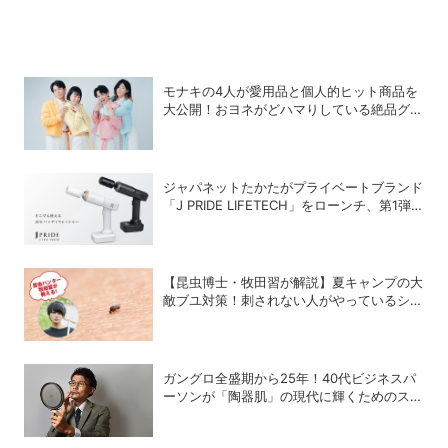
モナキの4人が愛用品と個人的ヒット商品を
大公開！おヨネがどハマりしている絶品グル
メって？
ジャパネットたかたがプライベートブランド
「J PRIDE LIFETECH」をローンチ、第1弾
は水道・電源不要の充電式高圧洗浄機
【昆虫博士・牧田習が解説】夏キャンプの大
敵ブユ対策！刺されない人がやっているシン
プル習慣
ガングロ全盛期から25年！40代ビジネスパ
ーソンが「陶器肌」の現代に輝くためのスキ
ンケア術