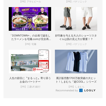
【PR】アサヒビール
【PR】パナソニック
「DOWNTOWN+」の企画で誕生し
好印象を与える大人のショーツスタ
たラーメンを宅麺.comが完全再
イルは肌の見え方が重要！？
現！
【PR】宅麺
【PR】パナソニック
人生の節目に〝まるっと〟寄り添う
累計販売数1700万枚突破の大ヒッ
お金のパートナー
ト！しまむら『超COOL』シリーズ
【PR】三菱UFJ銀行
【PR】しまむら
Recommended by