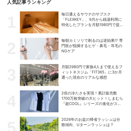
人気記事ランキング
毎日通えるサウナのサブスク
「FLEXKEY」、9月から銭湯利用に
特化したプランを月額1980円で提供
開始
毎朝カミソリで剃るのは逆効果!? 専
門医が指摘するヒゲ・鼻毛・耳毛の
NGケア
月額2980円で家族4人まで使えるフ
ィットネスジム「FIT365」に3か月
通った現在のリアルな感想
2倍の冷たさを実現！累計販売数
1700万枚突破の大ヒット！しまむら
『超COOL』シリーズの進化がスゴ
い！【PR】
2026年のお盆の帰省ラッシュは分
散傾向、Uターンラッシュは？