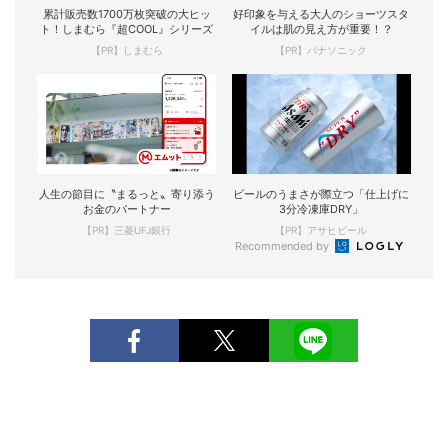
累計販売数1700万枚突破の大ヒッ
好印象を与える大人のショーツスタ
ト！しまむら『超COOL』シリーズ
イルは肌の見え方が重要！？
【PR】しまむら
【PR】パナソニック
人生の節目に〝まるっと〟寄り添う
ビールのうまさが際立つ「仕上げに
お金のパートナー
3分冷凍庫DRY」
【PR】三菱UFJ銀行
【PR】アサヒビール
Recommended by