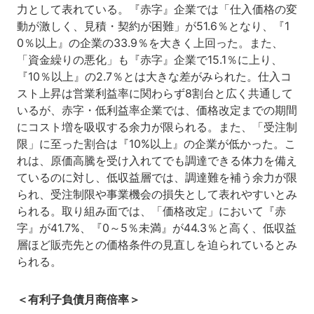
力として表れている。『赤字』企業では「仕入価格の変
動が激しく、見積・契約が困難」が51.6％となり、『1
0％以上』の企業の33.9％を大きく上回った。また、
「資金繰りの悪化」も『赤字』企業で15.1％に上り、
『10％以上』の2.7％とは大きな差がみられた。仕入コ
スト上昇は営業利益率に関わらず8割台と広く共通して
いるが、赤字・低利益率企業では、価格改定までの期間
にコスト増を吸収する余力が限られる。また、「受注制
限」に至った割合は『10%以上』の企業が低かった。こ
れは、原価高騰を受け入れてでも調達できる体力を備え
ているのに対し、低収益層では、調達難を補う余力が限
られ、受注制限や事業機会の損失として表れやすいとみ
られる。取り組み面では、「価格改定」において『赤
字』が41.7%、『0～5％未満』が44.3％と高く、低収益
層ほど販売先との価格条件の見直しを迫られているとみ
られる。
＜有利子負債月商倍率＞