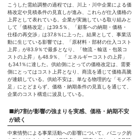
こうした需給調整の過程では、川上・川中企業による価
格改定や見積条件の見直しが進み、これらが仕入価格の
上昇として表れている。企業が実施している取り組みと
して「価格改定」は39.5％、「顧客への納期・価格・
仕様の再交渉」は37.8％に上った。結果として、事業活
動に生じている影響では、「原材料・部材の仕入コスト
上昇」が83.9％で最多となり、「物流・輸送・包装コ
ストの上昇」も48.9％、「エネルギーコストの上昇」
も34.1％に達した。供給側にとっての価格改定は、需要
側にとってはコスト上昇となり、商流を通じて価格高騰
が連鎖している。供給不安は、単なる物理的な「モノ不
足」にとどまらず、価格・納期条件の見直しを通じて、
企業のコスト構造に波及している。
■約7割が影響の強まりを実感、価格・納期不安
が続く
中東情勢による事業活動への影響について、パニック的