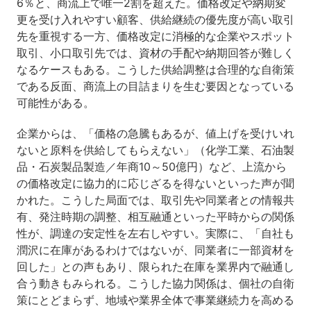
6％と、商流上で唯一2割を超えた。価格改定や納期変
更を受け入れやすい顧客、供給継続の優先度が高い取引
先を重視する一方、価格改定に消極的な企業やスポット
取引、小口取引先では、資材の手配や納期回答が難しく
なるケースもある。こうした供給調整は合理的な自衛策
である反面、商流上の目詰まりを生む要因となっている
可能性がある。
企業からは、「価格の急騰もあるが、値上げを受けいれ
ないと原料を供給してもらえない」（化学工業、石油製
品・石炭製品製造／年商10～50億円）など、上流から
の価格改定に協力的に応じざるを得ないといった声が聞
かれた。こうした局面では、取引先や同業者との情報共
有、発注時期の調整、相互融通といった平時からの関係
性が、調達の安定性を左右しやすい。実際に、「自社も
潤沢に在庫があるわけではないが、同業者に一部資材を
回した」との声もあり、限られた在庫を業界内で融通し
合う動きもみられる。こうした協力関係は、個社の自衛
策にとどまらず、地域や業界全体で事業継続力を高める