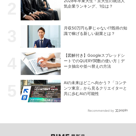
2028年卒東大生・京大生の就活人
気企業ランキング、1位は？
月収50万円も夢じゃない!?既得の知
識で稼げる新しい副業とは？
【図解付き】Googleスプレッドシ
ートでのQUERY関数の使い方｜デ
ータ抽出や並べ替えの方法
AIの未来はどこへ向かう？「コンテ
ンツ東京」から見るクリエイターと
共に歩むAIの可能性
Recommended by