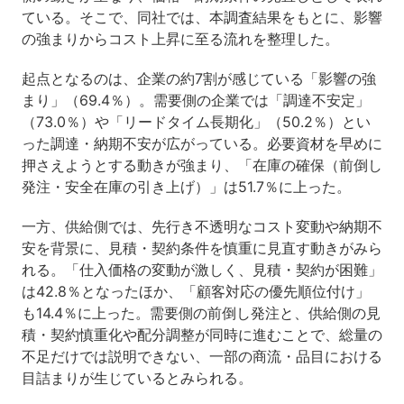
ている。そこで、同社では、本調査結果をもとに、影響
の強まりからコスト上昇に至る流れを整理した。
起点となるのは、企業の約7割が感じている「影響の強
まり」（69.4％）。需要側の企業では「調達不安定」
（73.0％）や「リードタイム長期化」（50.2％）とい
った調達・納期不安が広がっている。必要資材を早めに
押さえようとする動きが強まり、「在庫の確保（前倒し
発注・安全在庫の引き上げ）」は51.7％に上った。
一方、供給側では、先行き不透明なコスト変動や納期不
安を背景に、見積・契約条件を慎重に見直す動きがみら
れる。「仕入価格の変動が激しく、見積・契約が困難」
は42.8％となったほか、「顧客対応の優先順位付け」
も14.4％に上った。需要側の前倒し発注と、供給側の見
積・契約慎重化や配分調整が同時に進むことで、総量の
不足だけでは説明できない、一部の商流・品目における
目詰まりが生じているとみられる。