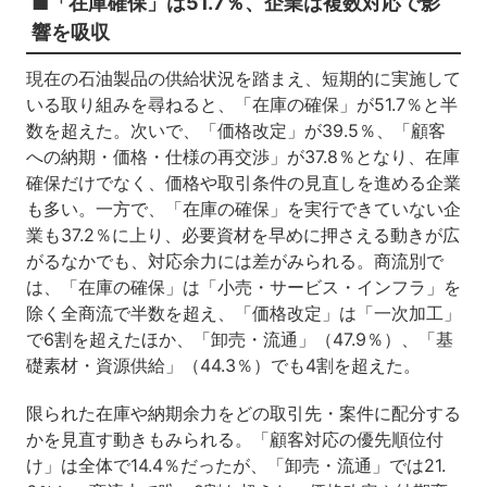
■「在庫確保」は51.7％、企業は複数対応で影
響を吸収
現在の石油製品の供給状況を踏まえ、短期的に実施して
いる取り組みを尋ねると、「在庫の確保」が51.7％と半
数を超えた。次いで、「価格改定」が39.5％、「顧客
への納期・価格・仕様の再交渉」が37.8％となり、在庫
確保だけでなく、価格や取引条件の見直しを進める企業
も多い。一方で、「在庫の確保」を実行できていない企
業も37.2％に上り、必要資材を早めに押さえる動きが広
がるなかでも、対応余力には差がみられる。商流別で
は、「在庫の確保」は「小売・サービス・インフラ」を
除く全商流で半数を超え、「価格改定」は「一次加工」
で6割を超えたほか、「卸売・流通」（47.9％）、「基
礎素材・資源供給」（44.3％）でも4割を超えた。
限られた在庫や納期余力をどの取引先・案件に配分する
かを見直す動きもみられる。「顧客対応の優先順位付
け」は全体で14.4％だったが、「卸売・流通」では21.