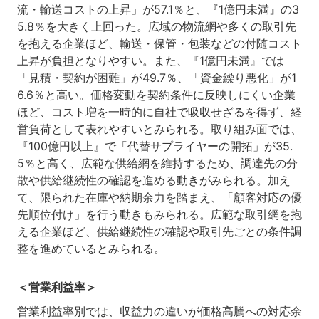
流・輸送コストの上昇」が57.1％と、『1億円未満』の3
5.8％を大きく上回った。広域の物流網や多くの取引先
を抱える企業ほど、輸送・保管・包装などの付随コスト
上昇が負担となりやすい。また、『1億円未満』では
「見積・契約が困難」が49.7％、「資金繰り悪化」が1
6.6％と高い。価格変動を契約条件に反映しにくい企業
ほど、コスト増を一時的に自社で吸収せざるを得ず、経
営負荷として表れやすいとみられる。取り組み面では、
『100億円以上』で「代替サプライヤーの開拓」が35.
5％と高く、広範な供給網を維持するため、調達先の分
散や供給継続性の確認を進める動きがみられる。加え
て、限られた在庫や納期余力を踏まえ、「顧客対応の優
先順位付け」を行う動きもみられる。広範な取引網を抱
える企業ほど、供給継続性の確認や取引先ごとの条件調
整を進めているとみられる。
＜営業利益率＞
営業利益率別では、収益力の違いが価格高騰への対応余