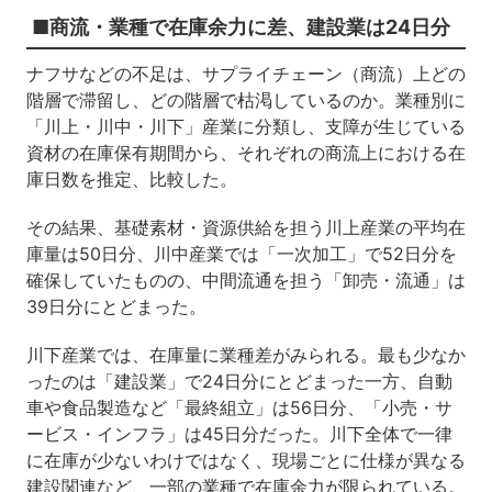
■商流・業種で在庫余力に差、建設業は24日分
ナフサなどの不足は、サプライチェーン（商流）上どの
階層で滞留し、どの階層で枯渇しているのか。業種別に
「川上・川中・川下」産業に分類し、支障が生じている
資材の在庫保有期間から、それぞれの商流上における在
庫日数を推定、比較した。
その結果、基礎素材・資源供給を担う川上産業の平均在
庫量は50日分、川中産業では「一次加工」で52日分を
確保していたものの、中間流通を担う「卸売・流通」は
39日分にとどまった。
川下産業では、在庫量に業種差がみられる。最も少なか
ったのは「建設業」で24日分にとどまった一方、自動
車や食品製造など「最終組立」は56日分、「小売・サ
ービス・インフラ」は45日分だった。川下全体で一律
に在庫が少ないわけではなく、現場ごとに仕様が異なる
建設関連など、一部の業種で在庫余力が限られている。