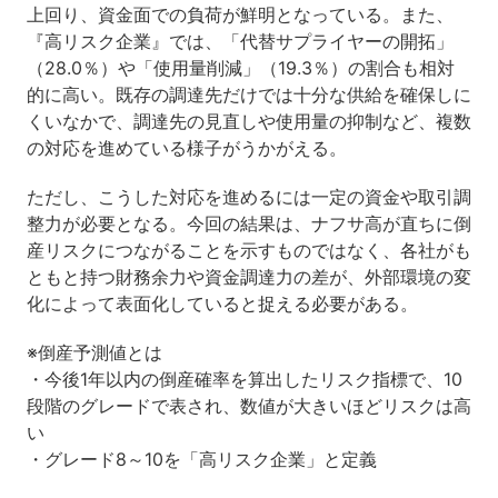
上回り、資金面での負荷が鮮明となっている。また、
『高リスク企業』では、「代替サプライヤーの開拓」
（28.0％）や「使用量削減」（19.3％）の割合も相対
的に高い。既存の調達先だけでは十分な供給を確保しに
くいなかで、調達先の見直しや使用量の抑制など、複数
の対応を進めている様子がうかがえる。
ただし、こうした対応を進めるには一定の資金や取引調
整力が必要となる。今回の結果は、ナフサ高が直ちに倒
産リスクにつながることを示すものではなく、各社がも
ともと持つ財務余力や資金調達力の差が、外部環境の変
化によって表面化していると捉える必要がある。
※倒産予測値とは
・今後1年以内の倒産確率を算出したリスク指標で、10
段階のグレードで表され、数値が大きいほどリスクは高
い
・グレード8～10を「高リスク企業」と定義