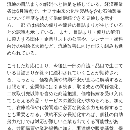
流通の目詰まりの解消へと軸足を移している。経済産業
省は6月時点で、ナフサ由来の化学製品を含む石油製品
について年度を越えて供給継続できる見通しを示す一
方、一部では供給の偏りや流通の目詰まりが生じている
との認識も示している。 また、目詰まり・偏りの解消
に協力する団体・企業リストの公表や、シンナー・塗料
向けの供給拡大策など、流通改善に向けた取り組みも進
められている。
こうした対応により、今後は一部の商流・品目で生じて
いる目詰まりが徐々に緩和されていくことが期待され
る。もっとも、価格高騰や納期不安が直ちに解消すると
は限らず、企業側には引き続き、取引先との関係強化、
二次取引先以降を含めた商流把握、価格転嫁を受け入れ
てもらえる商品・サービスの差別化が求められる。加え
て、在庫確保や代替調達に必要な資金余力を確保するこ
とも重要となる。供給不安が長期化すれば、個社の自助
努力だけでは対応が難しい企業も出てくる可能性があ
る。共同購買や業務提携に加え、調達網や販売基盤、保