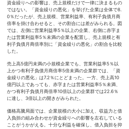
資金繰りへの影響は、売上規模だけで一律に決まるもの
ではない。「資金繰りの悪化」を挙げた企業は全体で8.
0％だったが、売上規模、営業利益率、有利子負債月商
倍率を掛け合わせると、その割合には差がみられる。図
では、左側に営業利益率5％以上の企業、右側に赤字ま
たは営業利益率5％未満の企業を配置し、売上規模と有
利子負債月商倍率別に「資金繰りの悪化」の割合を比較
した。
売上高5億円未満の小規模企業でも、営業利益率5％以
上かつ有利子負債月商倍率5倍未満の企業群では、「資
金繰りの悪化」は7.2％にとどまった。一方、売上高10
億円以上であっても、赤字または営業利益率5％未満、
かつ有利子負債月商倍率10倍以上の企業群では22.6％
に達し、3倍以上の開きがみられた。
価格高騰局面では、企業規模の大小に加え、収益力と借
入負担の組み合わせが資金繰りへの影響を左右している
ことがうかがえる。十分な利益を確保し、借入負担を抑