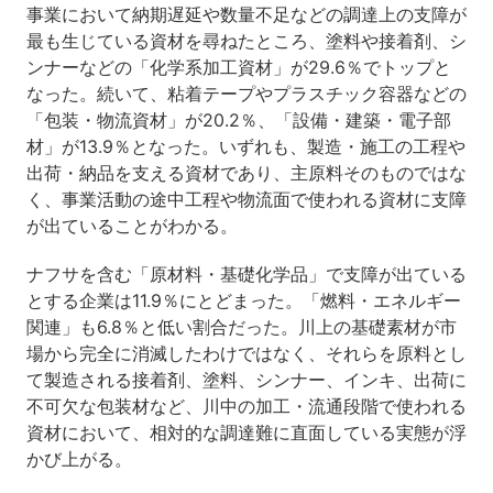
事業において納期遅延や数量不足などの調達上の支障が
最も生じている資材を尋ねたところ、塗料や接着剤、シ
ンナーなどの「化学系加工資材」が29.6％でトップと
なった。続いて、粘着テープやプラスチック容器などの
「包装・物流資材」が20.2％、「設備・建築・電子部
材」が13.9％となった。いずれも、製造・施工の工程や
出荷・納品を支える資材であり、主原料そのものではな
く、事業活動の途中工程や物流面で使われる資材に支障
が出ていることがわかる。
ナフサを含む「原材料・基礎化学品」で支障が出ている
とする企業は11.9％にとどまった。「燃料・エネルギー
関連」も6.8％と低い割合だった。川上の基礎素材が市
場から完全に消滅したわけではなく、それらを原料とし
て製造される接着剤、塗料、シンナー、インキ、出荷に
不可欠な包装材など、川中の加工・流通段階で使われる
資材において、相対的な調達難に直面している実態が浮
かび上がる。