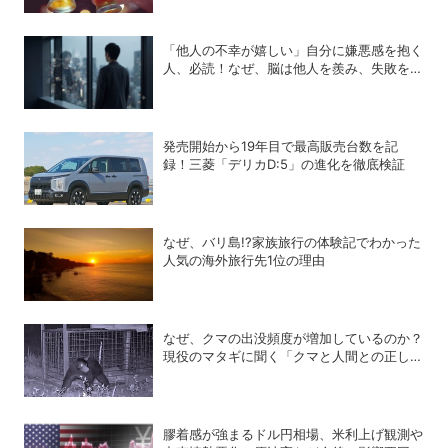
「他人の不幸が嬉しい」自分に嫌悪感を抱く
人、必読！なぜ、脳は他人を羨み、失敗を喜
ぶのか？
発売開始から19年目で最高販売台数を記
録！三菱「デリカD:5」の進化を徹底検証
なぜ、バリ島!?家族旅行の体験記でわかった
人気の海外旅行先1位の理由
なぜ、クマの出没頻度が増加しているのか？
現役のマタギに聞く「クマと人間との正しい
付き合い方」
膠着感が強まるドル円相場、米利上げ観測や