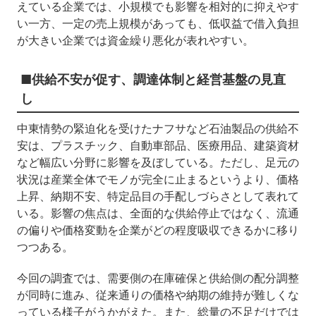
えている企業では、小規模でも影響を相対的に抑えやす
い一方、一定の売上規模があっても、低収益で借入負担
が大きい企業では資金繰り悪化が表れやすい。
■供給不安が促す、調達体制と経営基盤の見直
し
中東情勢の緊迫化を受けたナフサなど石油製品の供給不
安は、プラスチック、自動車部品、医療用品、建築資材
など幅広い分野に影響を及ぼしている。ただし、足元の
状況は産業全体でモノが完全に止まるというより、価格
上昇、納期不安、特定品目の手配しづらさとして表れて
いる。影響の焦点は、全面的な供給停止ではなく、流通
の偏りや価格変動を企業がどの程度吸収できるかに移り
つつある。
今回の調査では、需要側の在庫確保と供給側の配分調整
が同時に進み、従来通りの価格や納期の維持が難しくな
っている様子がうかがえた。また、総量の不足だけでは