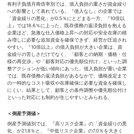
有利子負債月商倍率別では、借入負担の重さが資金繰り
への影響として表れている。『借入なし』の企業では
「資金繰りの悪化」が0.5％にとどまる一方、『10倍以
上』では18.6％に上った。既存債務の返済負担を抱える
企業ほど、急激な仕入価格上昇への対応や安全在庫の積
み増しに必要な追加資金を確保できず、経営が圧迫され
やすい。『10倍以上』の借入負担が大きい企業は、資
金繰りの苦しさだけでなく、「顧客との納期・価格・仕
様の再交渉」や「顧客対応の優先順位付け」といった調
整アクションが低い傾向にあった。借入負担が重い企業
では、既存債務の返済負担があるなかで、価格改定まで
の一時的なコスト吸収や在庫確保に必要な資金を確保し
にくい。結果として、顧客との条件調整や優先順位付け
といった対応にも制約が生じやすいとみられる。
＜倒産予測値＞
倒産予測値別では、『高リスク企業』の「資金繰りの悪
化」が21.8％と、『中低リスク企業』の7.0％を大きく