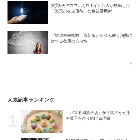
実質0円のスマホも!?ポイ活芸人が感動した
「楽天の株主優待」の爆益活用術
「欲望未来指数」最新版から読み解く消費に
対する欲望の方向性
Rec
人気記事ランキング
「バズる和菓子店」が手間のかかる
お菓子を作り続ける理由