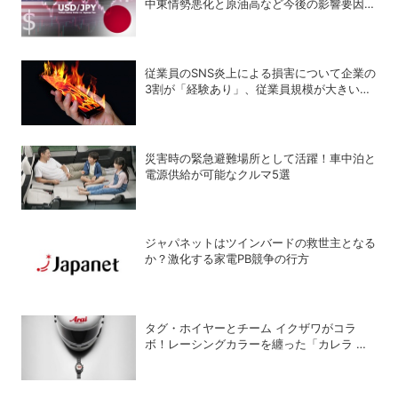
中東情勢悪化と原油高など今後の影響要因
は？
従業員のSNS炎上による損害について企業の
3割が「経験あり」、従業員規模が大きいほ
ど経験割合が高い傾向
災害時の緊急避難場所として活躍！車中泊と
電源供給が可能なクルマ5選
ジャパネットはツインバードの救世主となる
か？激化する家電PB競争の行方
タグ・ホイヤーとチーム イクザワがコラ
ボ！レーシングカラーを纏った「カレラ ク
ロノグラフ」の限定モデルが登場