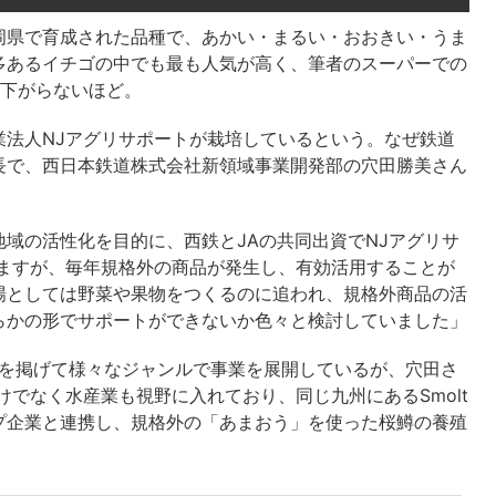
岡県で育成された品種で、あかい・まるい・おおきい・うま
多あるイチゴの中でも最も人気が高く、筆者のスーパーでの
が下がらないほど。
業法人NJアグリサポートが栽培しているという。なぜ鉄道
長で、西日本鉄道株式会社新領域事業開発部の穴田勝美さん
域の活性化を目的に、西鉄とJAの共同出資でNJアグリサ
いますが、毎年規格外の商品が発生し、有効活用することが
場としては野菜や果物をつくるのに追われ、規格外商品の活
らかの形でサポートができないか色々と検討していました」
針を掲げて様々なジャンルで事業を展開しているが、穴田さ
けでなく水産業も視野に入れており、同じ九州にあるSmolt
プ企業と連携し、規格外の「あまおう」を使った桜鱒の養殖