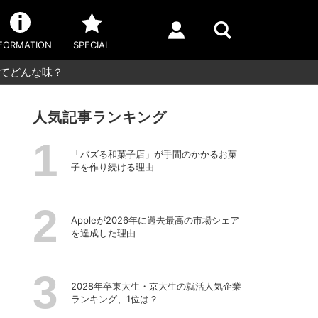
FORMATION
SPECIAL
ってどんな味？
人気記事ランキング
「バズる和菓子店」が手間のかかるお菓
子を作り続ける理由
Appleが2026年に過去最⾼の市場シェア
を達成した理由
2028年卒東大生・京大生の就活人気企業
ランキング、1位は？