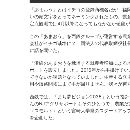
「あまおう」とはイチゴの登録商標名だが、福
いの頭文字をとってネーミングされたもの。数
定点観測では4月以降になってもなかなか値段
この「あまおう」を西鉄グループが運営する農
会社がイチゴ栽培に？ 同法人の代表取締役社
に話を聞いた。
「沿線のあまおうを栽培する就農者増加による地
ポートを設立しました。2015年から手掛けて
できないか課題となっていました。生産する立
用や販路開拓にまで手が回りません。我々が何
西鉄では、「まち夢ビジョン2035」という指
んのNJアグリサポートもそのひとつで、農業だ
（スモルト）という宮崎大学発のスタートアッ
を企画した。