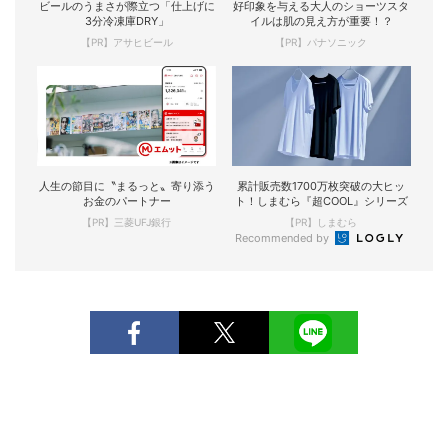
ビールのうまさが際立つ「仕上げに
好印象を与える大人のショーツスタ
3分冷凍庫DRY」
イルは肌の見え方が重要！？
【PR】アサヒビール
【PR】パナソニック
人生の節目に〝まるっと〟寄り添う
累計販売数1700万枚突破の大ヒッ
お金のパートナー
ト！しまむら『超COOL』シリーズ
【PR】三菱UFJ銀行
【PR】しまむら
Recommended by