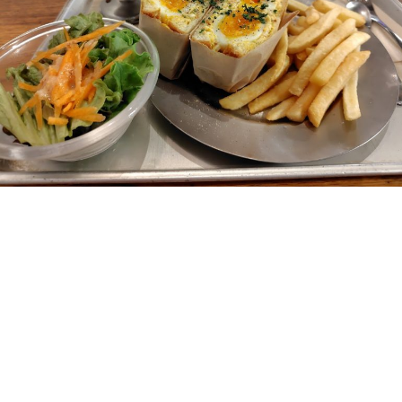
Loaded
:
17.52%
/
Unmute