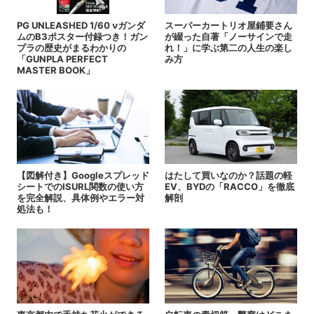
PG UNLEASHED 1/60 νガンダ
スーパーカートリオ屋鋪要さん
ムのB3ポスター付録つき！ガン
が綴った自著「ノーサインで走
プラの歴史がまるわかりの
れ！」に学ぶ第二の人生の楽し
「GUNPLA PERFECT
み方
MASTER BOOK」
【図解付き】Googleスプレッド
はたして買いなのか？話題の軽
シートでのISURL関数の使い方
EV、BYDの「RACCO」を徹底
を完全解説、具体例やエラー対
解剖
処法も！