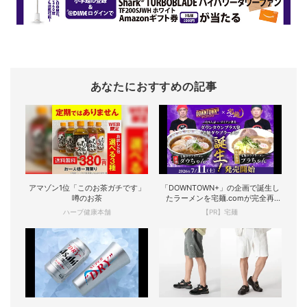
あなたにおすすめの記事
アマゾン1位「このお茶ガチです」
「DOWNTOWN+」の企画で誕生し
噂のお茶
たラーメンを宅麺.comが完全再
現！
ハーブ健康本舗
【PR】宅麺