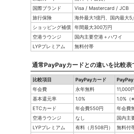
国際ブランド
Visa / Mastercard / JCB
旅行保険
海外最大1億円、国内最大5,
ショッピング補償
年間最大300万円
空港ラウンジ
国内主要空港＋ハワイ
LYPプレミアム
無料付帯
通常PayPayカードとの違いを比較表
比較項目
PayPayカード
PayP
年会費
永年無料
11,000
基本還元率
1.0%
1.0%（
ETCカード
年会費550円
年会費
空港ラウンジ
なし
国内主
LYPプレミアム
有料（月508円）
無料付