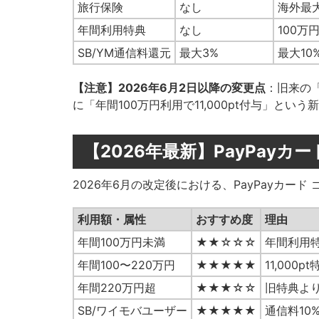
旅行保険
なし
海外最
年間利用特典
なし
100万円
SB/YM通信料還元
最大3%
最大10
【注意】2026年6月2日以降の変更点
：旧来の
に「年間100万円利用で11,000pt付与」とい
【2026年最新】PayPayカ
2026年6月の改定後における、PayPayカー
利用額・属性
おすすめ度
理由
年間100万円未満
★★☆☆☆
年間利用
年間100〜220万円
★★★★★
11,000
年間220万円超
★★★☆☆
旧特典よ
SB/ワイモバユーザー
★★★★★
通信料1