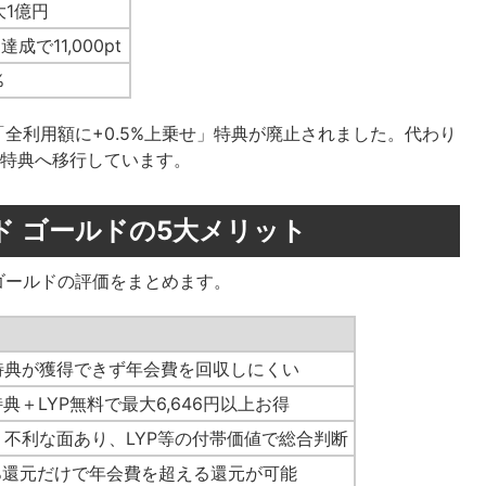
大1億円
達成で11,000pt
%
「全利用額に+0.5%上乗せ」特典が廃止されました。代わり
う新特典へ移行しています。
ード ゴールドの5大メリット
ド ゴールドの評価をまとめます。
特典が獲得できず年会費を回収しにくい
pt特典＋LYP無料で最大6,646円以上お得
り不利な面あり、LYP等の付帯価値で総合判断
0%還元だけで年会費を超える還元が可能