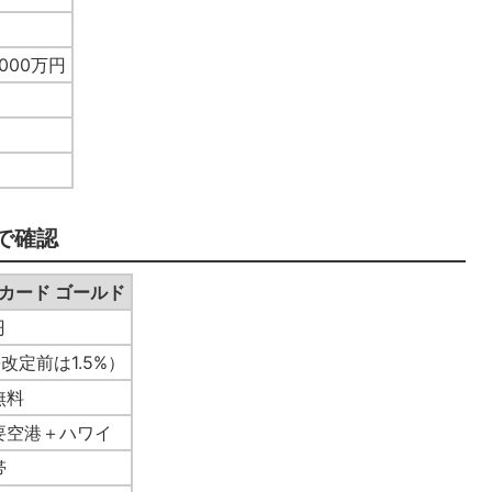
000万円
で確認
ayカード ゴールド
円
※改定前は1.5%）
無料
要空港＋ハワイ
帯