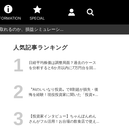
FORMATION
SPECIAL
が取れるのか、損益シミュレーシ…
人気記事ランキング
日経平均株価は調整局面？過去のケース
を分析すると6か月以内に7万円台を回復
する予測も
〝AIのいいなり投資〟で8割超が損失・後
悔を経験！現役投資家に聞いた「投資×生
成AI」の正解と不正解
【投資家インタビュー】ちゃんぽんめん
さんがフル活用！お台場の飲食店で使え
る株主優待銘柄まとめ