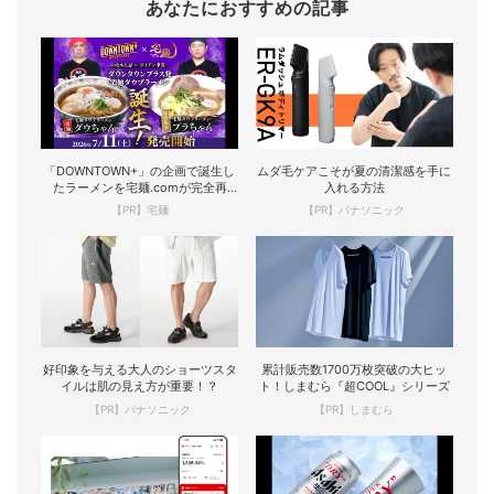
あなたにおすすめの記事
「DOWNTOWN+」の企画で誕生し
ムダ毛ケアこそが夏の清潔感を手に
たラーメンを宅麺.comが完全再
入れる方法
現！
【PR】宅麺
【PR】パナソニック
好印象を与える大人のショーツスタ
累計販売数1700万枚突破の大ヒッ
イルは肌の見え方が重要！？
ト！しまむら『超COOL』シリーズ
【PR】パナソニック
【PR】しまむら