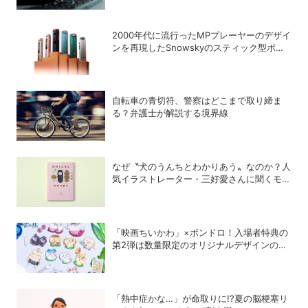
2000年代に流行ったMPプレーヤーのデザイ
ンを再現したSnowskyのスティック型ポー
タブルオーディオプレーヤー「ECHO
NANO」
自転車の青切符、警察はどこまで取り締ま
る？弁護士が解説する境界線
なぜ〝犬のうんちとわかりあう〟なのか？人
気イラストレーター・三好愛さんに聞くモヤ
モヤした感情との向き合い方
「映画ちいかわ」×ボンドロ！入場者特典の
第2弾は数量限定のオリジナルデザインのボ
ンドロに
「熱中症かな…」が命取りに!?夏の脳梗塞リ