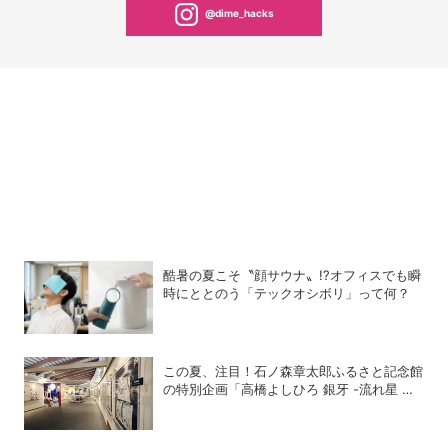
@dime_hacks
酷暑の夏こそ〝顔サウナ〟!?オフィスでも瞬
時にととのう「テックオシボリ」って何？
この夏、注目！石ノ森章太郎ふるさと記念館
の特別企画「高橋よしひろ 銀牙 -流れ星 銀-
の世界」展