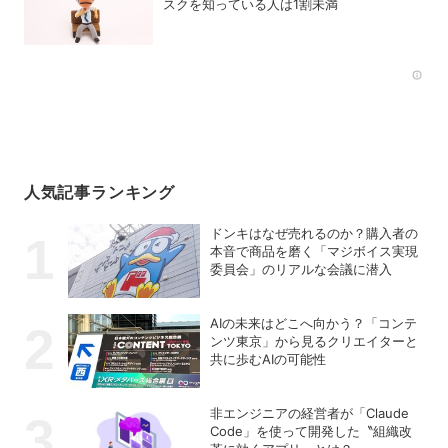
スクを知っている人は1割未満
Rec
人気記事ランキング
ドンキはなぜ売れるのか？購入者の
本音で商品を磨く「マジボイス実現
委員会」のリアルな会議に潜入
AIの未来はどこへ向かう？「コンテ
ンツ東京」から見るクリエイターと
共に歩むAIの可能性
非エンジニアの経営者が「Claude
Code」を使って開発した〝組織改