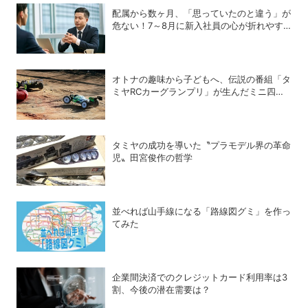
配属から数ヶ月、「思っていたのと違う」が
危ない！7～8月に新入社員の心が折れやす
い理由
オトナの趣味から子どもへ、伝説の番組「タ
ミヤRCカーグランプリ」が生んだミニ四駆
ブーム
タミヤの成功を導いた〝プラモデル界の革命
児〟田宮俊作の哲学
並べれば山手線になる「路線図グミ」を作っ
てみた
企業間決済でのクレジットカード利用率は3
割、今後の潜在需要は？