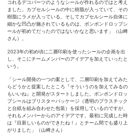
コれるデコパーツのようなシールが作れるのではと考え
ました。カプセルシールの中に樹脂が入っていて、その
樹脂にラメが入っている。そしてカプセルシール自体に
細かな凹凸が施されているものは、ボンボンドロップシ
ールが初めてだったのではないかなと思います」（山﨑
さん）。
2023年の初め頃に二層印刷を使ったシールの企画を出
し、そこにチームメンバーのアイデアを加えていったと
いう。
「シール開発の一つの案として、二層印刷を加えてみた
らどうかと提案したところ『そういうのを加えてみるの
もいいね』と開発がスタートしました。ボンボンドロッ
プシールはブリスターパッケージ（透明のプラスチック
と台紙を組み合わせた包装）を採用しているのですが、
それもメンバーからのアイデアです。最初に完成した時
は『目新しいものができたね！』とチーム間でも盛り上
がりました」（山﨑さん）