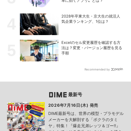
革に効くアプリ〟とは？
2028年卒東大生・京大生の就活人
気企業ランキング、1位は？
Excelのセル変更履歴を確認する方
法は？変更・バージョン履歴を見る
手順
Recommended by
最新号
2026年7月16日(木) 発売
DIME最新号は、世界の模型・プラモデル
メーカーを大解剖する「ボクラのタミ
ヤ」特集！『爆走兄弟レッツ＆ゴー!!』