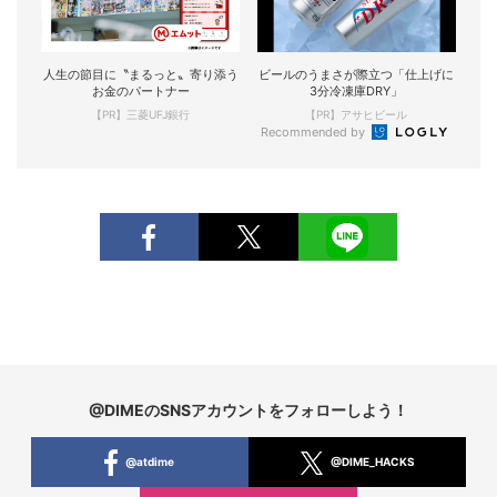
人生の節目に〝まるっと〟寄り添う
ビールのうまさが際立つ「仕上げに
お金のパートナー
3分冷凍庫DRY」
【PR】三菱UFJ銀行
【PR】アサヒビール
Recommended by
@DIMEのSNSアカウントをフォローしよう！
@atdime
@DIME_HACKS