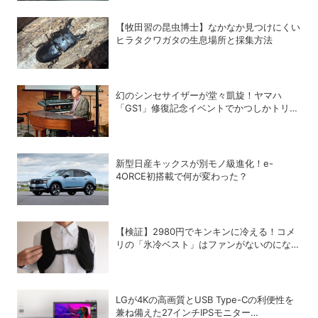
【牧田習の昆虫博士】なかなか見つけにくい
ヒラタクワガタの生息場所と採集方法
幻のシンセサイザーが堂々凱旋！ヤマハ
「GS1」修復記念イベントでかつしかトリオ
の向谷実さんが胸熱トーク
新型日産キックスが別モノ級進化！e-
4ORCE初搭載で何が変わった？
【検証】2980円でキンキンに冷える！コメ
リの「氷冷ベスト」はファンがないのになぜ
涼しくなるのか？
LGが4Kの高画質とUSB Type-Cの利便性を
兼ね備えた27インチIPSモニター