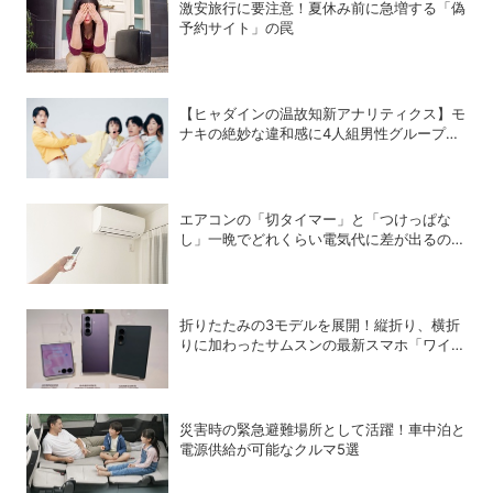
激安旅行に要注意！夏休み前に急増する「偽
予約サイト」の罠
【ヒャダインの温故知新アナリティクス】モ
ナキの絶妙な違和感に4人組男性グループの
歴史を振り返る
エアコンの「切タイマー」と「つけっぱな
し」一晩でどれくらい電気代に差が出るの
か？
折りたたみの3モデルを展開！縦折り、横折
りに加わったサムスンの最新スマホ「ワイド
モデル」の特徴
災害時の緊急避難場所として活躍！車中泊と
電源供給が可能なクルマ5選