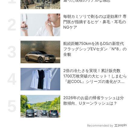
通った現在のリアルな感想
毎朝カミソリで剃るのは逆効果!? 専
門医が指摘するヒゲ・鼻毛・耳毛の
NGケア
航続距離750kmを誇るDSの新世代
フラッグシップEVセダン「N°8」の
全貌
2倍の冷たさを実現！累計販売数
1700万枚突破の大ヒット！しまむら
『超COOL』シリーズの進化がスゴ
い！【PR】
2026年のお盆の帰省ラッシュは分
散傾向、Uターンラッシュは？
Recommended by