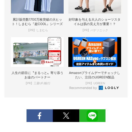
累計販売数1700万枚突破の大ヒッ
好印象を与える大人のショーツスタ
ト！しまむら『超COOL』シリーズ
イルは肌の見え方が重要！？
【PR】しまむら
【PR】パナソニック
人生の節目に〝まるっと〟寄り添う
Amazonプライムデーでチェックし
お金のパートナー
たい、注目のUGREEN製品
【PR】三菱UFJ銀行
【PR】UGREEN
Recommended by