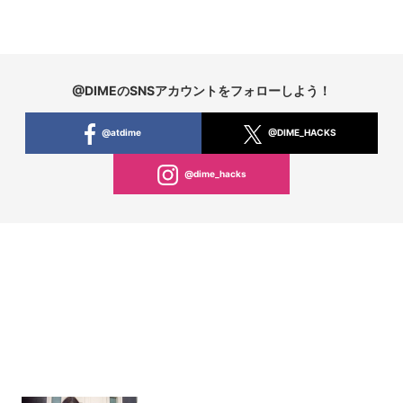
@DIMEのSNSアカウントをフォローしよう！
@atdime
@DIME_HACKS
@dime_hacks