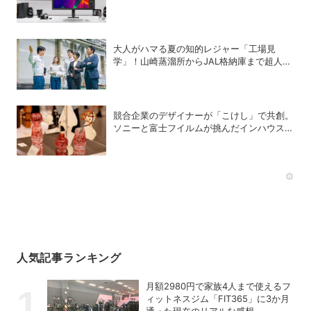
「27U730B-BAJP」を発売
大人がハマる夏の知的レジャー「工場見
学」！山崎蒸溜所からJAL格納庫まで超人気
施設の〝予約の取り方〟ガイド
競合企業のデザイナーが「こけし」で共創。
ソニーと富士フイルムが挑んだインハウスデ
ザインの可能性
Rec
人気記事ランキング
月額2980円で家族4人まで使えるフ
ィットネスジム「FIT365」に3か月