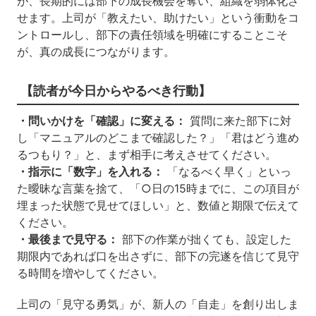
が、長期的には部下の成長機会を奪い、組織を弱体化さ
せます。上司が「教えたい、助けたい」という衝動をコ
ントロールし、部下の責任領域を明確にすることこそ
が、真の成長につながります。
【読者が今日からやるべき行動】
・問いかけを「確認」に変える：
質問に来た部下に対
し「マニュアルのどこまで確認した？」「君はどう進め
るつもり？」と、まず相手に考えさせてください。
・指示に「数字」を入れる：
「なるべく早く」といっ
た曖昧な言葉を捨て、「○日の15時までに、この項目が
埋まった状態で見せてほしい」と、数値と期限で伝えて
ください。
・最後まで見守る：
部下の作業が拙くても、設定した
期限内であれば口を出さずに、部下の完遂を信じて見守
る時間を増やしてください。
上司の「見守る勇気」が、新人の「自走」を創り出しま