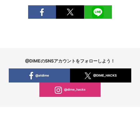
@DIMEのSNSアカウントをフォローしよう！
@atdime
@DIME_HACKS
@dime_hacks