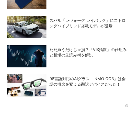
スバル「レヴォーグ レイバック」にストロ
ングハイブリッド搭載モデルが登場
ただ買うだけじゃ損？「VIX指数」の仕組み
と相場の先読み術を解説
98言語対応のAIグラス「INMO GO3」は会
話の概念を変える翻訳デバイスだった！
Rec