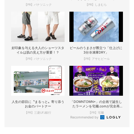
【PR】パナソニック
【PR】しまむら
好印象を与える大人のショーツスタ
ビールのうまさが際立つ「仕上げに
イルは肌の見え方が重要！？
3分冷凍庫DRY」
【PR】パナソニック
【PR】アサヒビール
人生の節目に〝まるっと〟寄り添う
「DOWNTOWN+」の企画で誕生し
お金のパートナー
たラーメンを宅麺.comが完全再
現！
【PR】三菱UFJ銀行
【PR】宅麺
Recommended by