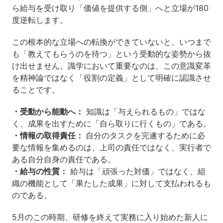
ら給与を受け取り「価値を提供する側」へと立場が180
度逆転します。
この根本的な立場への転換ができていないと、いつまで
も「教えてもらうのを待つ」という受動的な姿勢から抜
け出せません。識学において重要なのは、この意識変革
を精神論ではなく「役割の定義」として明確に認識させ
ることです。
・受動から能動へ：
知識は「与えられるもの」ではな
く、成果を出すために「自ら取りに行くもの」である。
・情報の取得責任：
自分のタスクを完遂するために必
要な情報を集めるのは、上司の責任ではなく、実行者で
ある自分自身の責任である。
・給与の性質：
給与は「頑張った対価」ではなく、組
織の機能として「果たした成果」に対して支払われるも
のである。
5月のこの時期、研修を終えて実務に入り始めた新人に