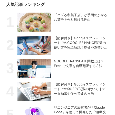
人気記事ランキング
「バズる和菓子店」が手間のかかる
お菓子を作り続ける理由
【図解付き】Googleスプレッドシ
ートでのGOOGLEFINANCE関数の
使い方を完全解説！株価や為替レー
トを自動取得する方法
GOOGLETRANSLATE関数とは？
Excelで文章を自動翻訳する方法
【図解付き】Googleスプレッドシ
ートでのQUERY関数の使い方｜デ
ータ抽出や並べ替えの方法
非エンジニアの経営者が「Claude
Code」を使って開発した〝組織改