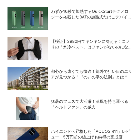
わずか10秒で加熱するQuickStartテクノロ
ジーを搭載したBATの加熱式たばこデバイス
「glo Hyper pro+」
【検証】2980円でキンキンに冷える！コメ
リの「氷冷ベスト」はファンがないのになぜ
涼しくなるのか？
都心から遠くても快適！郊外で狙い目のエリ
アが見つかる「『の』の字の法則」とは？
猛暑のフェスで大活躍！涼風を持ち運べる
「ベルトファン」の威力
ハイエンドへ昇格した「AQUOS R11」レビ
ュー！5万円超の値上げも納得の完成度