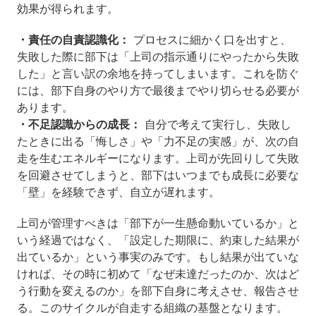
効果が得られます。
・責任の自責認識化：
プロセスに細かく口を出すと、
失敗した際に部下は「上司の指示通りにやったから失敗
した」と言い訳の余地を持ってしまいます。これを防ぐ
には、部下自身のやり方で最後までやり切らせる必要が
あります。
・不足認識からの成長：
自分で考えて実行し、失敗し
たときに出る「悔しさ」や「力不足の実感」が、次の自
走を生むエネルギーになります。上司が先回りして失敗
を回避させてしまうと、部下はいつまでも成長に必要な
「壁」を経験できず、自立が遅れます。
上司が管理すべきは「部下が一生懸命動いているか」と
いう経過ではなく、「設定した期限に、約束した結果が
出ているか」という事実のみです。もし結果が出ていな
ければ、その時に初めて「なぜ未達だったのか、次はど
う行動を変えるのか」を部下自身に考えさせ、報告させ
る。このサイクルが自走する組織の基盤となります。