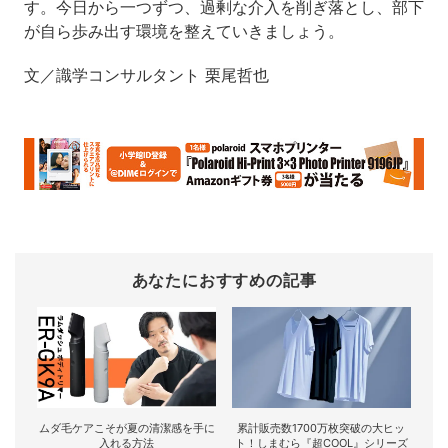
す。今日から一つずつ、過剰な介入を削ぎ落とし、部下
が自ら歩み出す環境を整えていきましょう。
文／識学コンサルタント 栗尾哲也
あなたにおすすめの記事
ムダ毛ケアこそが夏の清潔感を手に
累計販売数1700万枚突破の大ヒッ
入れる方法
ト！しまむら『超COOL』シリーズ