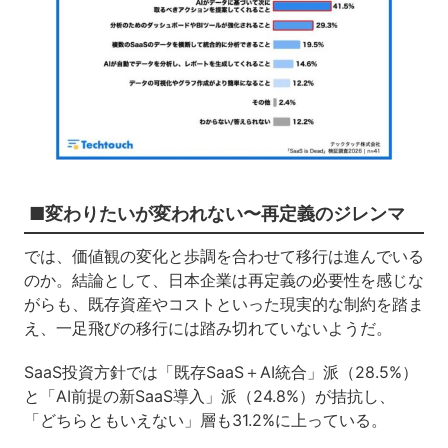
■変わりたいが変われない〜再定義のジレンマ
では、価値観の変化と歩調を合わせて移行は進んでいる
のか。結論として、日本企業は再定義の必要性を感じな
がらも、既存資産やコストといった現実的な制約を踏ま
え、一足飛びの移行には踏み切れていないようだ。
SaaS投資方針では「既存SaaS＋AI統合」派（28.5%）
と「AI前提の新SaaS導入」派（24.8%）が拮抗し、
「どちらともいえない」層も31.2%に上っている。