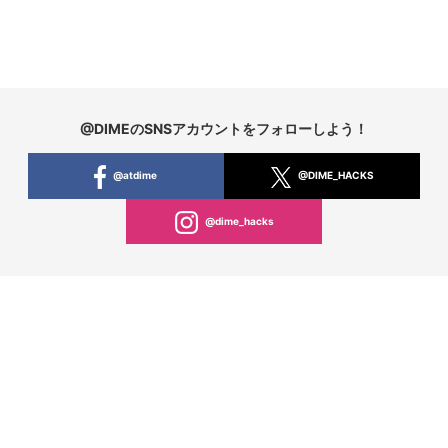
@DIMEのSNSアカウントをフォローしよう！
@atdime
@DIME_HACKS
@dime_hacks