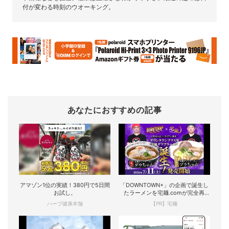
付が変わる時刻のウオーキング。
あなたにおすすめの記事
アマゾン1位の実績！380円で5日間
「DOWNTOWN+」の企画で誕生し
お試し。
たラーメンを宅麺.comが完全再
現！
ハーブ健康本舗
【PR】宅麺