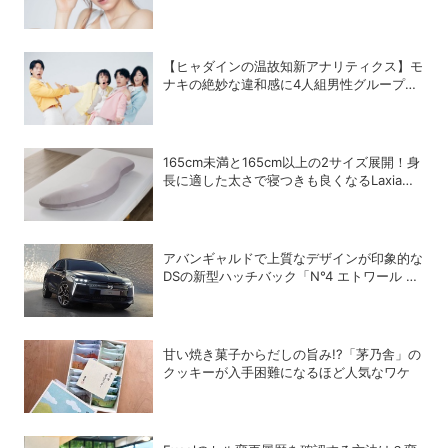
【ヒャダインの温故知新アナリティクス】モ
ナキの絶妙な違和感に4人組男性グループの
歴史を振り返る
165cm未満と165cm以上の2サイズ展開！身
長に適した太さで寝つきも良くなるLaxiaの
抱きまくら「NEMUHUG」
アバンギャルドで上質なデザインが印象的な
DSの新型ハッチバック「N°4 エトワール ハ
イブリッド」
甘い焼き菓子からだしの旨み!?「茅乃舎」の
クッキーが入手困難になるほど人気なワケ