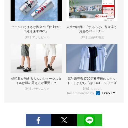
ビールのうまさが際立つ「仕上げに
人生の節目に〝まるっと〟寄り添う
3分冷凍庫DRY」
お金のパートナー
【PR】アサヒビール
【PR】三菱UFJ銀行
好印象を与える大人のショーツスタ
累計販売数1700万枚突破の大ヒッ
イルは肌の見え方が重要！？
ト！しまむら『超COOL』シリーズ
【PR】パナソニック
【PR】しまむら
Recommended by