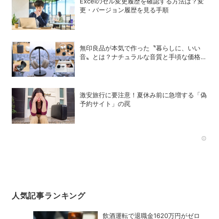
Excelのセル変更履歴を確認する方法は？変
更・バージョン履歴を見る手順
無印良品が本気で作った〝暮らしに、いい
音〟とは？ナチュラルな音質と手頃な価格を
追求したオーディオデバイス5選
激安旅行に要注意！夏休み前に急増する「偽
予約サイト」の罠
Rec
人気記事ランキング
飲酒運転で退職金1620万円がゼロ