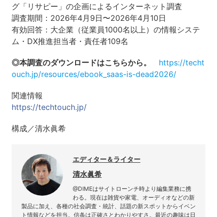
グ「リサピー」の企画によるインターネット調査
調査期間：2026年4月9日〜2026年4月10日
有効回答：大企業（従業員1000名以上）の情報システ
ム・DX推進担当者・責任者109名
◎本調査のダウンロードはこちらから。
https://techt
ouch.jp/resources/ebook_saas-is-dead2026/
関連情報
https://techtouch.jp/
構成／清水眞希
エディター＆ライター
清水眞希
@DIMEはサイトローンチ時より編集業務に携
わる。現在は雑貨や家電、オーディオなどの新
製品に加え、各種の社会調査・統計、話題の新スポットからイベン
ト情報などを担当。信条は正確さとわかりやすさ。最近の趣味は日