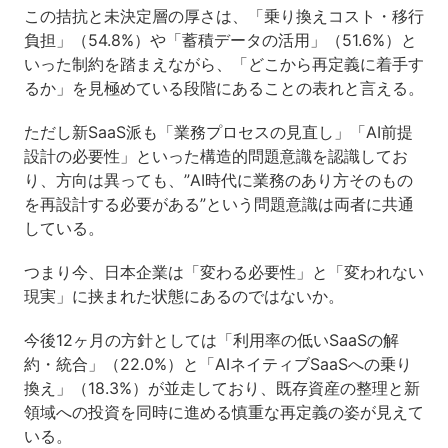
この拮抗と未決定層の厚さは、「乗り換えコスト・移行
負担」（54.8%）や「蓄積データの活用」（51.6%）と
いった制約を踏まえながら、「どこから再定義に着手す
るか」を見極めている段階にあることの表れと言える。
ただし新SaaS派も「業務プロセスの見直し」「AI前提
設計の必要性」といった構造的問題意識を認識してお
り、方向は異っても、”AI時代に業務のあり方そのもの
を再設計する必要がある”という問題意識は両者に共通
している。
つまり今、日本企業は「変わる必要性」と「変われない
現実」に挟まれた状態にあるのではないか。
今後12ヶ月の方針としては「利用率の低いSaaSの解
約・統合」（22.0%）と「AIネイティブSaaSへの乗り
換え」（18.3%）が並走しており、既存資産の整理と新
領域への投資を同時に進める慎重な再定義の姿が見えて
いる。