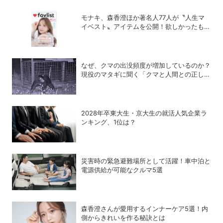
モナキ、森香澄ほか著名人77人が〝人生マ
イベスト〟アイテムを公開！欲しかったもの
が見つかる雑誌「favlist」好評発売中
なぜ、クマの出没頻度が増加しているのか？
現役のマタギに聞く「クマと人間との正しい
付き合い方」
2028年卒東大生・京大生の就活人気企業ラ
ンキング、1位は？
災害時の緊急避難場所として活躍！車中泊と
電源供給が可能なクルマ5選
森香澄さんが愛用するインナーケア5選！内
側からきれいを作る秘訣とは