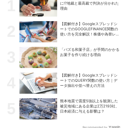
に!?地裁と最高裁で判決が分かれた
理由
【図解付き】Googleスプレッドシ
ートでのGOOGLEFINANCE関数の
使い方を完全解説！株価や為替レー
トを自動取得する方法
「バズる和菓子店」が手間のかかる
お菓子を作り続ける理由
【図解付き】Googleスプレッドシ
ートでのQUERY関数の使い方｜デ
ータ抽出や並べ替えの方法
熊本地震で震度5強以上を観測した
被災地域にある企業は2万2193社、
日本経済に与える影響は？
Recommended by