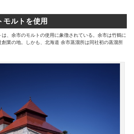
トモルトを使用
トは、余市のモルトの使用に象徴されている。余市は竹鶴に
社創業の地。しかも、北海道 余市蒸溜所は同社初の蒸溜所