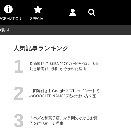
FORMATION
SPECIAL
の裏側
人気記事ランキング
飲酒運転で退職金1620万円がゼロに!?地
裁と最高裁で判決が分かれた理由
【図解付き】Googleスプレッドシートで
のGOOGLEFINANCE関数の使い方を完全
解説！株価や為替レートを自動取得する
方法
「バズる和菓子店」が手間のかかるお菓
子を作り続ける理由