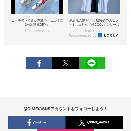
ビールのうまさが際立つ「仕上げに
累計販売数1700万枚突破の大ヒッ
3分冷凍庫DRY」
ト！しまむら『超COOL』シリーズ
【PR】アサヒビール
【PR】しまむら
Recommended by
@DIMEのSNSアカウントをフォローしよう！
@atdime
@DIME_HACKS