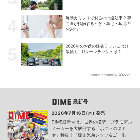
毎朝カミソリで剃るのは逆効果!? 専
門医が指摘するヒゲ・鼻毛・耳毛の
NGケア
2026年のお盆の帰省ラッシュは分
散傾向、Uターンラッシュは？
Recommended by
最新号
2026年7月16日(木) 発売
DIME最新号は、世界の模型・プラモデル
メーカーを大解剖する「ボクラのタミ
ヤ」特集！『爆走兄弟レッツ＆ゴー!!』