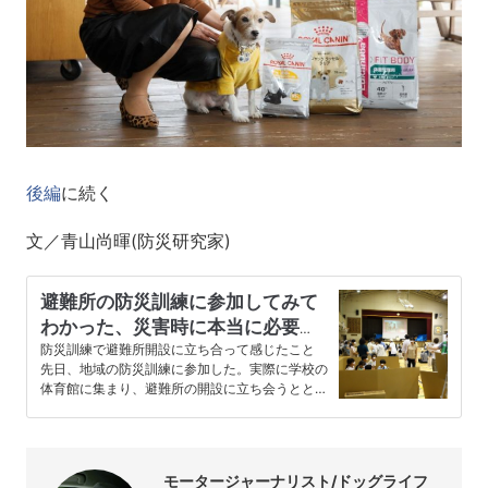
後編
に続く
文／青山尚暉(防災研究家)
避難所の防災訓練に参加してみて
わかった、災害時に本当に必要な
もの
防災訓練で避難所開設に立ち合って感じたこと
先日、地域の防災訓練に参加した。実際に学校の
体育館に集まり、避難所の開設に立ち会うととも
に、体育館の床の上で数時間を…
モータージャーナリスト/ドッグライフ