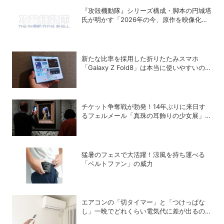
『攻殻機動隊』シリーズ構成・脚本の円城塔
氏が明かす「2026年の今、原作を映像化す
る意味」
新たな比率を採用した折りたたみスマホ
「Galaxy Z Fold8」は本当に使いやすいの
か？
チケット争奪戦が勃発！14年ぶりに来日す
るフェルメール「真珠の耳飾りの少女展」の
魔力
猛暑のフェスで大活躍！涼風を持ち運べる
「ベルトファン」の威力
エアコンの「切タイマー」と「つけっぱな
し」一晩でどれくらい電気代に差が出るの
か？