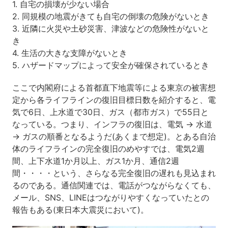
1. 自宅の損壊が少ない場合
2. 同規模の地震がきても自宅の倒壊の危険がないとき
3. 近隣に火災や土砂災害、津波などの危険性がないと
き
4. 生活の大きな支障がないとき
5. ハザードマップによって安全が確保されているとき
ここで内閣府による首都直下地震等による東京の被害想
定から各ライフラインの復旧目標日数を紹介すると、電
気で6日、上水道で30日、ガス（都市ガス）で55日と
なっている。つまり、インフラの復旧は、電気 → 水道
→ ガスの順番となるようだ(あくまで想定)。とある自治
体のライフラインの完全復旧のめやすでは、電気2週
間、上下水道1か月以上、ガス1か月、通信2週
間・・・・という、さらなる完全復旧の遅れも見込まれ
るのである。通信関連では、電話がつながらなくても、
メール、SNS、LINEはつながりやすくなっていたとの
報告もある(東日本大震災において)。