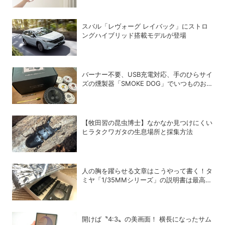
スバル「レヴォーグ レイバック」にストロ
ングハイブリッド搭載モデルが登場
バーナー不要、USB充電対応、手のひらサイ
ズの燻製器「SMOKE DOG」でいつものお
つまみが劇的に美味しくなった！
【牧田習の昆虫博士】なかなか見つけにくい
ヒラタクワガタの生息場所と採集方法
人の胸を躍らせる文章はこうやって書く！タ
ミヤ「1/35MMシリーズ」の説明書は最高の
教科書だ
開けば〝4:3〟の美画面！ 横長になったサム