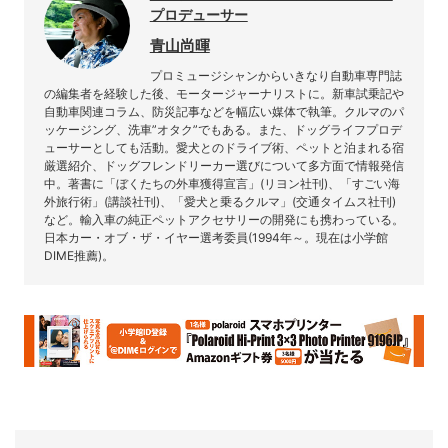
プロデューサー
青山尚暉
プロミュージシャンからいきなり自動車専門誌
の編集者を経験した後、モータージャーナリストに。新車試乗記や
自動車関連コラム、防災記事などを幅広い媒体で執筆。クルマのパ
ッケージング、洗車”オタク”でもある。また、ドッグライフプロデ
ューサーとしても活動。愛犬とのドライブ術、ペットと泊まれる宿
厳選紹介、ドッグフレンドリーカー選びについて多方面で情報発信
中。著書に「ぼくたちの外車獲得宣言」(リヨン社刊)、「すごい海
外旅行術」(講談社刊)、「愛犬と乗るクルマ」(交通タイムス社刊)
など。輸入車の純正ペットアクセサリーの開発にも携わっている。
日本カー・オブ・ザ・イヤー選考委員(1994年～。現在は小学館
DIME推薦)。