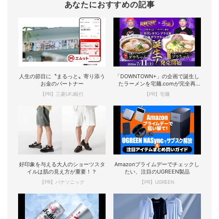
あなたにおすすめの記事
人生の節目に〝まるっと〟寄り添う
「DOWNTOWN+」の企画で誕生し
お金のパートナー
たラーメンを宅麺.comが完全再
現！
【PR】三菱UFJ銀行
【PR】宅麺
好印象を与える大人のショーツスタ
Amazonプライムデーでチェックし
イルは肌の見え方が重要！？
たい、注目のUGREEN製品
【PR】パナソニック
【PR】UGREEN