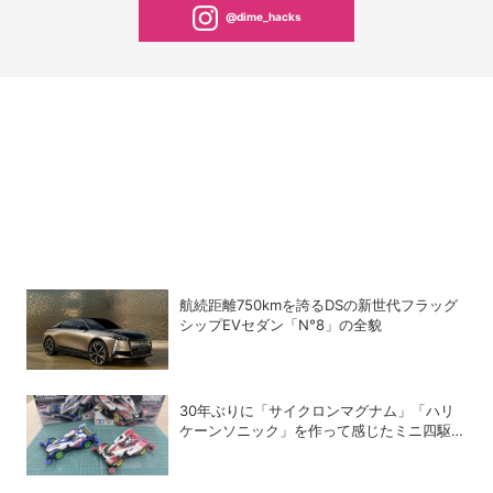
@dime_hacks
航続距離750kmを誇るDSの新世代フラッグ
シップEVセダン「N°8」の全貌
30年ぶりに「サイクロンマグナム」「ハリ
ケーンソニック」を作って感じたミニ四駆の
魅力