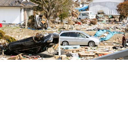
Loaded
:
10.51%
/
Unmute