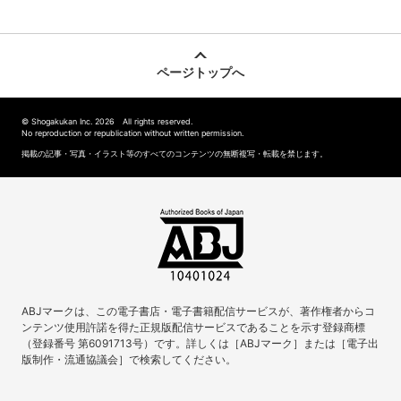
ページトップへ
© Shogakukan Inc. 2026 All rights reserved.
No reproduction or republication without written permission.
掲載の記事・写真・イラスト等のすべてのコンテンツの無断複写・転載を禁じます。
ABJマークは、この電子書店・電子書籍配信サービスが、著作権者からコ
ンテンツ使用許諾を得た正規版配信サービスであることを示す登録商標
（登録番号 第6091713号）です。詳しくは［ABJマーク］または［電子出
版制作・流通協議会］で検索してください。