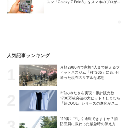
スン「Galaxy Z Fold8」をスマホのプロがチ
ェック！
Rec
人気記事ランキング
月額2980円で家族4人まで使えるフ
ィットネスジム「FIT365」に3か月
通った現在のリアルな感想
2倍の冷たさを実現！累計販売数
1700万枚突破の大ヒット！しまむら
『超COOL』シリーズの進化がスゴ
い！【PR】
119番に正しく通報できますか？消
防団員に教わった緊急時の伝え方