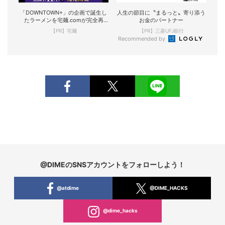
「DOWNTOWN+」の企画で誕生し
人生の節目に〝まるっと〟寄り添う
たラーメンを宅麺.comが完全再
お金のパートナー
現！
【PR】宅麺
【PR】三菱UFJ銀行
Recommended by
@DIMEのSNSアカウントをフォローしよう！
@atdime
@DIME_HACKS
@dime_hacks