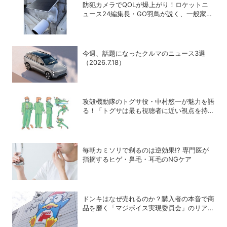
防犯カメラでQOLが爆上がり！ロケットニ
ュース24編集長・GO羽鳥が説く、一般家庭
こそ「防犯カメラ」をつけるべき理由
今週、話題になったクルマのニュース3選
（2026.7.18）
攻殻機動隊のトグサ役・中村悠一が魅力を語
る！「トグサは最も視聴者に近い視点を持っ
たキャラクター」
毎朝カミソリで剃るのは逆効果!? 専門医が
指摘するヒゲ・鼻毛・耳毛のNGケア
ドンキはなぜ売れるのか？購入者の本音で商
品を磨く「マジボイス実現委員会」のリアル
な会議に潜入