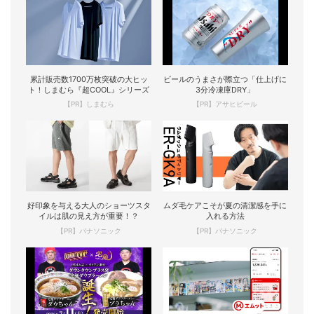
累計販売数1700万枚突破の大ヒッ
ビールのうまさが際立つ「仕上げに
ト！しまむら『超COOL』シリーズ
3分冷凍庫DRY」
【PR】しまむら
【PR】アサヒビール
好印象を与える大人のショーツスタ
ムダ毛ケアこそが夏の清潔感を手に
イルは肌の見え方が重要！？
入れる方法
【PR】パナソニック
【PR】パナソニック