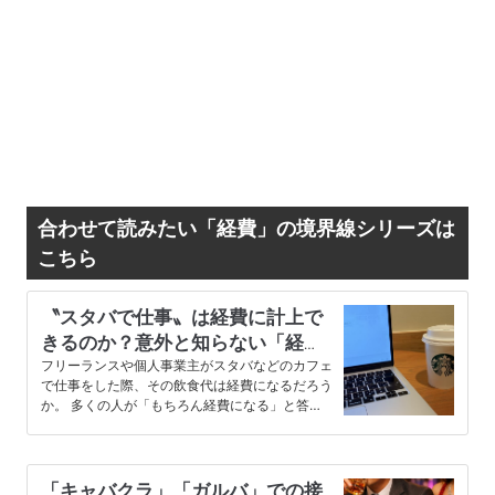
合わせて読みたい「経費」の境界線シリーズは
こちら
〝スタバで仕事〟は経費に計上で
きるのか？意外と知らない「経
費」の境界線
フリーランスや個人事業主がスタバなどのカフェ
で仕事をした際、その飲食代は経費になるだろう
か。 多くの人が「もちろん経費になる」と答え
るはずだ。 その通り。実際、…
「キャバクラ」「ガルバ」での接