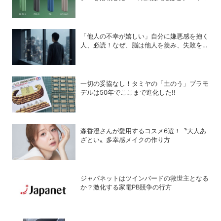
「glo Hyper pro+」
「他人の不幸が嬉しい」自分に嫌悪感を抱く
人、必読！なぜ、脳は他人を羨み、失敗を喜
ぶのか？
一切の妥協なし！タミヤの「土のう」プラモ
デルは50年でここまで進化した!!
森香澄さんが愛用するコスメ6選！〝大人あ
ざとい〟多幸感メイクの作り方
ジャパネットはツインバードの救世主となる
か？激化する家電PB競争の行方