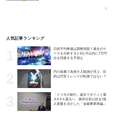
Rec
人気記事ランキング
日経平均株価は調整局面？過去のケ
ースを分析すると6か月以内に7万円
台を回復する予測も
円の急騰で為替介入観測が浮上、目
的は円安トレンドの転換ではない？
「ドコモの銀行」誕生でポイント最
大4.5％還元へ、廣井社長が語る1億
人基盤を活かした「金融事業再編」
の真価