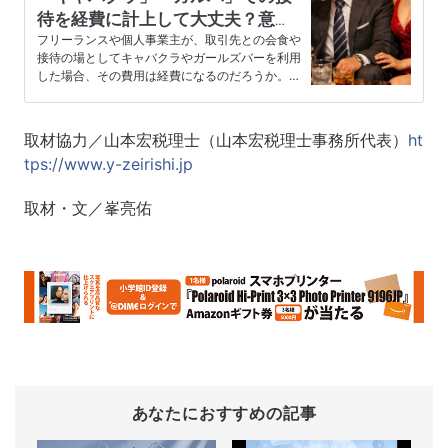
待を経費に計上して大丈夫？意外
と知らない「経費」の境界線
フリーランスや個人事業主が、取引先との会食や
接待の場としてキャバクラやガールズバーを利用
した場合、その費用は経費になるのだろうか。
高価なシャンパンを開ければ数…
取材協力／山本宏税理士（山本宏税理士事務所代表）
ht
tps://www.y-zeirishi.jp
取材・文／峯亮佑
あなたにおすすめの記事