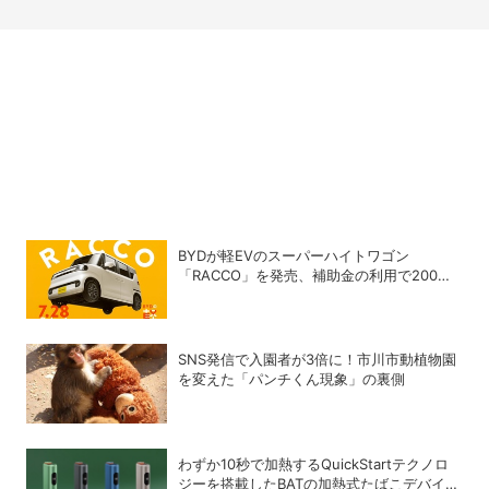
BYDが軽EVのスーパーハイトワゴン
「RACCO」を発売、補助金の利用で200万
円以下に
SNS発信で入園者が3倍に！市川市動植物園
を変えた「パンチくん現象」の裏側
わずか10秒で加熱するQuickStartテクノロ
ジーを搭載したBATの加熱式たばこデバイス