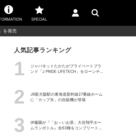
FORMATION
SPECIAL
」を発売
人気記事ランキング
ジャパネットたかたがプライベートブラ
ンド「J PRIDE LIFETECH」をローンチ、
第1弾は水道・電源不要の充電式高圧洗浄
機
JR新大阪駅の東海道新幹線27番線ホーム
に「カップ氷」の自販機が登場
伊藤園が『「お～いお茶」大谷翔平ホー
ムランボトル』全63種をコンプリートし
た特別ボックスを数量限定で販売