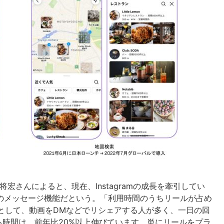
役味澤将宏さんによると、現在、Instagramの成長を牽引してい
などのメッセージ機能だという。「利用時間のうちリールが占め
として、動画をDMなどでリシェアする人が多く、一日の回
聴する時間は、前年比20%以上伸びています。単にリールをプラ