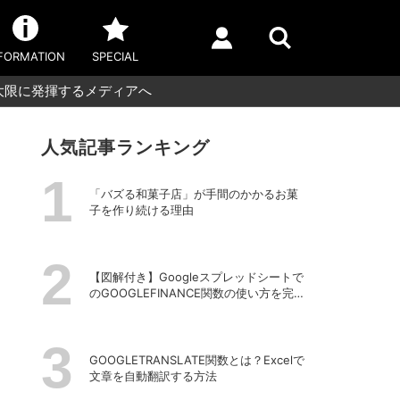
FORMATION
SPECIAL
最大限に発揮するメディアへ
人気記事ランキング
「バズる和菓子店」が手間のかかるお菓
子を作り続ける理由
【図解付き】Googleスプレッドシートで
のGOOGLEFINANCE関数の使い方を完全
解説！株価や為替レートを自動取得する
方法
GOOGLETRANSLATE関数とは？Excelで
文章を自動翻訳する方法