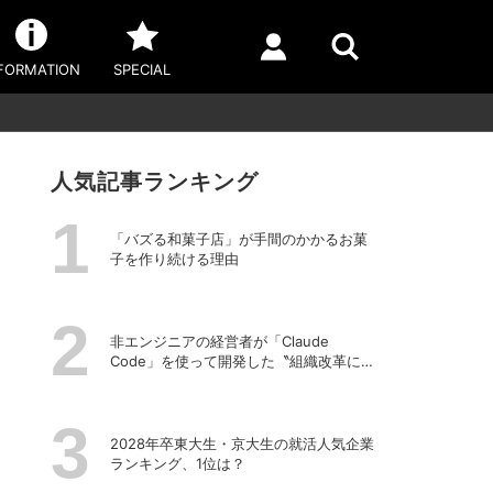
FORMATION
SPECIAL
人気記事ランキング
「バズる和菓子店」が手間のかかるお菓
子を作り続ける理由
非エンジニアの経営者が「Claude
Code」を使って開発した〝組織改革に効
くアプリ〟とは？
2028年卒東大生・京大生の就活人気企業
ランキング、1位は？