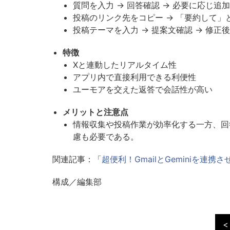
質問を入力 → 回答確認 → 必要に応じ追
投稿のリンク先をコピー → 「要約して」と
投稿テーマを入力 → 提案文確認 → 修正
特徴
Xと連動したリアルタイム性
アプリ内で直接利用できる利便性
ユーモアを交えた返答で会話性が高い
メリットと注意点
情報収集や投稿作業が効率化する一方、回
慮も必要である。
関連記事：「
超便利！GmailとGeminiを連
構成／編集部
<