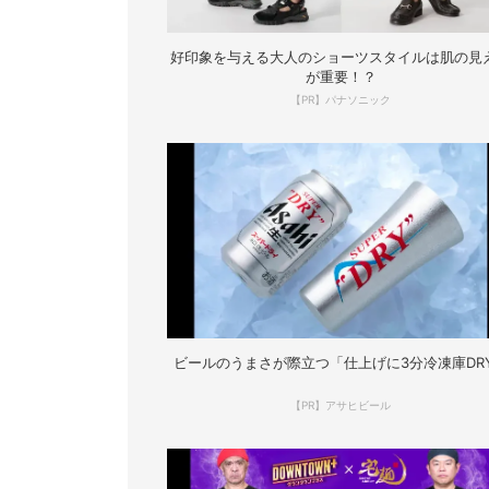
好印象を与える大人のショーツスタイルは肌の見
が重要！？
【PR】パナソニック
ビールのうまさが際立つ「仕上げに3分冷凍庫DR
【PR】アサヒビール