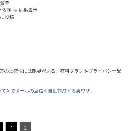
加質問
依頼 → 結果表示
後に投稿
答の正確性には限界がある。有料プランやプライバシー配
携させてAIでメールの返信を自動作成する裏ワザ
」
1
2