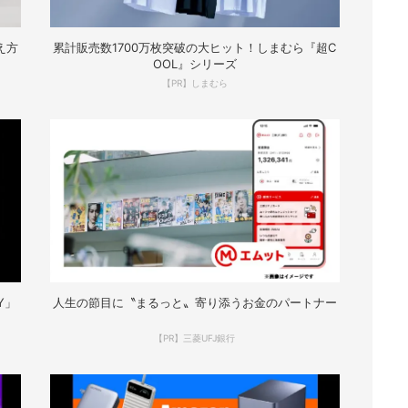
え方
累計販売数1700万枚突破の大ヒット！しまむら『超C
OOL』シリーズ
【PR】しまむら
Y」
人生の節目に〝まるっと〟寄り添うお金のパートナー
【PR】三菱UFJ銀行