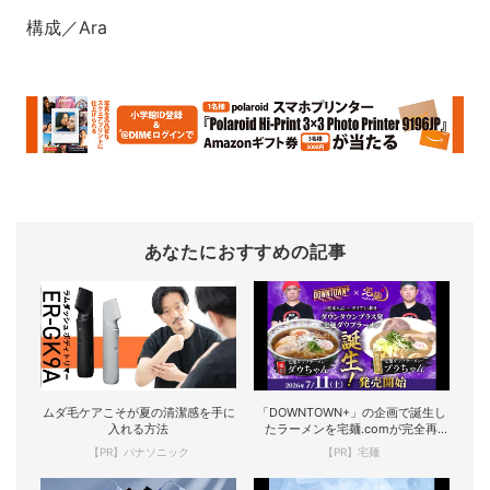
構成／Ara
あなたにおすすめの記事
ムダ毛ケアこそが夏の清潔感を手に
「DOWNTOWN+」の企画で誕生し
入れる方法
たラーメンを宅麺.comが完全再
現！
【PR】パナソニック
【PR】宅麺