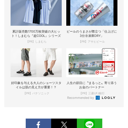
累計販売数1700万枚突破の大ヒッ
ビールのうまさが際立つ「仕上げに
ト！しまむら『超COOL』シリーズ
3分冷凍庫DRY」
【PR】しまむら
【PR】アサヒビール
好印象を与える大人のショーツスタ
人生の節目に〝まるっと〟寄り添う
イルは肌の見え方が重要！？
お金のパートナー
【PR】パナソニック
【PR】三菱UFJ銀行
Recommended by