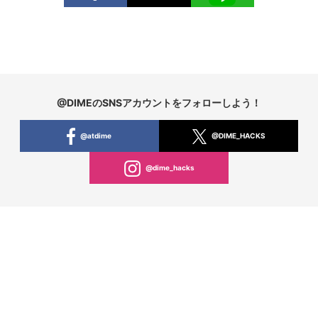
@DIMEのSNSアカウントをフォローしよう！
@atdime
@DIME_HACKS
@dime_hacks