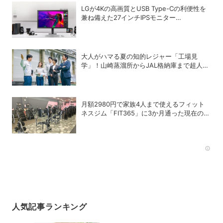
LGが4Kの高画質とUSB Type-Cの利便性を
兼ね備えた27インチIPSモニター
「27U730B-BAJP」を発売
大人がハマる夏の知的レジャー「工場見
学」！山崎蒸溜所からJAL格納庫まで超人気
施設の〝予約の取り方〟ガイド
月額2980円で家族4人まで使えるフィット
ネスジム「FIT365」に3か月通った現在のリ
アルな感想
Rec
人気記事ランキング