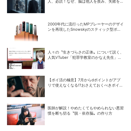
人、必読！なぜ、脳は他人を羨み、失敗を喜
ぶのか？
2000年代に流行ったMPプレーヤーのデザイ
ンを再現したSnowskyのスティック型ポー
タブルオーディオプレーヤー「ECHO
NANO」
人々の〝生きづらさの正体〟について説く、
人気VTuber「犯罪学教室のかなえ先生」の
正体
【ポイ活の極意】7月からdポイントがアプ
リで使えなくなる!?おさえておくべきポイン
トと注意点
医師が解説！やめたくてもやめられない悪習
慣を断ち切る〝脱・依存脳〟の作り方