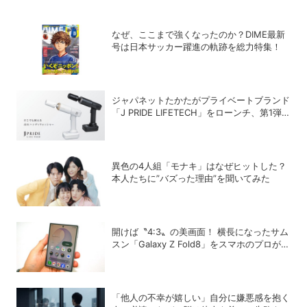
なぜ、ここまで強くなったのか？DIME最新
号は日本サッカー躍進の軌跡を総力特集！
ジャパネットたかたがプライベートブランド
「J PRIDE LIFETECH」をローンチ、第1弾
は水道・電源不要の充電式高圧洗浄機
異色の4人組「モナキ」はなぜヒットした？
本人たちに”バズった理由”を聞いてみた
開けば〝4:3〟の美画面！ 横長になったサム
スン「Galaxy Z Fold8」をスマホのプロがチ
ェック！
「他人の不幸が嬉しい」自分に嫌悪感を抱く