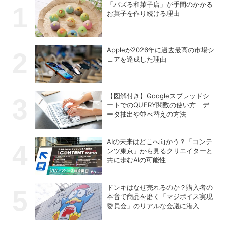
「バズる和菓子店」が手間のかかる
お菓子を作り続ける理由
Appleが2026年に過去最⾼の市場シ
ェアを達成した理由
【図解付き】Googleスプレッドシ
ートでのQUERY関数の使い方｜デ
ータ抽出や並べ替えの方法
AIの未来はどこへ向かう？「コンテ
ンツ東京」から見るクリエイターと
共に歩むAIの可能性
ドンキはなぜ売れるのか？購入者の
本音で商品を磨く「マジボイス実現
委員会」のリアルな会議に潜入