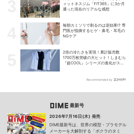
ィットネスジム「FIT365」に3か月
通った現在のリアルな感想
毎朝カミソリで剃るのは逆効果!? 専
門医が指摘するヒゲ・鼻毛・耳毛の
NGケア
2倍の冷たさを実現！累計販売数
1700万枚突破の大ヒット！しまむら
『超COOL』シリーズの進化がスゴ
い！【PR】
Recommended by
最新号
2026年7月16日(木) 発売
DIME最新号は、世界の模型・プラモデル
メーカーを大解剖する「ボクラのタミ