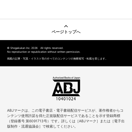
ページトップへ
© Shogakukan Inc. 2026 All rights reserved.
No reproduction or republication without written permission.
掲載の記事・写真・イラスト等のすべてのコンテンツの無断複写・転載を禁じます。
ABJマークは、この電子書店・電子書籍配信サービスが、著作権者からコ
ンテンツ使用許諾を得た正規版配信サービスであることを示す登録商標
（登録番号 第6091713号）です。詳しくは［ABJマーク］または［電子出
版制作・流通協議会］で検索してください。