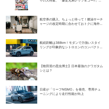
ヤの大特集、「爆走兄弟レッツ＆ゴー!!」の
スペシャルな付録つき！
航空券の購入、ちょっと待って！燃油サーチ
ャージの改定時期に合わせておトクに海外航
空券を買う方法
航続距離は388km！モダンで力強いスタイ
リングが印象的なシトロエンのコンパクト
BEV「ë-C3」
【牧田習の昆虫博士】日本最強のクワガタム
シとは？
日産が「リーフNISMO」を発売、専用チュ
ーニングにより走行性能が向上