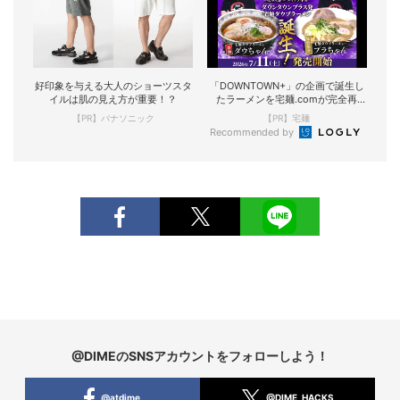
好印象を与える大人のショーツスタ
「DOWNTOWN+」の企画で誕生し
イルは肌の見え方が重要！？
たラーメンを宅麺.comが完全再
現！
【PR】パナソニック
【PR】宅麺
Recommended by
@DIMEのSNSアカウントをフォローしよう！
@atdime
@DIME_HACKS