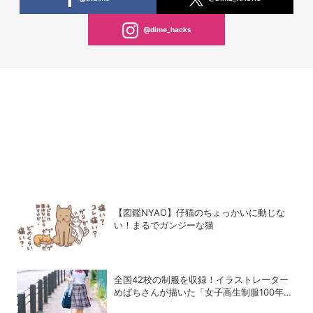
@dime_hacks
【図鑑NYAO】仔猫のちょっかいに動じな
い！まるでガンジーな猫
全国42校の制服を収録！イラストレーター
めばちさんが描いた「女子高生制服100年図
鑑」で学ぶ学生服の歴史