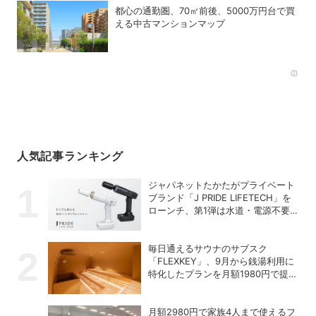
都心の通勤圏、70㎡前後、5000万円台で買
える中古マンションマップ
Rec
人気記事ランキング
ジャパネットたかたがプライベート
ブランド「J PRIDE LIFETECH」を
ローンチ、第1弾は水道・電源不要
の充電式高圧洗浄機
毎日通えるサウナのサブスク
「FLEXKEY」、9月から銭湯利用に
特化したプランを月額1980円で提供
開始
月額2980円で家族4人まで使えるフ