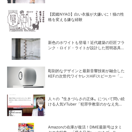
【図鑑NYAO】白い衣服が大嫌いに！猫の性
格を変える嫌な経験
新色のホワイトも登場！近代建築の巨匠フラ
ンク・ロイド・ライトが設計した照明器具の
復刻シリーズ「TALIESIN」
彫刻的なデザインと最新音響技術が融合した
KEFの次世代ワイヤレスHiFiスピーカー「LS
LUXE」
人々の〝生きづらさの正体〟について問い続
ける人気VTuber「犯罪学教室のかなえ先
生」の正体
Amazonの在庫が復活！DIME最新号はタミ