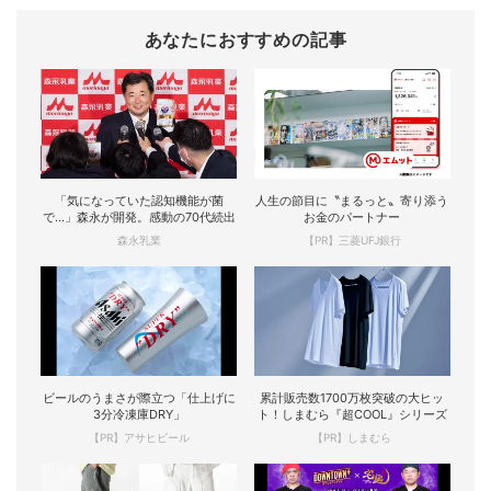
あなたにおすすめの記事
「気になっていた認知機能が菌
人生の節目に〝まるっと〟寄り添う
で…」森永が開発。感動の70代続出
お金のパートナー
森永乳業
【PR】三菱UFJ銀行
ビールのうまさが際立つ「仕上げに
累計販売数1700万枚突破の大ヒッ
3分冷凍庫DRY」
ト！しまむら『超COOL』シリーズ
【PR】アサヒビール
【PR】しまむら