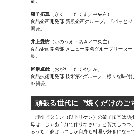
闘。
菊子拓真
（きくこ・たくま／中央右）
食品企画開発部 新規企画グループ。『パッと
開発。
井上愛樹
（いのうえ・あき／中央左）
食品企画開発部 メニュー開発グループリーダ
築。
尾形卓哉
（おがた・たくや／左）
食品技術開発部 技術第4グループ。様々な味付
を開発。
頑張る世代に〝焼くだけのご
理研ビタミン（以下リケン）の菊子拓真は幼少
母は「じゃあ自分で作りなさい」と苦笑しつつ
るうち、彼はいつしか自身も料理が好きになっ