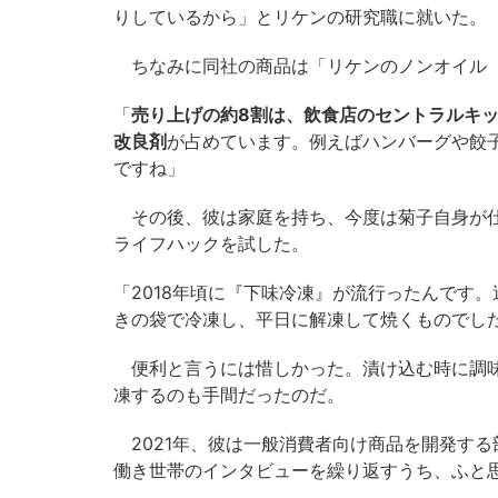
りしているから」とリケンの研究職に就いた。
ちなみに同社の商品は「リケンのノンオイル 
「
売り上げの約8割は、飲食店のセントラルキ
改良剤
が占めています。例えばハンバーグや餃
ですね」
その後、彼は家庭を持ち、今度は菊子自身が仕
ライフハックを試した。
「2018年頃に『下味冷凍』が流行ったんです
きの袋で冷凍し、平日に解凍して焼くものでし
便利と言うには惜しかった。漬け込む時に調味
凍するのも手間だったのだ。
2021年、彼は一般消費者向け商品を開発す
働き世帯のインタビューを繰り返すうち、ふと