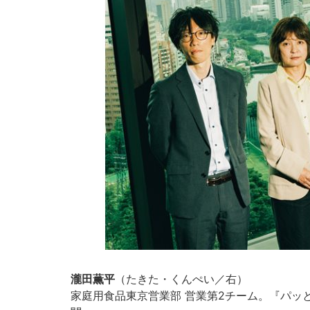
瀧田薫平
（たきた・くんぺい／右）
家庭用食品東京営業部 営業第2チーム。『パッ