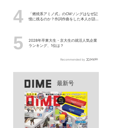
「燃焼系アミノ式」のCMソングはなぜ記
憶に残るのか？作詞作曲をした本人が語
る「歌」の強さと、新たなキャラクターIP
プロジェクト
2028年卒東大生・京大生の就活人気企業
ランキング、1位は？
Recommended by
最新号