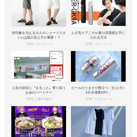
好印象を与える大人のショーツスタ
ムダ毛ケアこそが夏の清潔感を手に
イルは肌の見え方が重要！？
入れる方法
【PR】パナソニック
【PR】パナソニック
人生の節目に〝まるっと〟寄り添う
ビールのうまさが際立つ「仕上げに
お金のパートナー
3分冷凍庫DRY」
【PR】三菱UFJ銀行
【PR】アサヒビール