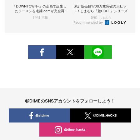
「DOWNTOWN+」の企画で誕生し
累計販売数1700万枚突破の大ヒッ
たラーメンを宅麺.comが完全再
ト！しまむら『超COOL』シリーズ
現！
【PR】宅麺
【PR】しまむら
Recommended by
@DIMEのSNSアカウントをフォローしよう！
@atdime
@DIME_HACKS
@dime_hacks