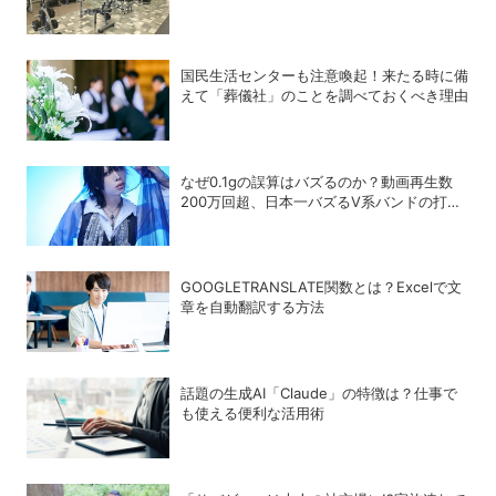
アルな感想
国民生活センターも注意喚起！来たる時に備
えて「葬儀社」のことを調べておくべき理由
なぜ0.1gの誤算はバズるのか？動画再生数
200万回超、日本一バズるV系バンドの打算
的戦略
GOOGLETRANSLATE関数とは？Excelで文
章を自動翻訳する方法
話題の生成AI「Claude」の特徴は？仕事で
も使える便利な活用術