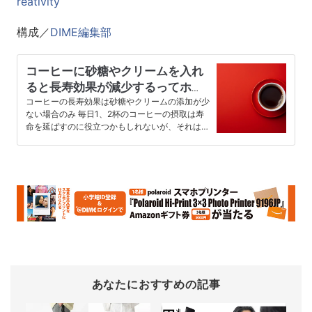
reativity
構成／
DIME編集部
コーヒーに砂糖やクリームを入れ
ると長寿効果が減少するってホン
ト？
コーヒーの長寿効果は砂糖やクリームの添加が少
ない場合のみ 毎日1、2杯のコーヒーの摂取は寿
命を延ばすのに役立つかもしれないが、それは飽
和脂肪酸を含むコーヒークリ…
あなたにおすすめの記事