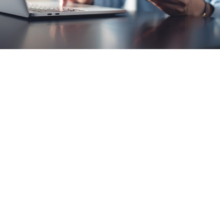
Loaded
:
5.00%
/
Unmute