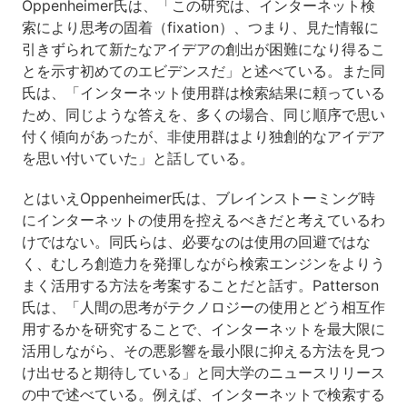
Oppenheimer氏は、「この研究は、インターネット検
索により思考の固着（fixation）、つまり、見た情報に
引きずられて新たなアイデアの創出が困難になり得るこ
とを示す初めてのエビデンスだ」と述べている。また同
氏は、「インターネット使用群は検索結果に頼っている
ため、同じような答えを、多くの場合、同じ順序で思い
付く傾向があったが、非使用群はより独創的なアイデア
を思い付いていた」と話している。
とはいえOppenheimer氏は、ブレインストーミング時
にインターネットの使用を控えるべきだと考えているわ
けではない。同氏らは、必要なのは使用の回避ではな
く、むしろ創造力を発揮しながら検索エンジンをよりう
まく活用する方法を考案することだと話す。Patterson
氏は、「人間の思考がテクノロジーの使用とどう相互作
用するかを研究することで、インターネットを最大限に
活用しながら、その悪影響を最小限に抑える方法を見つ
け出せると期待している」と同大学のニュースリリース
の中で述べている。例えば、インターネットで検索する