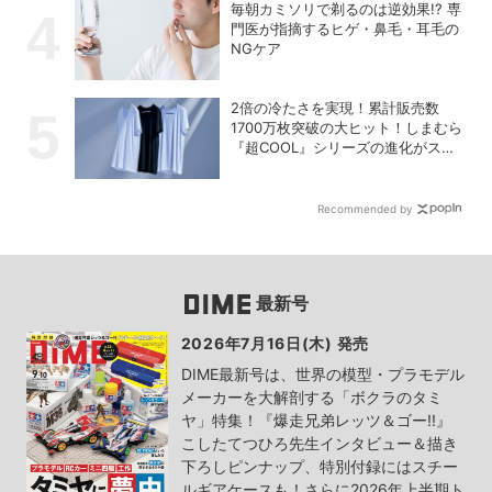
毎朝カミソリで剃るのは逆効果!? 専
門医が指摘するヒゲ・鼻毛・耳毛の
NGケア
2倍の冷たさを実現！累計販売数
1700万枚突破の大ヒット！しまむら
『超COOL』シリーズの進化がスゴ
い！【PR】
Recommended by
最新号
2026年7月16日(木) 発売
DIME最新号は、世界の模型・プラモデル
メーカーを大解剖する「ボクラのタミ
ヤ」特集！『爆走兄弟レッツ＆ゴー!!』
こしたてつひろ先生インタビュー＆描き
下ろしピンナップ、特別付録にはスチー
ルギアケースも！さらに2026年上半期ト