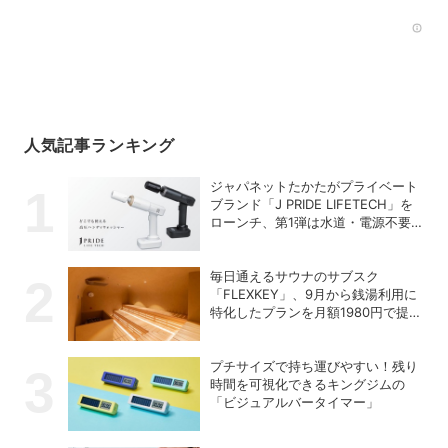
Rec
人気記事ランキング
ジャパネットたかたがプライベート
ブランド「J PRIDE LIFETECH」を
ローンチ、第1弾は水道・電源不要
の充電式高圧洗浄機
毎日通えるサウナのサブスク
「FLEXKEY」、9月から銭湯利用に
特化したプランを月額1980円で提供
開始
プチサイズで持ち運びやすい！残り
時間を可視化できるキングジムの
「ビジュアルバータイマー」