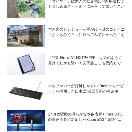
「サバゲー」は大人の社交場に!?家族連れで
も楽しめるフィールドに潜入して驚いたこと
すき家のゼンショーが手がける謎のコンビニ
「さくらみくら」に行ってみてわかったこと
「TCL Note A1 NXTPAPER」は紙のように
書けてしかも賢い！文字起こしも要約もでき
るAIタブレットを試してみた
バッファローが打鍵しやすい19mmのキーピ
ッチを採用した日本語/英語配列の有線キー
ボードを発売
240Hz駆動の滑らかな映像表示と1ms GTG
の高速応答に対応したXiaomiの24.5型ゲー
ミングモニター「G25i 2026」