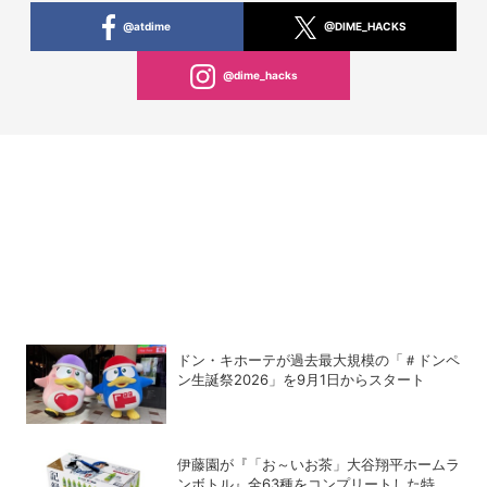
@atdime
@DIME_HACKS
@dime_hacks
ドン・キホーテが過去最大規模の「＃ドンペ
ン生誕祭2026」を9月1日からスタート
伊藤園が『「お～いお茶」大谷翔平ホームラ
ンボトル』全63種をコンプリートした特別