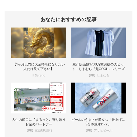
あなたにおすすめの記事
【1ヶ月以内に大金持ちになりたい
累計販売数1700万枚突破の大ヒッ
人だけ見て下さい】
ト！しまむら『超COOL』シリーズ
Il Sereno
【PR】しまむら
人生の節目に〝まるっと〟寄り添う
ビールのうまさが際立つ「仕上げに
お金のパートナー
3分冷凍庫DRY」
【PR】三菱UFJ銀行
【PR】アサヒビール