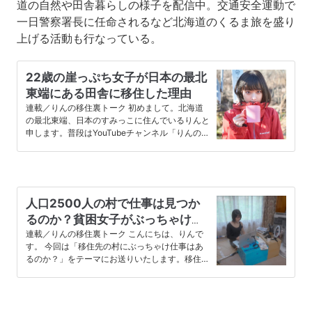
道の自然や田舎暮らしの様子を配信中。交通安全運動で
一日警察署長に任命されるなど北海道のくるま旅を盛り
上げる活動も行なっている。
22歳の崖っぷち女子が日本の最北
東端にある田舎に移住した理由
連載／りんの移住裏トーク 初めまして。北海道
の最北東端、日本のすみっこに住んでいるりんと
申します。普段はYouTubeチャンネル「りんの田
舎暮らし」で北海道の美...
人口2500人の村で仕事は見つか
るのか？貧困女子がぶっちゃける
移住と働き口のリアル
連載／りんの移住裏トーク こんにちは、りんで
す。 今回は「移住先の村にぶっちゃけ仕事はあ
るのか？」をテーマにお送りいたします。移住を
考えるなら、働き口があるかど...