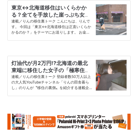
東京↔︎北海道移住はいくらかか
る？全てを手放した崖っぷち女子
が北の大地にたどり着くまで
連載／りんの移住裏トーク こんにちは、りんで
す。 今回は「東京↔︎北海道移住は正直いくらか
かるのか？」をテーマにお送りします。 お金だ
けじゃく時間もかかる北海道...
灯油代が月2万円!?北海道の最北
東端に移住した女子の「極寒住ま
い」事情
連載／りんの移住裏トーク 登録者数50万人以上
の大人気YouTubeチャンネル「りんの田舎暮ら
し」のりんが〝移住の裏側〟を紹介する連載企画
「りんの移住裏トーク」...