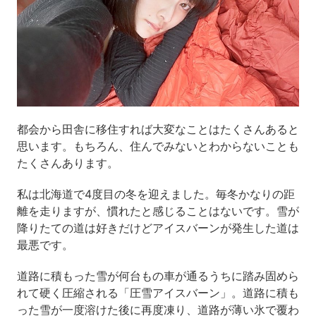
都会から田舎に移住すれば大変なことはたくさんあると
思います。もちろん、住んでみないとわからないことも
たくさんあります。
私は北海道で4度目の冬を迎えました。毎冬かなりの距
離を走りますが、慣れたと感じることはないです。雪が
降りたての道は好きだけどアイスバーンが発生した道は
最悪です。
道路に積もった雪が何台もの車が通るうちに踏み固めら
れて硬く圧縮される「圧雪アイスバーン」。道路に積も
った雪が一度溶けた後に再度凍り、道路が薄い氷で覆わ