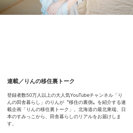
Loaded
:
8.76%
/
Unmute
連載／りんの移住裏トーク
登録者数50万人以上の大人気YouTubeチャンネル「り
んの田舎暮らし」のりんが〝移住の裏側〟を紹介する連
載企画「りんの移住裏トーク」。北海道の最北東端、日
本のすみっこから、田舎暮らしのリアルをお届けしま
す。