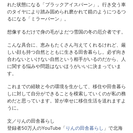
れた状態になる「ブラックアイスバーン」。行き交う車
のタイヤにより踏み固められ磨かれて鏡のようにつるつ
るになる「ミラーバーン」。
想像するだけで身の毛がよだつ雪国の冬の厄介者です。
こんな具合に、恵みもたくさん与えてくれるけれど、厳
しい顔も持つ自然とともに生きる田舎暮らし。必ず向き
合わないといけない自然という相手がいるのだから、人
に関する悩みや問題はないほうがいいに決まっていま
す。
これまでの経験と今の環境を生かして、移住や田舎暮ら
しに対して自分ができることを模索していくのが私の務
めだと思っています。皆が幸せに移住生活を送れますよ
うに。
文／りんの田舎暮らし
登録者50万人のYouTube「
りんの田舎暮らし
」で北海