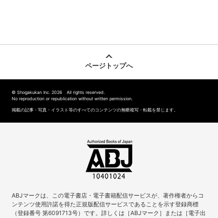
ページトップへ
© Shogakukan Inc. 2026 All rights reserved.
No reproduction or republication without written permission.
掲載の記事・写真・イラスト等のすべてのコンテンツの無断複写・転載を禁じます。
ABJマークは、この電子書店・電子書籍配信サービスが、著作権者からコ
ンテンツ使用許諾を得た正規版配信サービスであることを示す登録商標
（登録番号 第6091713号）です。詳しくは［ABJマーク］または［電子出