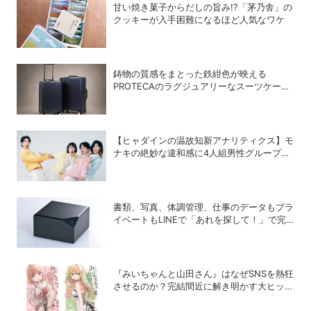
甘い焼き菓子からだしの旨み!?「茅乃舎」の
クッキーが入手困難になるほど人気なワケ
鋳物の質感をまとった鉄紺色が映える
PROTECAのラグジュアリーなスーツケース
「INRYU LTD2」
【ヒャダインの温故知新アナリティクス】モ
ナキの絶妙な違和感に4人組男性グループの
歴史を振り返る
書類、写真、体調管理、仕事のデータもプラ
イベートもLINEで「あれを探して！」で完
結する時代へ
『みいちゃんと山田さん』はなぜSNSを熱狂
させるのか？完結間近に解き明かす大ヒット
の背景