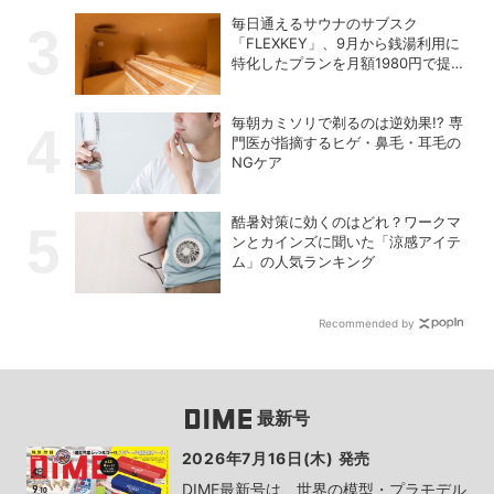
毎日通えるサウナのサブスク
「FLEXKEY」、9月から銭湯利用に
特化したプランを月額1980円で提供
開始
毎朝カミソリで剃るのは逆効果!? 専
門医が指摘するヒゲ・鼻毛・耳毛の
NGケア
酷暑対策に効くのはどれ？ワークマ
ンとカインズに聞いた「涼感アイテ
ム」の人気ランキング
Recommended by
最新号
2026年7月16日(木) 発売
DIME最新号は、世界の模型・プラモデル