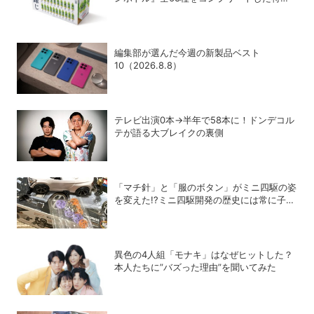
ボックスを数量限定で販売
編集部が選んだ今週の新製品ベスト
10（2026.8.8）
テレビ出演0本→半年で58本に！ドンデコル
テが語る大ブレイクの裏側
「マチ針」と「服のボタン」がミニ四駆の姿
を変えた!?ミニ四駆開発の歴史には常に子ど
もたちのアイデアがあった！
異色の4人組「モナキ」はなぜヒットした？
本人たちに”バズった理由”を聞いてみた