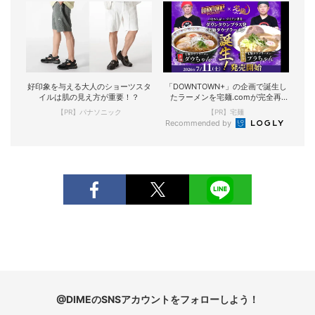
好印象を与える大人のショーツスタ
「DOWNTOWN+」の企画で誕生し
イルは肌の見え方が重要！？
たラーメンを宅麺.comが完全再
現！
【PR】パナソニック
【PR】宅麺
Recommended by
@DIMEのSNSアカウントをフォローしよう！