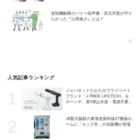
攻殻機動隊のバトー役声優・安元洋貴が守り
たかった〝人間臭さ〟とは？
Rec
人気記事ランキング
ジャパネットたかたがプライベート
ブランド「J PRIDE LIFETECH」を
ローンチ、第1弾は水道・電源不要
の充電式高圧洗浄機
JR新大阪駅の東海道新幹線27番線ホ
ームに「カップ氷」の自販機が登場