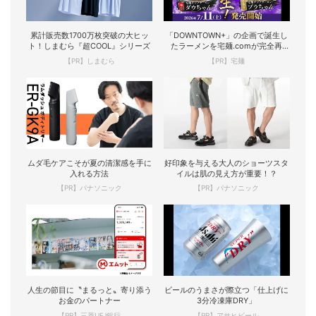
累計販売数1700万枚突破の大ヒッ
「DOWNTOWN+」の企画で誕生し
ト！しまむら『超COOL』シリーズ
たラーメンを宅麺.comが完全再
現！
【PR】しまむら
【PR】宅麺
ムダ毛ケアこそが夏の清潔感を手に
好印象を与える大人のショーツスタ
入れる方法
イルは肌の見え方が重要！？
【PR】パナソニック
【PR】パナソニック
人生の節目に〝まるっと〟寄り添う
ビールのうまさが際立つ「仕上げに
お金のパートナー
3分冷凍庫DRY」
【PR】三菱UFJ銀行
【PR】アサヒビール