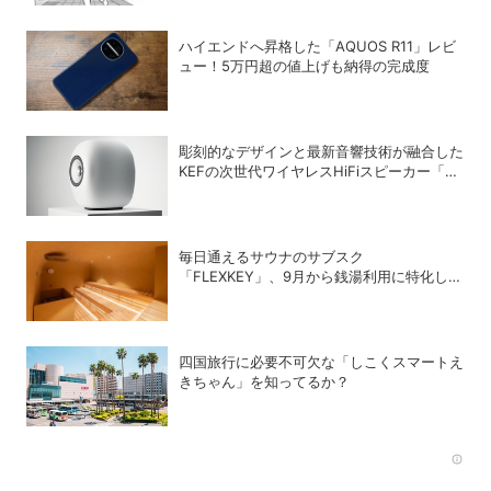
ハイエンドへ昇格した「AQUOS R11」レビ
ュー！5万円超の値上げも納得の完成度
彫刻的なデザインと最新音響技術が融合した
KEFの次世代ワイヤレスHiFiスピーカー「LS
LUXE」
毎日通えるサウナのサブスク
「FLEXKEY」、9月から銭湯利用に特化した
プランを月額1980円で提供開始
四国旅行に必要不可欠な「しこくスマートえ
きちゃん」を知ってるか？
Rec