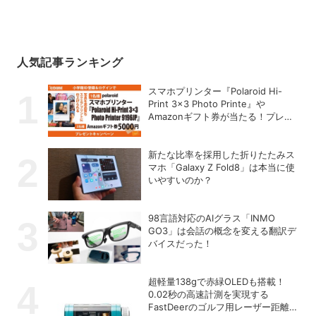
人気記事ランキング
スマホプリンター『Polaroid Hi-
Print 3×3 Photo Printe』や
Amazonギフト券が当たる！プレゼ
ントキャンペーンがスタート【8月
26日締切】
新たな比率を採用した折りたたみス
マホ「Galaxy Z Fold8」は本当に使
いやすいのか？
98言語対応のAIグラス「INMO
GO3」は会話の概念を変える翻訳デ
バイスだった！
超軽量138gで赤緑OLEDも搭載！
0.02秒の高速計測を実現する
FastDeerのゴルフ用レーザー距離計