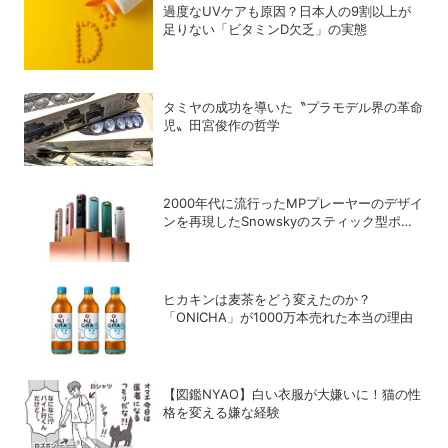
過度なUVケアも原因？日本人の9割以上が
足りない「ビタミンD欠乏」の実態
タミヤの成功を導いた〝プラモデル界の革命
児〟田宮俊作の哲学
2000年代に流行ったMPプレーヤーのデザイ
ンを再現したSnowskyのスティック型ポー
タブルオーディオプレーヤー「ECHO
NANO」
ヒカキンは麦茶をどう変えたのか？
「ONICHA」が1000万本売れた本当の理由
【図鑑NYAO】白い衣服が大嫌いに！猫の性
格を変える嫌な経験