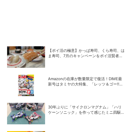
【ポイ活の極意】かっぱ寿司、くら寿司、は
ま寿司、7月のキャンペーンをポイ活賢者は
こう攻略する！
Amazonの在庫が数量限定で復活！DIME最
新号はタミヤの大特集、「レッツ＆ゴー!!」
コラボ付録つき！
30年ぶりに「サイクロンマグナム」「ハリ
ケーンソニック」を作って感じたミニ四駆の
魅力