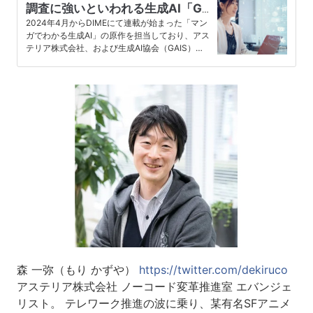
調査に強いといわれる生成AI「Ge
nspark」を使ってみた
2024年4月からDIMEにて連載が始まった「マン
ガでわかる生成AI」の原作を担当しており、アス
テリア株式会社、および生成AI協会（GAIS）で
エバンジェリスト...
森 一弥（もり かずや）
https://twitter.com/dekiruco
アステリア株式会社 ノーコード変革推進室 エバンジェ
リスト。 テレワーク推進の波に乗り、某有名SFアニメ