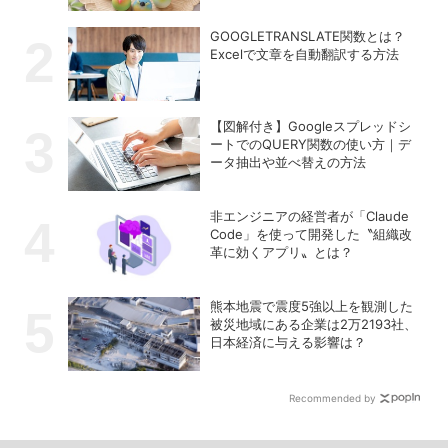
GOOGLETRANSLATE関数とは？
Excelで文章を自動翻訳する方法
【図解付き】Googleスプレッドシ
ートでのQUERY関数の使い方｜デ
ータ抽出や並べ替えの方法
非エンジニアの経営者が「Claude
Code」を使って開発した〝組織改
革に効くアプリ〟とは？
熊本地震で震度5強以上を観測した
被災地域にある企業は2万2193社、
日本経済に与える影響は？
Recommended by