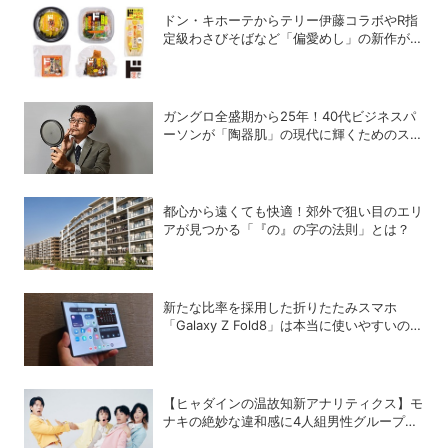
ドン・キホーテからテリー伊藤コラボやR指
定級わさびそばなど「偏愛めし」の新作が
続々登場
ガングロ全盛期から25年！40代ビジネスパ
ーソンが「陶器肌」の現代に輝くためのスキ
ンケア術
都心から遠くても快適！郊外で狙い目のエリ
アが見つかる「『の』の字の法則」とは？
新たな比率を採用した折りたたみスマホ
「Galaxy Z Fold8」は本当に使いやすいの
か？
【ヒャダインの温故知新アナリティクス】モ
ナキの絶妙な違和感に4人組男性グループの
歴史を振り返る