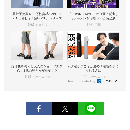
累計販売数1700万枚突破の大ヒッ
「DOWNTOWN+」の企画で誕生し
ト！しまむら『超COOL』シリーズ
たラーメンを宅麺.comが完全再
現！
【PR】しまむら
【PR】宅麺
好印象を与える大人のショーツスタ
ムダ毛ケアこそが夏の清潔感を手に
イルは肌の見え方が重要！？
入れる方法
【PR】パナソニック
【PR】パナソニック
Recommended by