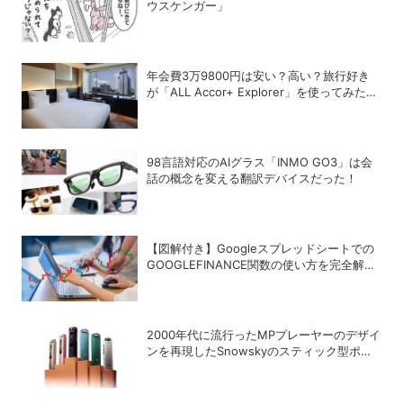
ウスケンガー」
年会費3万9800円は安い？高い？旅行好き
が「ALL Accor+ Explorer」を使ってみたら
予想以上だった
98言語対応のAIグラス「INMO GO3」は会
話の概念を変える翻訳デバイスだった！
【図解付き】Googleスプレッドシートでの
GOOGLEFINANCE関数の使い方を完全解
説！株価や為替レートを自動取得する方法
2000年代に流行ったMPプレーヤーのデザイ
ンを再現したSnowskyのスティック型ポー
タブルオーディオプレーヤー「ECHO
NANO」