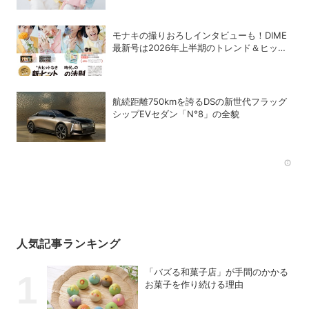
モナキの撮りおろしインタビューも！DIME
最新号は2026年上半期のトレンド＆ヒット
商品を大特集
航続距離750kmを誇るDSの新世代フラッグ
シップEVセダン「N°8」の全貌
Rec
人気記事ランキング
「バズる和菓子店」が手間のかかる
お菓子を作り続ける理由