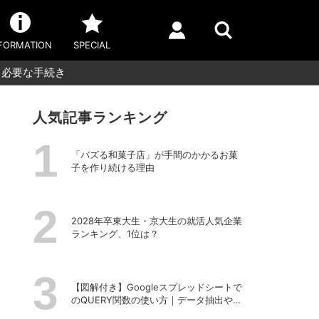
FORMATION
SPECIAL
と必要な手続き
人気記事ランキング
「バズる和菓子店」が手間のかかるお菓
子を作り続ける理由
2028年卒東大生・京大生の就活人気企業
ランキング、1位は？
【図解付き】Googleスプレッドシートで
のQUERY関数の使い方｜データ抽出や並
べ替えの方法