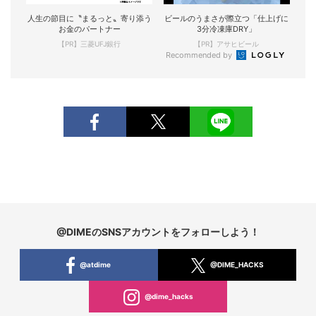
人生の節目に〝まるっと〟寄り添う
ビールのうまさが際立つ「仕上げに
お金のパートナー
3分冷凍庫DRY」
【PR】三菱UFJ銀行
【PR】アサヒビール
Recommended by
@DIMEのSNSアカウントをフォローしよう！
@atdime
@DIME_HACKS
@dime_hacks