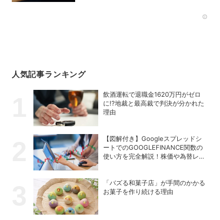
Rec
人気記事ランキング
飲酒運転で退職金1620万円がゼロ
に!?地裁と最高裁で判決が分かれた
理由
【図解付き】Googleスプレッドシ
ートでのGOOGLEFINANCE関数の
使い方を完全解説！株価や為替レー
トを自動取得する方法
「バズる和菓子店」が手間のかかる
お菓子を作り続ける理由