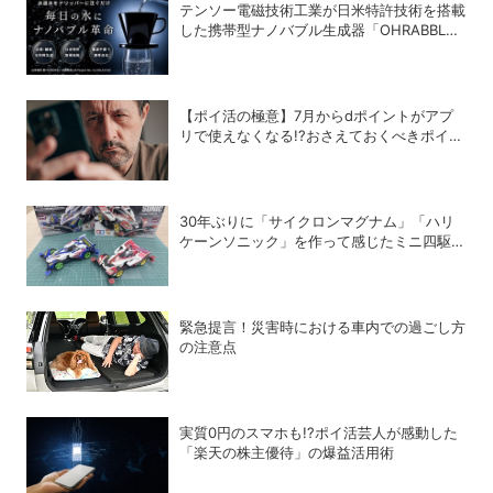
テンソー電磁技術工業が日米特許技術を搭載
した携帯型ナノバブル生成器「OHRABBLE
ウォータードリッパー」を発売
【ポイ活の極意】7月からdポイントがアプ
リで使えなくなる!?おさえておくべきポイン
トと注意点
30年ぶりに「サイクロンマグナム」「ハリ
ケーンソニック」を作って感じたミニ四駆の
魅力
緊急提言！災害時における車内での過ごし方
の注意点
実質0円のスマホも!?ポイ活芸人が感動した
「楽天の株主優待」の爆益活用術