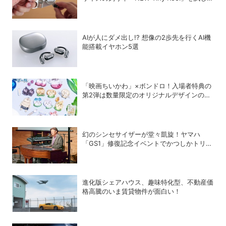
みた
AIが人にダメ出し!? 想像の2歩先を行くAI機
能搭載イヤホン5選
「映画ちいかわ」×ボンドロ！入場者特典の
第2弾は数量限定のオリジナルデザインのボ
ンドロに
幻のシンセサイザーが堂々凱旋！ヤマハ
「GS1」修復記念イベントでかつしかトリオ
の向谷実さんが胸熱トーク
進化版シェアハウス、趣味特化型、不動産価
格高騰のいま賃貸物件が面白い！