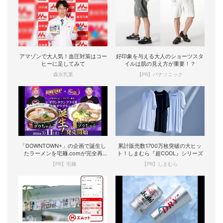
アマゾンで大人気！血圧対策はコー
好印象を与える大人のショーツスタ
ヒーに足してみて
イルは肌の見え方が重要！？
森永乳業
【PR】パナソニック
「DOWNTOWN+」の企画で誕生し
累計販売数1700万枚突破の大ヒッ
たラーメンを宅麺.comが完全再
ト！しまむら『超COOL』シリーズ
現！
【PR】宅麺
【PR】しまむら