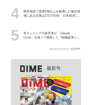
熊本地震で震度5強以上を観測した被災地
域にある企業は2万2193社、日本経済に与
える影響は？
非エンジニアの経営者が「Claude
Code」を使って開発した〝組織改革に効
くアプリ〟とは？
Recommended by
最新号