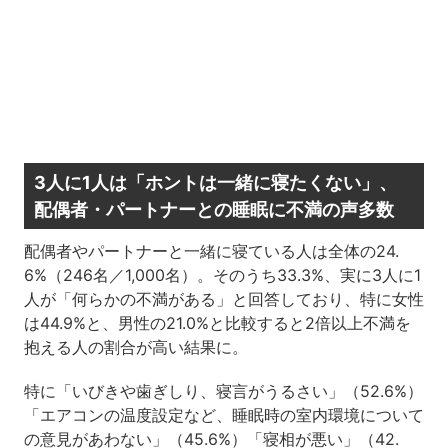
3人に1人は「ホントは一緒に寝たくない」、
配偶者・パートナーとの睡眠に不満の声多数
配偶者やパートナーと一緒に寝ている人は全体の24.
6%（246名／1,000名）。そのうち33.3%、実に3人に1
人が「何らかの不満がある」と回答しており、特に女性
は44.9%と、男性の21.0%と比較すると2倍以上不満を
抱える人の割合が高い結果に。
特に「いびきや歯ぎしり、寝言がうるさい」（52.6%）
「エアコンの温度設定など、睡眠時の室内環境について
の意見があわない」（45.6%）「寝相が悪い」（42.