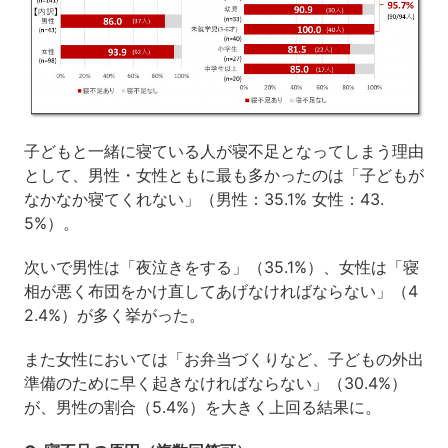
子どもと一緒に寝ている人が寝不足となってしまう理由
として、男性・女性ともに最も多かったのは「子どもが
なかなか寝てくれない」（男性：35.1% 女性：43.
5%）。
次いで男性は「夜泣きをする」（35.1%）、女性は「寝
相が悪く布団をかけ直してあげなければならない」（4
2.4%）が多く挙がった。
また女性においては「お弁当づくりなど、子どもの外出
準備のために早く起きなければならない」（30.4%）
が、男性の割合（5.4%）を大きく上回る結果に。