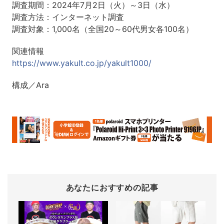
調査期間：2024年7月2日（火）～3日（水）
調査方法：インターネット調査
調査対象：1,000名（全国20～60代男女各100名）
関連情報
https://www.yakult.co.jp/yakult1000/
構成／Ara
あなたにおすすめの記事