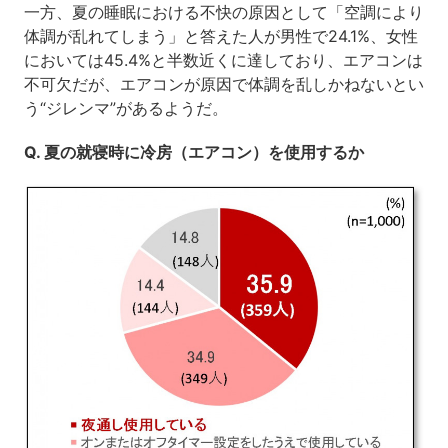
一方、夏の睡眠における不快の原因として「空調により
体調が乱れてしまう」と答えた人が男性で24.1%、女性
においては45.4%と半数近くに達しており、エアコンは
不可欠だが、エアコンが原因で体調を乱しかねないとい
う“ジレンマ”があるようだ。
Q. 夏の就寝時に冷房（エアコン）を使用するか