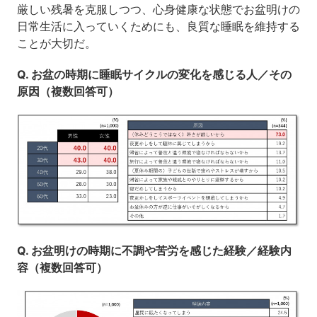
厳しい残暑を克服しつつ、心身健康な状態でお盆明けの
日常生活に入っていくためにも、良質な睡眠を維持する
ことが大切だ。
Q. お盆の時期に睡眠サイクルの変化を感じる人／その
原因（複数回答可）
Q. お盆明けの時期に不調や苦労を感じた経験／経験内
容（複数回答可）