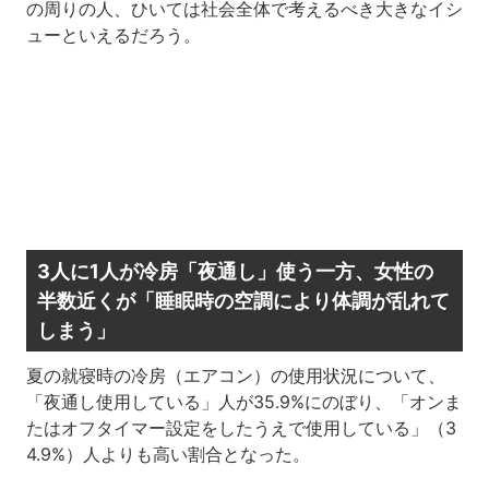
の周りの人、ひいては社会全体で考えるべき大きなイシ
ューといえるだろう。
3人に1人が冷房「夜通し」使う一方、女性の
半数近くが「睡眠時の空調により体調が乱れて
しまう」
夏の就寝時の冷房（エアコン）の使用状況について、
「夜通し使用している」人が35.9%にのぼり、「オンま
たはオフタイマー設定をしたうえで使用している」（3
4.9%）人よりも高い割合となった。