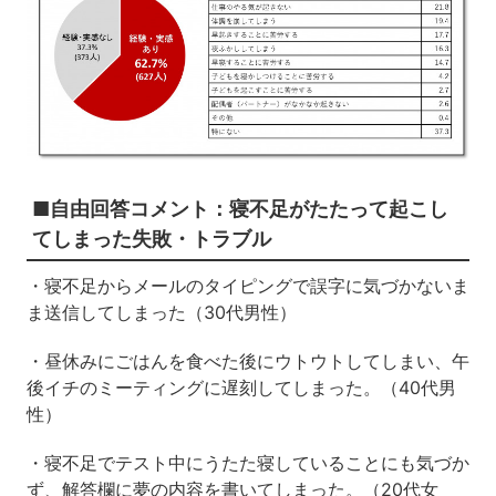
■自由回答コメント：寝不足がたたって起こし
てしまった失敗・トラブル
・寝不足からメールのタイピングで誤字に気づかないま
ま送信してしまった（30代男性）
・昼休みにごはんを食べた後にウトウトしてしまい、午
後イチのミーティングに遅刻してしまった。（40代男
性）
・寝不足でテスト中にうたた寝していることにも気づか
ず、解答欄に夢の内容を書いてしまった。（20代女