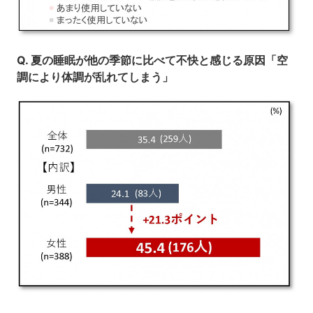
Q. 夏の睡眠が他の季節に比べて不快と感じる原因「空
調により体調が乱れてしまう」