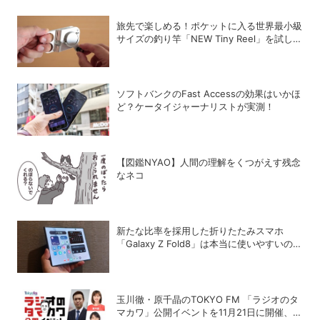
旅先で楽しめる！ポケットに入る世界最小級
サイズの釣り竿「NEW Tiny Reel」を試して
みた
ソフトバンクのFast Accessの効果はいかほ
ど？ケータイジャーナリストが実測！
【図鑑NYAO】人間の理解をくつがえす残念
なネコ
新たな比率を採用した折りたたみスマホ
「Galaxy Z Fold8」は本当に使いやすいの
か？
玉川徹・原千晶のTOKYO FM 「ラジオのタ
マカワ」公開イベントを11月21日に開催、ゲ