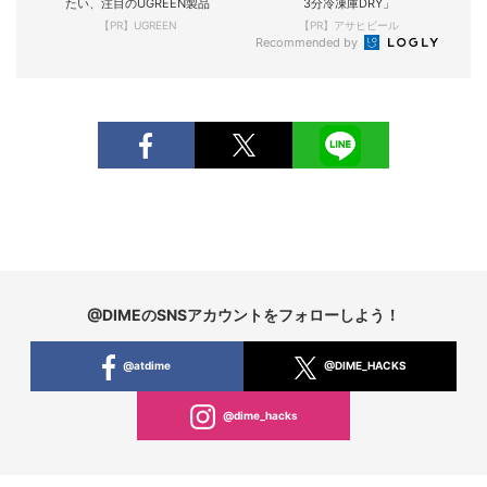
たい、注目のUGREEN製品
3分冷凍庫DRY」
【PR】UGREEN
【PR】アサヒビール
Recommended by
@DIMEのSNSアカウントをフォローしよう！
@atdime
@DIME_HACKS
@dime_hacks