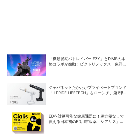
「機動警察パトレイバー EZY」とDIMEの本
格コラボが始動！ビクトリノックス・東洋ス
チール・WILDTHINGS・空調服®との限定ア
イテムついに公開
ジャパネットたかたがプライベートブランド
「J PRIDE LIFETECH」をローンチ、第1弾
は水道・電源不要の充電式高圧洗浄機
EDを対処可能な健康課題に！処方箋なしで
買える日本初のED用市販薬「シアリス」が
登場