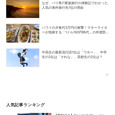
なぜ、バリ島!?家族旅行の体験記でわかった
人気の海外旅行先1位の理由
ハワイの夕食代3万円の衝撃！マネーライタ
ーが指南する「1ドル160円時代」の外貨防
衛術
中高生の最新流行語1位は「ワホー」、中学
生の2位は「それな」、高校生の2位は？
Rec
人気記事ランキング