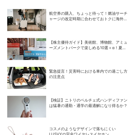
航空券の購入、ちょっと待って！燃油サーチ
ャージの改定時期に合わせておトクに海外航
空券を買う方法
【株主優待ガイド】美術館、博物館、アミュ
ーズメントパークで楽しめる10選＋α！夏休
みの旅行にも使える銘柄は？
緊急提言！災害時における車内での過ごし方
の注意点
【検証】ニトリのペルチェ式ハンディファン
は猛暑の通勤・通学の最適解になり得るか？
コスメのようなデザインで落ちにくい
LUSVYの完全ワイヤレスイヤホン