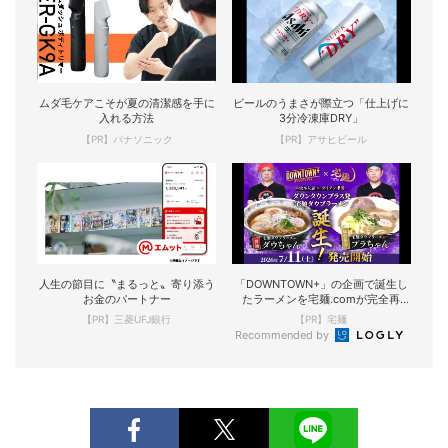
ムダ毛ケアこそが夏の清潔感を手に
ビールのうまさが際立つ「仕上げに
入れる方法
3分冷凍庫DRY」
【PR】パナソニック
【PR】アサヒビール
人生の節目に〝まるっと〟寄り添う
「DOWNTOWN+」の企画で誕生し
お金のパートナー
たラーメンを宅麺.comが完全再
現！
【PR】三菱UFJ銀行
【PR】宅麺
Recommended by