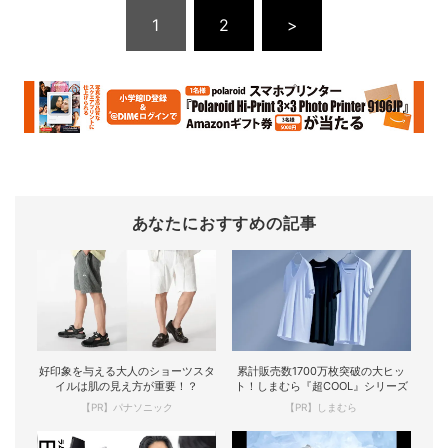
1
2
>
あなたにおすすめの記事
好印象を与える大人のショーツスタ
累計販売数1700万枚突破の大ヒッ
イルは肌の見え方が重要！？
ト！しまむら『超COOL』シリーズ
【PR】パナソニック
【PR】しまむら