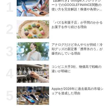
【図解付き】Googleスプレッドシ
ートでのGOOGLEFINANCE関数の
使い方を完全解説！株価や為替レー
トを自動取得する方法
「バズる和菓子店」が手間のかかる
お菓子を作り続ける理由
アナログだけど冷んやりが持続！冷
却グッズの新定番「携帯氷のう」が
爆売れしている理由
コンビニ大手3社、物価高で戦略の
違いが明確に
Appleが2026年に過去最⾼の市場シ
ェアを達成した理由