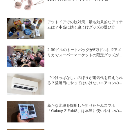
「LSC01」
アウトドアでの蚊対策、最も効果的なアイテ
ムは？本当に効く虫よけグッズの選び方
2.99ドルのトートバッグが5万ドルに!?アメ
リカでスーパーマーケットの限定グッズが争
奪戦に
〝つけっぱなし〟のほうが電気代を抑えられ
る？猛暑日にやってはいけないエアコンの使
い方
新たな比率を採用した折りたたみスマホ
「Galaxy Z Fold8」は本当に使いやすいの
か？