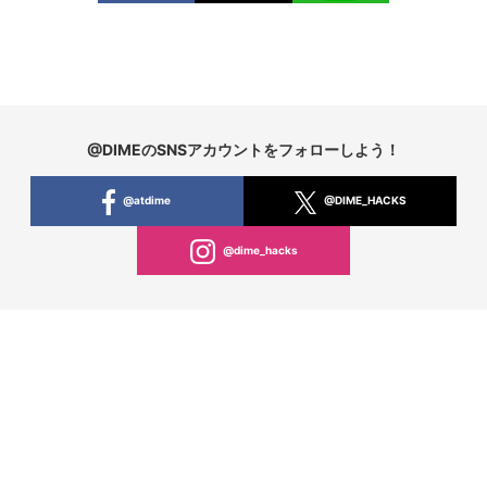
@DIMEのSNSアカウントをフォローしよう！
@atdime
@DIME_HACKS
@dime_hacks