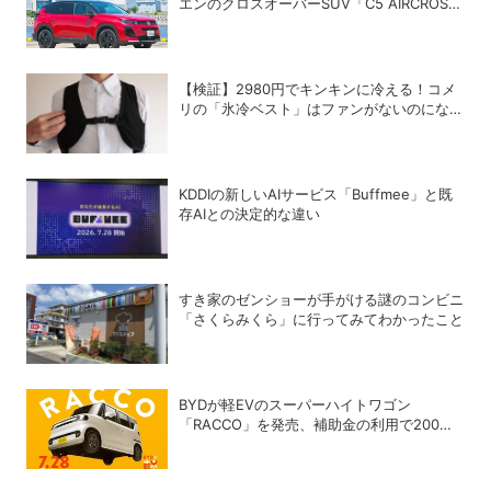
エンのクロスオーバーSUV「C5 AIRCROSS
HYBRID」
【検証】2980円でキンキンに冷える！コメ
リの「氷冷ベスト」はファンがないのになぜ
涼しくなるのか？
KDDIの新しいAIサービス「Buffmee」と既
存AIとの決定的な違い
すき家のゼンショーが手がける謎のコンビニ
「さくらみくら」に行ってみてわかったこと
BYDが軽EVのスーパーハイトワゴン
「RACCO」を発売、補助金の利用で200万
円以下に