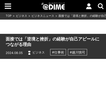
TOP
ビジネス
ビジネスニュース
面接では「逆境と挫折」の経験が自
面接では「逆境と挫折」の経験が自己アピールに
つながる理由
#仕事術
#越川慎司
ビジネス
2024.08.05
Loaded
:
10.51%
/
Unmute