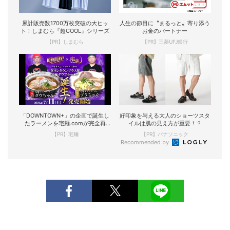
累計販売数1700万枚突破の大ヒッ
人生の節目に〝まるっと〟寄り添う
ト！しまむら『超COOL』シリーズ
お金のパートナー
【PR】しまむら
【PR】三菱UFJ銀行
「DOWNTOWN+」の企画で誕生し
好印象を与える大人のショーツスタ
たラーメンを宅麺.comが完全再
イルは肌の見え方が重要！？
現！
【PR】宅麺
【PR】パナソニック
Recommended by