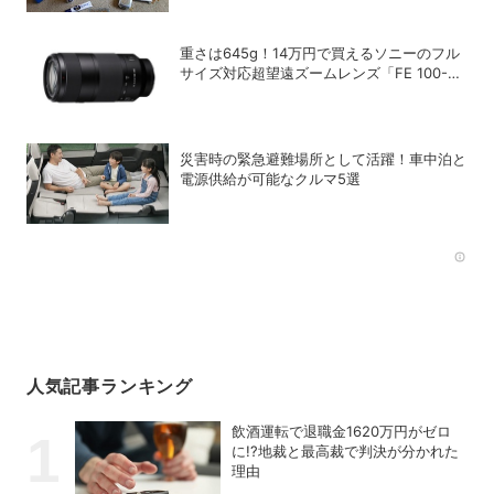
重さは645g！14万円で買えるソニーのフル
サイズ対応超望遠ズームレンズ「FE 100-
400mm F5.6-8 OSS」
災害時の緊急避難場所として活躍！車中泊と
電源供給が可能なクルマ5選
Rec
人気記事ランキング
飲酒運転で退職金1620万円がゼロ
に!?地裁と最高裁で判決が分かれた
理由