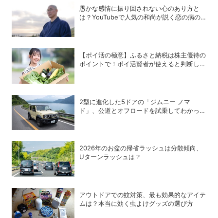
愚かな感情に振り回されない心のあり方と
は？YouTubeで人気の和尚が説く恋の病の
処方箋
【ポイ活の極意】ふるさと納税は株主優待の
ポイントで！ポイ活賢者が使えると判断した
6銘柄
2型に進化した5ドアの「ジムニー ノマ
ド」、公道とオフロードを試乗してわかった
アップデートの全貌
2026年のお盆の帰省ラッシュは分散傾向、
Uターンラッシュは？
アウトドアでの蚊対策、最も効果的なアイテ
ムは？本当に効く虫よけグッズの選び方