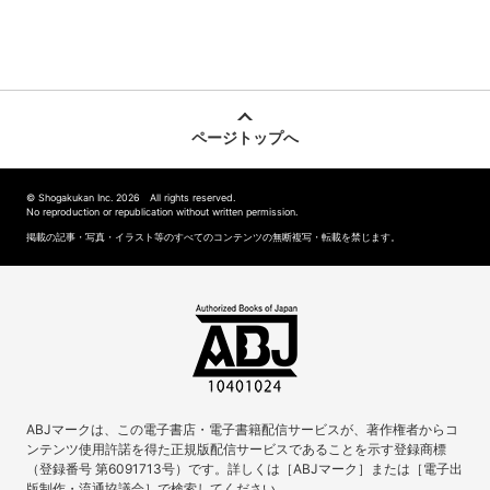
ページトップへ
© Shogakukan Inc. 2026 All rights reserved.
No reproduction or republication without written permission.
掲載の記事・写真・イラスト等のすべてのコンテンツの無断複写・転載を禁じます。
ABJマークは、この電子書店・電子書籍配信サービスが、著作権者からコ
ンテンツ使用許諾を得た正規版配信サービスであることを示す登録商標
（登録番号 第6091713号）です。詳しくは［ABJマーク］または［電子出
版制作・流通協議会］で検索してください。