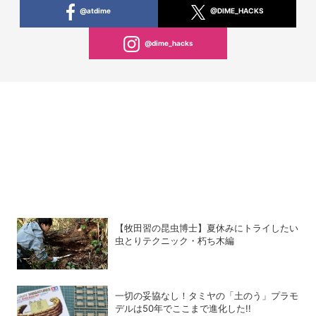
@atdime
@DIME_HACKS
@dime_hacks
【牧田習の昆虫博士】夏休みにトライしたい
虫とりテクニック・朽ち木編
一切の妥協なし！タミヤの「土のう」プラモ
デルは50年でここまで進化した!!