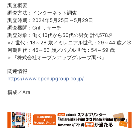
調査概要
調査方法：インターネット調査
調査時期：2024年5月25日～5月29日
調査機関：Grillリサーチ
調査対象：働く10代から50代の男女 計4,578名
※Z 世代：18～28 歳／ミレニアル世代：29～44 歳／氷
河期世代：45～53 歳／バブル世代：54～59 歳
※ 『株式会社オープンアップグループ調べ』
関連情報
https://www.openupgroup.co.jp/
構成／Ara