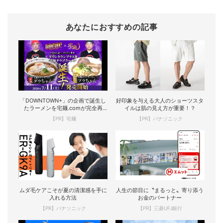
あなたにおすすめの記事
「DOWNTOWN+」の企画で誕生し
好印象を与える大人のショーツスタ
たラーメンを宅麺.comが完全再
イルは肌の見え方が重要！？
現！
【PR】宅麺
【PR】パナソニック
ムダ毛ケアこそが夏の清潔感を手に
人生の節目に〝まるっと〟寄り添う
入れる方法
お金のパートナー
【PR】パナソニック
【PR】三菱UFJ銀行