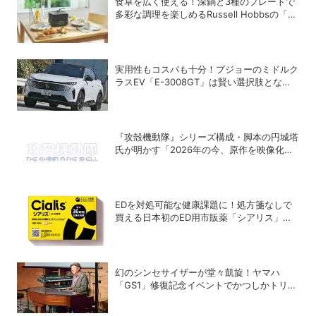
食卓を広く使える！深鍋と3種のプレートで
多彩な調理を楽しめるRussell Hobbsの「キ
ュービックホットプレート」
実用性もコスパも十分！プジョーのミドルク
ラスEV「E-3008GT」は賢い選択肢となり
得るか
『攻殻機動隊』シリーズ構成・脚本の円城塔
氏が明かす「2026年の今、原作を映像化す
る意味」
EDを対処可能な健康課題に！処方箋なしで
買える日本初のED用市販薬「シアリス」が
登場
幻のシンセサイザーが堂々凱旋！ヤマハ
「GS1」修復記念イベントでかつしかトリオ
の向谷実さんが胸熱トーク