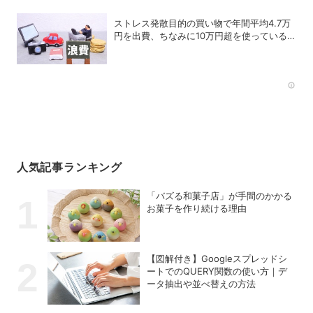
ストレス発散目的の買い物で年間平均4.7万
円を出費、ちなみに10万円超を使っている
人はどれくらいいる？
Rec
人気記事ランキング
「バズる和菓子店」が手間のかかる
お菓子を作り続ける理由
【図解付き】Googleスプレッドシ
ートでのQUERY関数の使い方｜デ
ータ抽出や並べ替えの方法