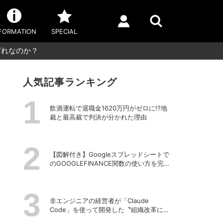
FORMATION
SPECIAL
どれなのか？
人気記事ランキング
飲酒運転で退職金1620万円がゼロに!?地
裁と最高裁で判決が分かれた理由
【図解付き】Googleスプレッドシートで
のGOOGLEFINANCE関数の使い方を完全
解説！株価や為替レートを自動取得する
方法
非エンジニアの経営者が「Claude
Code」を使って開発した〝組織改革に効
くアプリ〟とは？