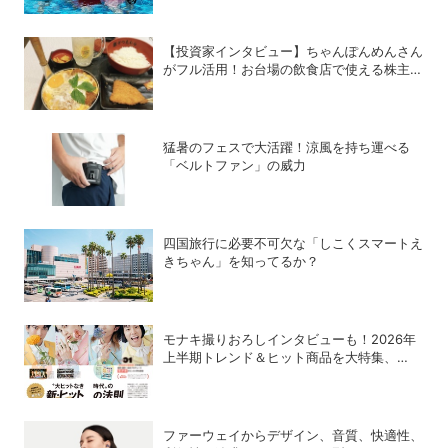
【投資家インタビュー】ちゃんぽんめんさん
がフル活用！お台場の飲食店で使える株主優
待銘柄まとめ
猛暑のフェスで大活躍！涼風を持ち運べる
「ベルトファン」の威力
四国旅行に必要不可欠な「しこくスマートえ
きちゃん」を知ってるか？
モナキ撮りおろしインタビューも！2026年
上半期トレンド＆ヒット商品を大特集、
DIME最新号は7/15発売！
ファーウェイからデザイン、音質、快適性、