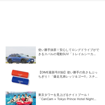
使い勝手抜群！安心してロングドライブがで
きるスバルの電動SUV「トレイルシーカ
ー」の魅力
【DIME最新号付録】使い勝手の良さもぶっ
ちぎり！「爆走兄弟レッツ＆ゴー!!」スチー
ルGEARケースを徹底解剖
東京タワーを見上げるナイトプール！
「CanCam × Tokyo Prince Hotel Night
Pool 2026」が開幕