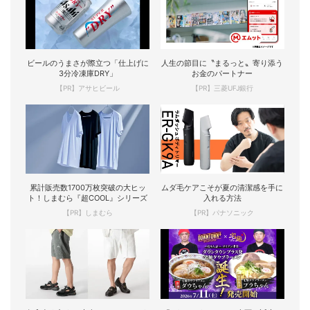
ビールのうまさが際立つ「仕上げに
人生の節目に〝まるっと〟寄り添う
3分冷凍庫DRY」
お金のパートナー
【PR】アサヒビール
【PR】三菱UFJ銀行
累計販売数1700万枚突破の大ヒッ
ムダ毛ケアこそが夏の清潔感を手に
ト！しまむら『超COOL』シリーズ
入れる方法
【PR】しまむら
【PR】パナソニック