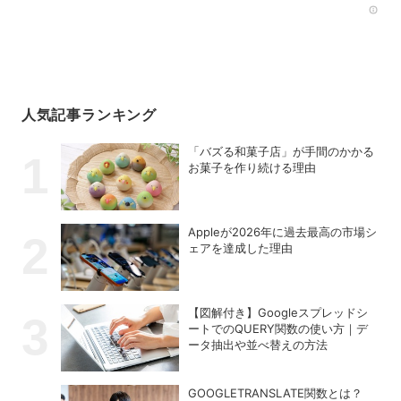
Rec
人気記事ランキング
「バズる和菓子店」が手間のかかる
お菓子を作り続ける理由
Appleが2026年に過去最⾼の市場シ
ェアを達成した理由
【図解付き】Googleスプレッドシ
ートでのQUERY関数の使い方｜デ
ータ抽出や並べ替えの方法
GOOGLETRANSLATE関数とは？