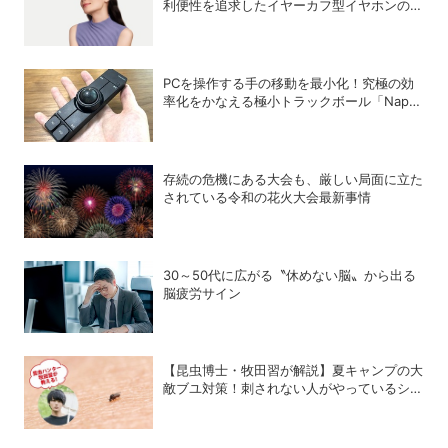
利便性を追求したイヤーカフ型イヤホンのフ
ラッグシップモデル「HUAWEI FreeClip 2
S」が登場
PCを操作する手の移動を最小化！究極の効
率化をかなえる極小トラックボール「Nape
Pro」をレビュー
存続の危機にある大会も、厳しい局面に立た
されている令和の花火大会最新事情
30～50代に広がる〝休めない脳〟から出る
脳疲労サイン
【昆虫博士・牧田習が解説】夏キャンプの大
敵ブユ対策！刺されない人がやっているシン
プル習慣