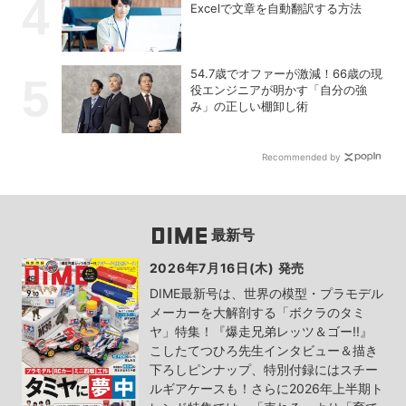
Excelで文章を自動翻訳する方法
54.7歳でオファーが激減！66歳の現
役エンジニアが明かす「自分の強
み」の正しい棚卸し術
Recommended by
最新号
2026年7月16日(木) 発売
DIME最新号は、世界の模型・プラモデル
メーカーを大解剖する「ボクラのタミ
ヤ」特集！『爆走兄弟レッツ＆ゴー!!』
こしたてつひろ先生インタビュー＆描き
下ろしピンナップ、特別付録にはスチー
ルギアケースも！さらに2026年上半期ト