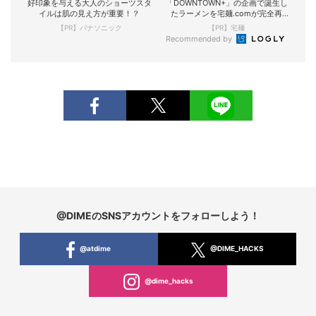
好印象を与える大人のショーツスタ
「DOWNTOWN+」の企画で誕生し
イルは肌の見え方が重要！？
たラーメンを宅麺.comが完全再
現！
【PR】パナソニック
【PR】宅麺
Recommended by
@DIMEのSNSアカウントをフォローしよう！
@atdime
@DIME_HACKS
@dime_hacks