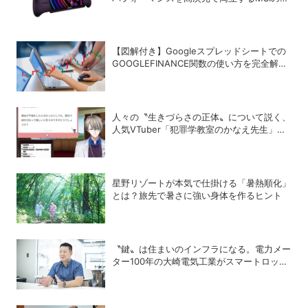
型ポータブルゲーミングPC「Claw 8 EX AI+
CG3EM」
【図解付き】Googleスプレッドシートでの
GOOGLEFINANCE関数の使い方を完全解
説！株価や為替レートを自動取得する方法
人々の〝生きづらさの正体〟について説く、
人気VTuber「犯罪学教室のかなえ先生」の
正体
星野リゾートが本気で仕掛ける「暑熱順化」
とは？旅先で暑さに強い身体を作るヒント
〝鍵〟は住まいのインフラになる。電力メー
ター100年の大崎電気工業がスマートロック
「OPELO II」で目指すスマートシティと
は？