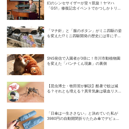
幻のシンセサイザーが堂々凱旋！ヤマハ
「GS1」修復記念イベントでかつしかトリオ
の向谷実さんが胸熱トーク
「マチ針」と「服のボタン」がミニ四駆の姿
を変えた!?ミニ四駆開発の歴史には常に子ど
もたちのアイデアがあった！
SNS発信で入園者が3倍に！市川市動植物園
を変えた「パンチくん現象」の裏側
【昆虫博士・牧田習が解説】酷暑で蚊は減
る？それとも増える？異常気象は吸血リスク
をどう変えるのか
「日傘は一生ささない」と決めていた私が
3980円の自動開閉折りたたみ傘でデビュー
を決めた理由