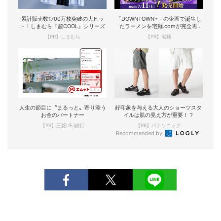
累計販売数1700万枚突破の大ヒッ
「DOWNTOWN+」の企画で誕生し
ト！しまむら『超COOL』シリーズ
たラーメンを宅麺.comが完全再
現！
【PR】しまむら
【PR】宅麺
人生の節目に〝まるっと〟寄り添う
好印象を与える大人のショーツスタ
お金のパートナー
イルは肌の見え方が重要！？
【PR】三菱UFJ銀行
【PR】パナソニック
Recommended by