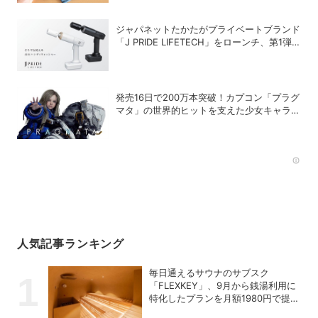
ジャパネットたかたがプライベートブランド
「J PRIDE LIFETECH」をローンチ、第1弾
は水道・電源不要の充電式高圧洗浄機
発売16日で200万本突破！カプコン「プラグ
マタ」の世界的ヒットを支えた少女キャラの
存在
Rec
人気記事ランキング
毎日通えるサウナのサブスク
「FLEXKEY」、9月から銭湯利用に
特化したプランを月額1980円で提供
開始