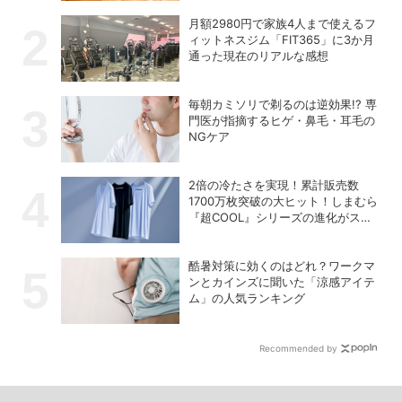
月額2980円で家族4人まで使えるフ
ィットネスジム「FIT365」に3か月
通った現在のリアルな感想
毎朝カミソリで剃るのは逆効果!? 専
門医が指摘するヒゲ・鼻毛・耳毛の
NGケア
2倍の冷たさを実現！累計販売数
1700万枚突破の大ヒット！しまむら
『超COOL』シリーズの進化がスゴ
い！【PR】
酷暑対策に効くのはどれ？ワークマ
ンとカインズに聞いた「涼感アイテ
ム」の人気ランキング
Recommended by